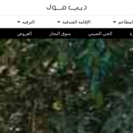
ﻟﻤﻄﺎﻋﻢ
اﻹﻗﺎﻣﺔ اﻟﻔﻨﺪﻗﻴﺔ
اﻟﺘﺮﻓﻴﻪ
ة
الحي الصيني
سوق البحار
اﻟﻌﺮﻭﺽ
س