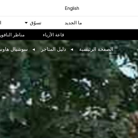
English
ﻣﺎ اﻟﺠﺪﻳﺪ
ﺗﺴﻮّﻕ
ا
ﻗﺎﻋﺔ اﻷﺯﻳﺎء
مناظر النافور
اﻟﺼﻔﺤﺔ اﻟﺮﺋﻴﺴﻴﺔ
ﺩﻟﻴﻞ اﻟﻤﺘﺎﺟﺮ
سوشيال هاو