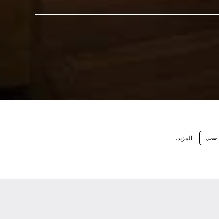
اﻟﻤﺰﻳﺪ...
صحي