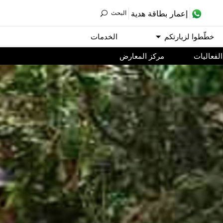
ﺇﻋﻤﺎﺭ ﺑﻄﺎﻗﺔ ﻫﺪﻳﺔ
اﻟﺒﺤﺚ
ﺧﻄّﻄﻮا ﻟﺰﻳﺎﺭﺗﻜﻢ
اﻟﺨﺪﻣﺎﺕ
اﻟﻔﻌﺎﻟﻴﺎﺕ
مركز المعارض