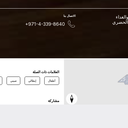
لغداء
اﻻﺗﺼﺎﻝ ﺑﻨﺎ
 الحضري
+971-4-339-8640
اﻟﻌﻼﻣﺎﺕ ﺫاﺕ اﻟﺼﻠﺔ
أطفال
إيطالي
صيني
ﻣﺸﺎﺭﻛﺔ
ﺗﻮﻳﺘﺮ
ﻓﻴﺴﺒﻮﻙ