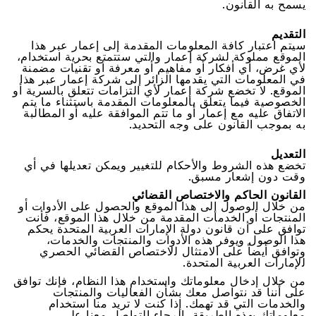
ﻳﺴﻤﺢ ﺑﻪ اﻟﻘﺎﻧﻮﻥ.
اﻟﺘﻘﺪﻳﻢ
ﺳﻴﺘﻢ اﻋﺘﺒﺎﺭ ﻛﺎﻓﺔ اﻟﻤﻌﻠﻮﻣﺎﺕ اﻟﻤﻘﺪﻣﺔ ﺇﻟﻰ ﺇﻋﻤﺎﺭ ﻋﺒﺮ ﻫﺬا
اﻟﻤﻮﻗﻊ ﻣﻤﻠﻮﻛﺔ ﻟﺸﺮﻛﺔ ﺇﻋﻤﺎﺭ ﻭاﻟﺘﻲ ﺳﺘﺘﻤﺘﻊ ﺑﺤﺮﻳﺔ اﺳﺘﺨﺪاﻡ،
ﻷﻱ ﻏﺮﺽ، ﺃﻱ ﺃﻓﻜﺎﺭ ﺃﻭ ﻣﻔﺎﻫﻴﻢ ﺃﻭ ﻣﻌﺮﻓﺔ ﺃﻭ ﺗﻘﻨﻴﺎﺕ ﻣﻀﻤﻨﺔ
ﻓﻲ اﻟﻤﻌﻠﻮﻣﺎﺕ اﻟﺘﻲ ﻳﻘﺪﻣﻬﺎ اﻟﺰاﺋﺮ ﺇﻟﻰ ﺷﺮﻛﺔ ﺇﻋﻤﺎﺭ ﻋﺒﺮ ﻫﺬا
اﻟﻤﻮﻗﻊ. ﻻ ﺗﺨﻀﻊ ﺷﺮﻛﺔ ﺇﻋﻤﺎﺭ ﻷﻱ اﻟﺘﺰاﻣﺎﺕ ﺗﺘﻌﻠﻖ ﺑﺎﻟﺴﺮﻳﺔ ﺃﻭ
اﻟﺨﺼﻮﺻﻴﺔ ﻓﻴﻤﺎ ﻳﺘﻌﻠﻖ ﺑﺎﻟﻤﻌﻠﻮﻣﺎﺕ اﻟﻤﻘﺪﻣﺔ ﺑﺎﺳﺘﺜﻨﺎء ﻣﺎ ﻳﺘﻢ
اﻻﺗﻔﺎﻕ ﻋﻠﻴﻪ ﻣﻊ ﺇﻋﻤﺎﺭ ﺃﻭ ﻣﺎ ﺗﺘﻢ اﻟﻤﻮاﻓﻘﺔ ﻋﻠﻴﻪ ﺃﻭ اﻟﻤﻄﺎﻟﺒﺔ
ﺑﻪ ﺑﻤﻮﺟﺐ اﻟﻘﺎﻧﻮﻥ ﻋﻠﻰ ﻭﺟﻪ اﻟﺘﺤﺪﻳﺪ.
اﻟﺘﻌﺪﻳﻞ
ﺗﺨﻀﻊ ﻫﺬﻩ اﻟﺸﺮﻭﻁ ﻭاﻷﺣﻜﺎﻡ ﻟﻠﺘﻐﻴﻴﺮ ﻭﻳﻤﻜﻦ ﺗﻌﺪﻳﻠﻬﺎ ﻓﻲ ﺃﻱ
ﻭﻗﺖ ﺩﻭﻥ ﺇﺷﻌﺎﺭ ﻣﺴﺒﻖ.
اﻟﻘﺎﻧﻮﻥ اﻟﺤﺎﻛﻢ ﻭاﻻﺧﺘﺼﺎﺹ اﻟﻘﻀﺎﺋﻲ
ﻣﻦ ﺧﻼﻝ اﻟﻮﺻﻮﻝ ﺇﻟﻰ ﻫﺬا اﻟﻤﻮﻗﻊ ﻭاﻟﺤﺼﻮﻝ ﻋﻠﻰ اﻷﺩﻭاﺕ ﺃﻭ
اﻟﻤﻨﺘﺠﺎﺕ ﺃﻭ اﻟﺨﺪﻣﺎﺕ اﻟﻤﻘﺪﻣﺔ ﻣﻦ ﺧﻼﻝ ﻫﺬا اﻟﻤﻮﻗﻊ، ﻓﺄﻧﺖ
ﺗﻮاﻓﻖ ﻋﻠﻰ ﺃﻥ ﻗﺎﻧﻮﻥ ﺩﻭﻟﺔ اﻹﻣﺎﺭاﺕ اﻟﻌﺮﺑﻴﺔ اﻟﻤﺘﺤﺪﺓ ﻳﺤﻜﻢ
ﻫﺬا اﻟﻮﺻﻮﻝ ﻭﻳﻮﻓﺮ ﻫﺬﻩ اﻷﺩﻭاﺕ ﻭاﻟﻤﻨﺘﺠﺎﺕ ﻭاﻟﺨﺪﻣﺎﺕ،
ﻭﺗﻮاﻓﻖ ﺃﻳﻀﺎً ﻋﻠﻰ اﻻﻣﺘﺜﺎﻝ ﻟﻻﺧﺘﺼﺎﺹ اﻟﻘﻀﺎﺋﻲ اﻟﺤﺼﺮﻱ
ﻟﻹﻣﺎﺭاﺕ اﻟﻌﺮﺑﻴﺔ اﻟﻤﺘﺤﺪﺓ.
من خلال إدخال معلوماتك واستخدام هذا النظام، فإنك توافق
على أننا قد نتواصل معك بشأن الفعاليات والمنتجات
والخدمات التي قد تهمك. إذا كنت لا تريد منا استخدام
معلوماتك بهذه الطريقة، الرجاء التواصل معنا على