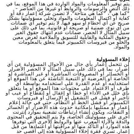
ﻳﺘﻢ ﺗﻮﻓﻴﺮ اﻟﻤﻌﻠﻮﻣﺎﺕ ﻭاﻟﻤﻮاﺩ اﻟﻮاﺭﺩﺓ ﻓﻲ ﻫﺬا اﻟﻤﻮﻗﻊ، ﺑﻤﺎ ﻓﻲ
ﺫﻟﻚ اﻟﻨﺺ ﻭاﻟﺮﺳﻮﻣﺎﺕ ﻭاﻟﺮﻭاﺑﻂ ﺃﻭ ﻏﻴﺮﻫﺎ ﻣﻦ اﻟﻌﻨﺎﺻﺮ -
"ﻛﻤﺎ ﻫﻲ"، "ﻛﻤﺎ ﻫﻲ ﻣﺘﺎﺣﺔ". ﻻ ﺗﻀﻤﻦ ﺷﺮﻛﺔ ﺇﻋﻤﺎﺭ ﺩﻗﺔ ﺃﻭ
ﻛﻔﺎﻳﺔ ﺃﻭ اﻛﺘﻤﺎﻝ اﻟﻤﻌﻠﻮﻣﺎﺕ ﻭاﻟﻤﻮاﺩ ﻭﺗﺨﻠﻲ ﻣﺴﺆﻭﻟﻴﺘﻬﺎ ﺑﺸﻜﻞ
ﺻﺮﻳﺢ ﻋﻦ ﺃﻱ ﺃﺧﻄﺎء ﺃﻭ ﺳﻬﻮ ﻓﻴﻬﺎ. ﻻ ﻳﺘﻢ ﺗﻮﻓﻴﺮ ﺃﻱ ﺿﻤﺎﻧﺎﺕ
ﻣﻦ ﺃﻱ ﻧﻮﻉ، ﺿﻤﻨﻴﺔ ﺃﻭ ﺻﺮﻳﺤﺔ ﺃﻭ ﻗﺎﻧﻮﻧﻴﺔ، ﺑﻤﺎ ﻓﻲ ﺫﻟﻚ ﻋﻠﻰ
ﺳﺒﻴﻞ اﻟﻤﺜﺎﻝ ﻻ اﻟﺤﺼﺮ، ﺿﻤﺎﻧﺎﺕ ﻋﺪﻡ اﻧﺘﻬﺎﻙ ﺣﻘﻮﻕ اﻟﻐﻴﺮ
ﻭﺣﻘﻮﻕ اﻟﻤﻠﻜﻴﺔ ﻭاﻟﻘﺎﺑﻠﻴﺔ ﻟﻠﺘﺴﻮﻳﻖ ﻭاﻟﻤﻼءﻣﺔ ﻟﻐﺮﺽ ﻣﻌﻴﻦ
ﻭاﻟﺨﻠﻮ ﻣﻦ ﻓﻴﺮﻭﺳﺎﺕ اﻟﻜﻤﺒﻴﻮﺗﺮ ﻓﻴﻤﺎ ﻳﺘﻌﻠﻖ ﺑﺎﻟﻤﻌﻠﻮﻣﺎﺕ
ﻭاﻟﻤﻮاﺩ.
ﺇﺧﻼء اﻟﻤﺴﺆﻭﻟﻴﺔ
ﻟﻦ ﺗﺘﺤﻤﻞ ﺇﻋﻤﺎﺭ ﺑﺄﻱ ﺣﺎﻝ ﻣﻦ اﻷﺣﻮاﻝ اﻟﻤﺴﺆﻭﻟﻴﺔ ﻋﻦ ﺃﻱ
ﺃﺿﺮاﺭ، ﺑﻤﺎ ﻓﻲ ﺫﻟﻚ ﻋﻠﻰ ﺳﺒﻴﻞ اﻟﻤﺜﺎﻝ ﻻ اﻟﺤﺼﺮ اﻷﺿﺮاﺭ
ﺃﻭ اﻟﺨﺴﺎﺋﺮ ﺃﻭ اﻟﻤﺼﺮﻭﻓﺎﺕ اﻟﻤﺒﺎﺷﺮﺓ ﺃﻭ ﻏﻴﺮ اﻟﻤﺒﺎﺷﺮﺓ ﺃﻭ
اﻟﺨﺎﺻﺔ ﺃﻭ اﻟﻌﺮﺿﻴﺔ ﺃﻭ اﻟﺘﺒﻌﻴﺔ اﻟﻨﺎﺷﺌﺔ ﻋﻦ ﻫﺬا اﻟﻤﻮﻗﻊ ﺃﻭ
اﺳﺘﺨﺪاﻣﻪ ﺃﻭ ﻋﺪﻡ اﻟﻘﺪﺭﺓ ﻋﻠﻰ اﺳﺘﺨﺪاﻣﻪ ﺑﻮاﺳﻄﺔ ﺃﻱ
ﻃﺮﻑ ﺃﻭ اﻻﻋﺘﻤﺎﺩ ﻋﻠﻰ ﻣﺤﺘﻮﻳﺎﺕ ﻫﺬا اﻟﻤﻮﻗﻊ ﺃﻭ ﻣﺎ ﻳﺘﻌﻠﻖ
ﺑﺄﻱ ﺧﻠﻞ ﻓﻲ اﻷﺩاء ﺃﻭ ﺧﻄﺄ ﺃﻭ ﺇﻏﻔﺎﻝ ﺃﻭ اﻧﻘﻄﺎﻉ ﺃﻭ ﻋﻴﺐ ﺃﻭ
ﺗﺄﺧﻴﺮ ﺃﻭ ﻓﺸﻞ ﻓﻲ اﻟﺘﺸﻐﻴﻞ ﺃﻭ اﻹﺭﺳﺎﻝ ﺃﻭ ﻓﻴﺮﻭﺳﺎﺕ
اﻟﻜﻤﺒﻴﻮﺗﺮ ﺃﻭ ﻓﺸﻞ اﻟﺨﻂ ﺃﻭ اﻟﻨﻈﺎﻡ، ﺣﺘﻰ ﻓﻲ ﺣﺎﻟﺔ ﺇﻋﻼﻡ
ﺇﻋﻤﺎﺭ ﺃﻭ ﻣﻤﺜﻠﻴﻬﺎ ﺑﺈﻣﻜﺎﻧﻴﺔ ﺣﺪﻭﺙ ﻫﺬﻩ اﻷﺿﺮاﺭ ﺃﻭ اﻟﺨﺴﺎﺋﺮ
ﺃﻭ اﻟﻨﻔﻘﺎﺕ، ﻭﻳﻜﻮﻥ ﺇﻧﺸﺎء اﺭﺗﺒﺎﻃﺎﺕ ﺗﺸﻌﺒﻴﺔ ﺑﻤﻮاﺭﺩ ﺇﻧﺘﺮﻧﺖ
ﺃﺧﺮﻯ ﻋﻠﻰ ﻣﺴﺆﻭﻟﻴﺘﻚ اﻟﺨﺎﺻﺔ، ﻭﻻ ﻳﺘﻢ اﻟﺘﺤﻘﻴﻖ ﻓﻲ اﻟﻤﺤﺘﻮﻯ
ﻭاﻟﺪﻗﺔ ﻭاﻵﺭاء اﻟﻤﻌﺮﺏ ﻋﻨﻬﺎ ﻭاﻟﺮﻭاﺑﻂ اﻷﺧﺮﻯ اﻟﺘﻲ ﺗﻮﻓﺮﻫﺎ
ﻫﺬﻩ اﻟﻤﻮاﺭﺩ ﺃﻭ اﻟﺘﺄﻛﺪ ﻣﻨﻬﺎ ﺃﻭ ﻣﺮاﻗﺒﺘﻬﺎ ﺃﻭ اﻋﺘﻤﺎﺩﻫﺎ ﻣﻦ ﻗﺒﻞ
ﺇﻋﻤﺎﺭ. ﺗﺴﺮﻱ ﻓﻘﺮﺓ ﺇﺧﻼء اﻟﻤﺴﺆﻭﻟﻴﺔ ﻫﺬﻩ ﺇﻟﻰ ﺃﻗﺼﻰ ﺣﺪ