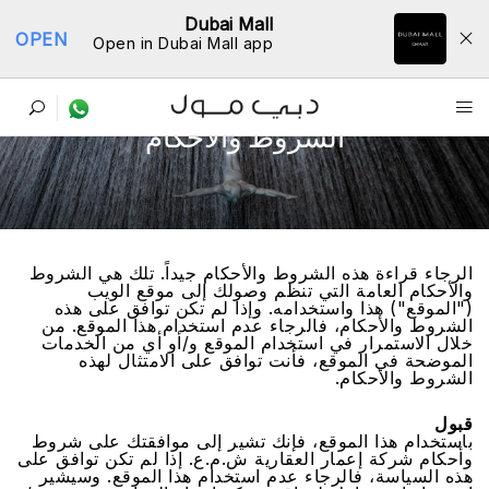
Dubai Mall
OPEN
Open in Dubai Mall app
اﻟﺸﺮﻭﻁ ﻭاﻷﺣﻜﺎﻡ
اﻟﺮﺟﺎء ﻗﺮاءﺓ ﻫﺬﻩ اﻟﺸﺮﻭﻁ ﻭاﻷﺣﻜﺎﻡ ﺟﻴﺪاً. ﺗﻠﻚ ﻫﻲ اﻟﺸﺮﻭﻁ
ﻭاﻷﺣﻜﺎﻡ اﻟﻌﺎﻣﺔ اﻟﺘﻲ ﺗﻨﻈﻢ ﻭﺻﻮﻟﻚ ﺇﻟﻰ ﻣﻮﻗﻊ اﻟﻮﻳﺐ
("اﻟﻤﻮﻗﻊ") ﻫﺬا ﻭاﺳﺘﺨﺪاﻣﻪ. ﻭﺇﺫا ﻟﻢ ﺗﻜﻦ ﺗﻮاﻓﻖ ﻋﻠﻰ ﻫﺬﻩ
اﻟﺸﺮﻭﻁ ﻭاﻷﺣﻜﺎﻡ، ﻓﺎﻟﺮﺟﺎء ﻋﺪﻡ اﺳﺘﺨﺪاﻡ ﻫﺬا اﻟﻤﻮﻗﻊ. ﻣﻦ
ﺧﻼﻝ اﻻﺳﺘﻤﺮاﺭ ﻓﻲ اﺳﺘﺨﺪاﻡ اﻟﻤﻮﻗﻊ ﻭ/ﺃﻭ ﺃﻱ ﻣﻦ اﻟﺨﺪﻣﺎﺕ
اﻟﻤﻮﺿﺤﺔ ﻓﻲ اﻟﻤﻮﻗﻊ، ﻓﺄﻧﺖ ﺗﻮاﻓﻖ ﻋﻠﻰ اﻻﻣﺘﺜﺎﻝ ﻟﻬﺬﻩ
اﻟﺸﺮﻭﻁ ﻭاﻷﺣﻜﺎﻡ.
ﻗﺒﻮﻝ
ﺑﺎﺳﺘﺨﺪاﻡ ﻫﺬا اﻟﻤﻮﻗﻊ، ﻓﺈﻧﻚ ﺗﺸﻴﺮ ﺇﻟﻰ ﻣﻮاﻓﻘﺘﻚ ﻋﻠﻰ ﺷﺮﻭﻁ
ﻭﺃﺣﻜﺎﻡ ﺷﺮﻛﺔ ﺇﻋﻤﺎﺭ اﻟﻌﻘﺎﺭﻳﺔ ﺵ.ﻡ.ﻉ. ﺇﺫا ﻟﻢ ﺗﻜﻦ ﺗﻮاﻓﻖ ﻋﻠﻰ
ﻫﺬﻩ اﻟﺴﻴﺎﺳﺔ، ﻓﺎﻟﺮﺟﺎء ﻋﺪﻡ اﺳﺘﺨﺪاﻡ ﻫﺬا اﻟﻤﻮﻗﻊ. ﻭﺳﻴﺸﻴﺮ