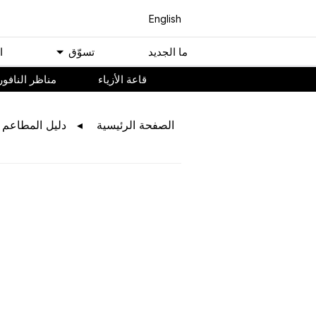
English
ﻣﺎ اﻟﺠﺪﻳﺪ
ﺗﺴﻮّﻕ
ا
ﻗﺎﻋﺔ اﻷﺯﻳﺎء
مناظر النافور
اﻟﺼﻔﺤﺔ اﻟﺮﺋﻴﺴﻴﺔ
ﺩﻟﻴﻞ اﻟﻤﻄﺎﻋﻢ