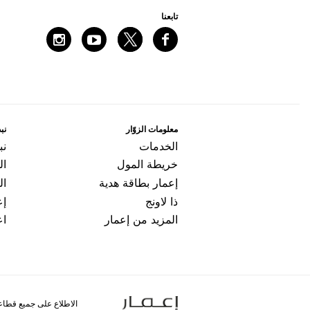
ﺗﺎﺑﻌﻨﺎ
ﻣﻌﻠﻮﻣﺎﺕ اﻟﺰﻭّاﺭ
ﻧﺒﺬ
اﻟﺨﺪﻣﺎﺕ
ﻧﺒ
ﺧﺮﻳﻄﺔ اﻟﻤﻮﻝ
ال
ﺇﻋﻤﺎﺭ ﺑﻄﺎﻗﺔ ﻫﺪﻳﺔ
اﻟ
ﺫا ﻻﻭﻧﺞ
ﺇﻋ
المزيد من إعمار
اﻋ
الاطلاع على جميع قطاع