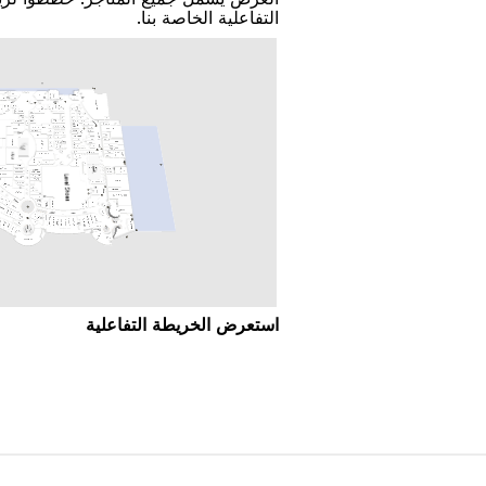
اﻟﺘﻔﺎﻋﻠﻴﺔ اﻟﺨﺎﺻﺔ ﺑﻨﺎ.
اﺳﺘﻌﺮﺽ اﻟﺨﺮﻳﻄﺔ اﻟﺘﻔﺎﻋﻠﻴﺔ