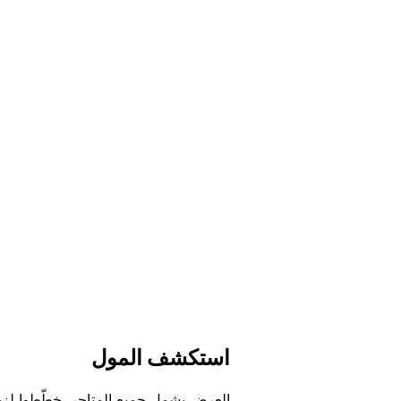
اﺳﺘﻜﺸﻒ اﻟﻤﻮﻝ
اﻟﻌﺮﺽ ﻳﺸﻤﻞ ﺟﻤﻴﻊ اﻟﻤﺘﺎﺟﺮ. ﺧﻄّﻄﻮا ﻟﺰﻳ