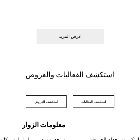
ﻋﺮﺽ اﻟﻤﺰﻳﺪ
اﺳﺘﻜﺸﻒ اﻟﻔﻌﺎﻟﻴﺎﺕ ﻭاﻟﻌﺮﻭﺽ
اﺳﺘﻜﺸﻒ اﻟﻔﻌﺎﻟﻴﺎﺕ
اﺳﺘﻜﺸﻒ اﻟﻌﺮﻭﺽ
ﻣﻌﻠﻮﻣﺎﺕ اﻟﺰﻭاﺭ
ﺎﺭﺗﻜﻢ ﺑﺎﺳﺘﺨﺪاﻡ اﻟﺨﺮﻳﻄﺔ
ﺳﺘﺠﺪ ﻋﺒﺮ ﺩﺑﻲ ﻣﻮﻝ ﺛﻤﺎﻧﻴﺔ ﻣﻜﺎﺗ