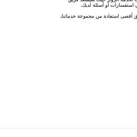
ﻱ اﺳﺘﻔﺴﺎﺭاﺕ ﺃﻭ ﺃﺳﺌﻠﺔ ﻟﺪﻳﻚ.
ﻴﻖ ﺃﻗﺼﻰ اﺳﺘﻔﺎﺩﺓ ﻣﻦ ﻣﺠﻤﻮﻋﺔ ﺧﺪﻣﺎﺗﻨﺎ،