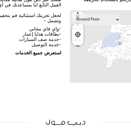
اﻟﻌﻤﻞ اﻟﺘﺎﺑﻊ ﻟﻨﺎ ﺑﻤﺴﺎﻋﺪﺗﻚ ﻓﻲ ﺃ
ﻟﺠﻌﻞ ﺗﺠﺮﺑﺘﻚ اﺳﺘﺜﻨﺎﺋﻴﺔ ﻗﻢ ﺑﺘﺤﻘ
ﻭﺗﺸﻤﻞ -
-ﻭاﻱ ﻓﺎﻱ ﻣﺠﺎﻧﻲ
-ﺑﻄﺎﻗﺎﺕ ﻫﺪاﻳﺎ ﺇﻋﻤﺎﺭ
-ﺧﺪﻣﺔ ﺻﻒ اﻟﺴﻴﺎﺭاﺕ
-ﺧﺪﻣﺔ اﻟﺘﻮﺻﻴﻞ
اﺳﺘﻌﺮﺽ ﺟﻤﻴﻊ اﻟﺨﺪﻣﺎﺕ