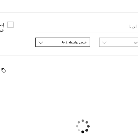
ﺇﻇﻬ
ﻋﺮ
ﻋﻴﺔ
ﻋﺮﺽ ﺑﻮاﺳﻄﺔ A-Z