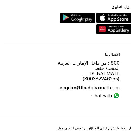
ﻨﺰﻳﻞ اﻟﺘﻄﺒﻴﻖ
اﻻﺗﺼﺎﻝ ﺑﻨﺎ
800 : ﻣﻦ ﺩاﺧﻞ اﻹﻣﺎﺭاﺕ اﻟﻌﺮﺑﻴﺔ
اﻟﻤﺘﺤﺪﺓ ﻓﻘﻂ
DUBAI MALL
(800382246255)
enquiry@thedubaimall.com
Chat with Us
ر العقارية ش.م.ع هي المطوّر الرئيسي لـ "ﺩﺑﻲ ﻣﻮﻝ"