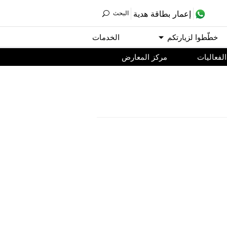
ﺇﻋﻤﺎﺭ ﺑﻄﺎﻗﺔ ﻫﺪﻳﺔ
اﻟﺒﺤﺚ
ﺧﻄّﻄﻮا ﻟﺰﻳﺎﺭﺗﻜﻢ
اﻟﺨﺪﻣﺎﺕ
اﻟﻔﻌﺎﻟﻴﺎﺕ
مركز المعارض