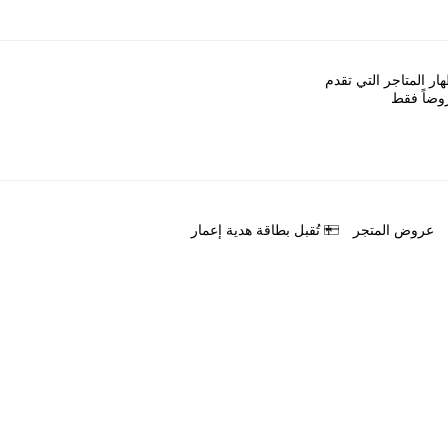
ﺎﺭ اﻟﻤﺘﺎﺟﺮ اﻟﺘﻲ ﺗﻘﺪﻡ
ﻭﺿﺎً ﻓﻘﻂ
ﻋﺮﻭﺽ اﻟﻤﺘﺠﺮ
ﺗُﻘﺒﻞ ﺑﻄﺎﻗﺔ ﻫﺪﻳﺔ ﺇﻋﻤﺎﺭ