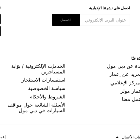
ﺗ
اﺣﺼﻞ ﻋﻠﻰ ﻧﺸﺮﺗﻨﺎ اﻹﺧﺒﺎﺭﻳﺔ
اﻟﺘﺴﺠﻴﻞ
ﺓ ﻋﻨّﺎ
ﺬﺓ ﻋﻦ ﺩﺑﻲ ﻣﻮﻝ
اﻟﺨﺪﻣﺎﺕ اﻹﻟﻜﺘﺮﻭﻧﻴﺔ / ﺑﻮّاﺑﺔ
اﻟﻤﺴﺘﺄﺟﺮﻳﻦ
مزيد عن إعمار
اﺳﺘﻔﺴﺎﺭاﺕ اﻻﺳﺘﺌﺠﺎﺭ
ﻤﺮﻛﺰ اﻹﻋﻼﻣﻲ
ﺳﻴﺎﺳﺔ اﻟﺨﺼﻮﺻﻴﺔ
ﻤﺎﺭ ﻣﻮﻟﺰ
اﻟﺸﺮﻭﻁ ﻭاﻷﺣﻜﺎﻡ
ﻤﻞ ﻣﻌﻨﺎ
الأسئلة الشائعة حول مواقف
السيارات في دبي مول
إعما
ات الأعمال