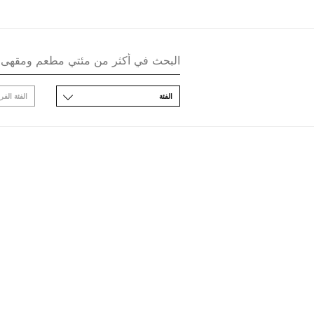
اﻟﻔﺌﺔ
اﻟﻔﺌﺔ اﻟﻔﺮ