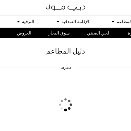
ﻟﻤﻄﺎﻋﻢ
اﻹﻗﺎﻣﺔ اﻟﻔﻨﺪﻗﻴﺔ
اﻟﺘﺮﻓﻴﻪ
ة
الحي الصيني
سوق البحار
اﻟﻌﺮﻭﺽ
ﺩﻟﻴﻞ اﻟﻤﻄﺎﻋﻢ
اﺧﺘﻴﺎﺭاﺗﻨﺎ