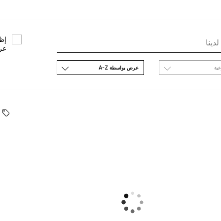
ﺇﻇﻬ
ﻋﺮ
ﻋﻴﺔ
ﻋﺮﺽ ﺑﻮاﺳﻄﺔ A-Z