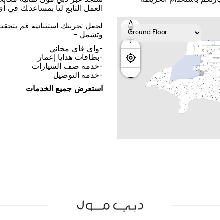
اﻟﻌﻤﻞ اﻟﺘﺎﺑﻊ ﻟﻨﺎ ﺑﻤﺴﺎﻋﺪﺗﻚ ﻓﻲ ﺃ
ﻟﺠﻌﻞ ﺗﺠﺮﺑﺘﻚ اﺳﺘﺜﻨﺎﺋﻴﺔ ﻗﻢ ﺑﺘﺤﻘ
ﻭﺗﺸﻤﻞ -
-ﻭاﻱ ﻓﺎﻱ ﻣﺠﺎﻧﻲ
-ﺑﻄﺎﻗﺎﺕ ﻫﺪاﻳﺎ ﺇﻋﻤﺎﺭ
-ﺧﺪﻣﺔ ﺻﻒ اﻟﺴﻴﺎﺭاﺕ
-ﺧﺪﻣﺔ اﻟﺘﻮﺻﻴﻞ
اﺳﺘﻌﺮﺽ ﺟﻤﻴﻊ اﻟﺨﺪﻣﺎﺕ