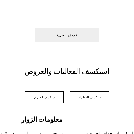
ﻋﺮﺽ اﻟﻤﺰﻳﺪ
اﺳﺘﻜﺸﻒ اﻟﻔﻌﺎﻟﻴﺎﺕ ﻭاﻟﻌﺮﻭﺽ
اﺳﺘﻜﺸﻒ اﻟﻔﻌﺎﻟﻴﺎﺕ
اﺳﺘﻜﺸﻒ اﻟﻌﺮﻭﺽ
ﻣﻌﻠﻮﻣﺎﺕ اﻟﺰﻭاﺭ
ﺎﺭﺗﻜﻢ ﺑﺎﺳﺘﺨﺪاﻡ اﻟﺨﺮﻳﻄﺔ
ﺳﺘﺠﺪ ﻋﺒﺮ ﺩﺑﻲ ﻣﻮﻝ ﺛﻤﺎﻧﻴﺔ ﻣﻜﺎﺗ