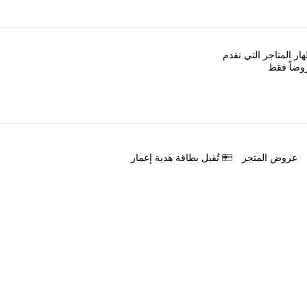
ﺎﺭ اﻟﻤﺘﺎﺟﺮ اﻟﺘﻲ ﺗﻘﺪﻡ
ﻭﺿﺎً ﻓﻘﻂ
ﻋﺮﻭﺽ اﻟﻤﺘﺠﺮ
ﺗُﻘﺒﻞ ﺑﻄﺎﻗﺔ ﻫﺪﻳﺔ ﺇﻋﻤﺎﺭ