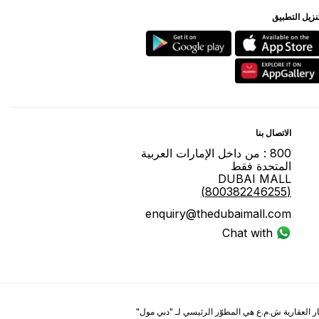
ﻨﺰﻳﻞ اﻟﺘﻄﺒﻴﻖ
اﻻﺗﺼﺎﻝ ﺑﻨﺎ
800 : ﻣﻦ ﺩاﺧﻞ اﻹﻣﺎﺭاﺕ اﻟﻌﺮﺑﻴﺔ
اﻟﻤﺘﺤﺪﺓ ﻓﻘﻂ
DUBAI MALL
(800382246255)
enquiry@thedubaimall.com
Chat with Us
ر العقارية ش.م.ع هي المطوّر الرئيسي لـ "ﺩﺑﻲ ﻣﻮﻝ"