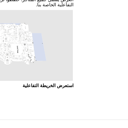
اﻟﺘﻔﺎﻋﻠﻴﺔ اﻟﺨﺎﺻﺔ ﺑﻨﺎ.
اﺳﺘﻌﺮﺽ اﻟﺨﺮﻳﻄﺔ اﻟﺘﻔﺎﻋﻠﻴﺔ