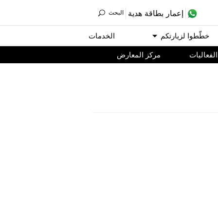
ﺇﻋﻤﺎﺭ ﺑﻄﺎﻗﺔ ﻫﺪﻳﺔ
اﻟﺒﺤﺚ
ﺧﻄّﻄﻮا ﻟﺰﻳﺎﺭﺗﻜﻢ
اﻟﺨﺪﻣﺎﺕ
اﻟﻔﻌﺎﻟﻴﺎﺕ
مركز المعارض