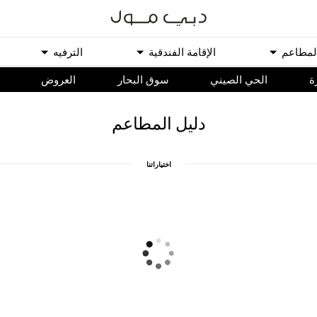
ﻟﻤﻄﺎﻋﻢ
اﻹﻗﺎﻣﺔ اﻟﻔﻨﺪﻗﻴﺔ
اﻟﺘﺮﻓﻴﻪ
ة
الحي الصيني
سوق البحار
اﻟﻌﺮﻭﺽ
ﺩﻟﻴﻞ اﻟﻤﻄﺎﻋﻢ
اﺧﺘﻴﺎﺭاﺗﻨﺎ