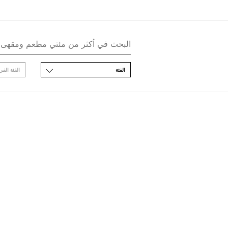
اﻟﻔﺌﺔ
اﻟﻔﺌﺔ اﻟﻔﺮ