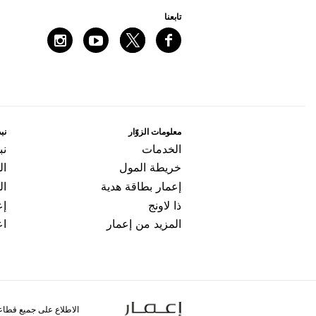
ﺗﺎﺑﻌﻨﺎ
ﻣﻌﻠﻮﻣﺎﺕ اﻟﺰﻭّاﺭ
ﻧﺒﺬ
اﻟﺨﺪﻣﺎﺕ
ﻧﺒ
ﺧﺮﻳﻄﺔ اﻟﻤﻮﻝ
ال
ﺇﻋﻤﺎﺭ ﺑﻄﺎﻗﺔ ﻫﺪﻳﺔ
اﻟ
ﺫا ﻻﻭﻧﺞ
ﺇﻋ
المزيد من إعمار
اﻋ
الاطلاع على جميع قطاع