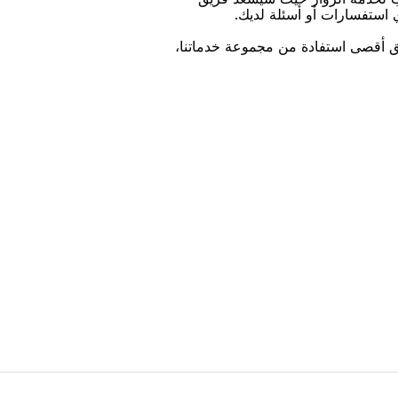
ﻱ اﺳﺘﻔﺴﺎﺭاﺕ ﺃﻭ ﺃﺳﺌﻠﺔ ﻟﺪﻳﻚ.
ﻴﻖ ﺃﻗﺼﻰ اﺳﺘﻔﺎﺩﺓ ﻣﻦ ﻣﺠﻤﻮﻋﺔ ﺧﺪﻣﺎﺗﻨﺎ،