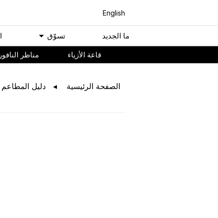
English
ﻣﺎ اﻟﺠﺪﻳﺪ
ﺗﺴﻮّﻕ
ا
ﻗﺎﻋﺔ اﻷﺯﻳﺎء
مناظر النافور
اﻟﺼﻔﺤﺔ اﻟﺮﺋﻴﺴﻴﺔ
ﺩﻟﻴﻞ اﻟﻤﻄﺎﻋﻢ