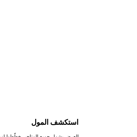
اﺳﺘﻜﺸﻒ اﻟﻤﻮﻝ
اﻟﻌﺮﺽ ﻳﺸﻤﻞ ﺟﻤﻴﻊ اﻟﻤﺘﺎﺟﺮ. ﺧﻄّﻄﻮا ﻟﺰﻳ