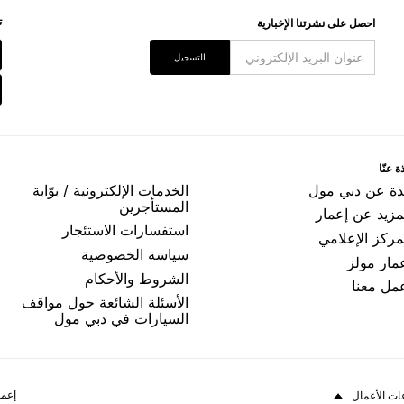
ﺗ
اﺣﺼﻞ ﻋﻠﻰ ﻧﺸﺮﺗﻨﺎ اﻹﺧﺒﺎﺭﻳﺔ
اﻟﺘﺴﺠﻴﻞ
ﺓ ﻋﻨّﺎ
ﺬﺓ ﻋﻦ ﺩﺑﻲ ﻣﻮﻝ
اﻟﺨﺪﻣﺎﺕ اﻹﻟﻜﺘﺮﻭﻧﻴﺔ / ﺑﻮّاﺑﺔ
اﻟﻤﺴﺘﺄﺟﺮﻳﻦ
مزيد عن إعمار
اﺳﺘﻔﺴﺎﺭاﺕ اﻻﺳﺘﺌﺠﺎﺭ
ﻤﺮﻛﺰ اﻹﻋﻼﻣﻲ
ﺳﻴﺎﺳﺔ اﻟﺨﺼﻮﺻﻴﺔ
ﻤﺎﺭ ﻣﻮﻟﺰ
اﻟﺸﺮﻭﻁ ﻭاﻷﺣﻜﺎﻡ
ﻤﻞ ﻣﻌﻨﺎ
الأسئلة الشائعة حول مواقف
السيارات في دبي مول
إعما
ات الأعمال