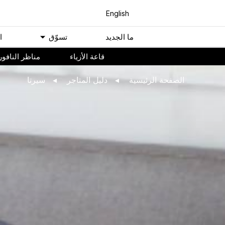
English
ﻣﺎ اﻟﺠﺪﻳﺪ
ﺗﺴﻮّﻕ
ا
ﻗﺎﻋﺔ اﻷﺯﻳﺎء
مناظر النافور
اﻟﺼﻔﺤﺔ اﻟﺮﺋﻴﺴﻴﺔ
ﺩﻟﻴﻞ اﻟﻤﺘﺎﺟﺮ
سيرتا