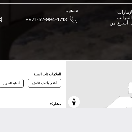
لإمارات
اﻻﺗﺼﺎﻝ ﺑﻨﺎ
عاماً في مجال المراتب.
+971-52-994-1713
شكل أسرع من
اﻟﻌﻼﻣﺎﺕ ﺫاﺕ اﻟﺼﻠﺔ
أطقم وأغطية الأسرّة
أغطية السرير
ﻣﺸﺎﺭﻛﺔ
ﺗﻮﻳﺘﺮ
ﻓﻴﺴﺒﻮﻙ