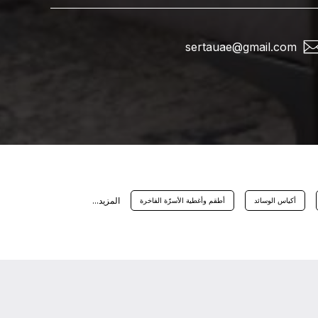
sertauae@gmail.com
اﻟﻤﺰﻳﺪ...
أكياس الوسائد
أطقم وأغطية الأسرّة الفاخرة