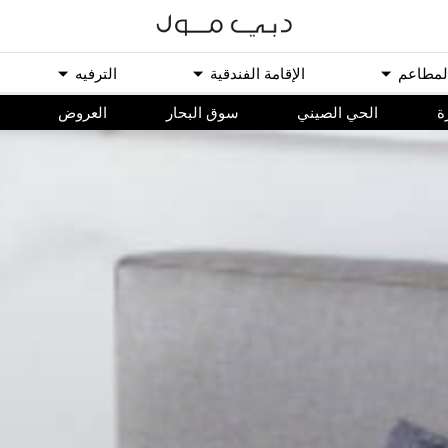
ﻟﻤﻄﺎﻋﻢ
اﻹﻗﺎﻣﺔ اﻟﻔﻨﺪﻗﻴﺔ
اﻟﺘﺮﻓﻴﻪ
ة
الحي الصيني
سوق البحار
اﻟﻌﺮﻭﺽ