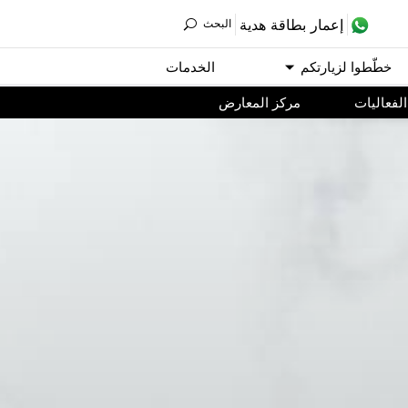
ﺇﻋﻤﺎﺭ ﺑﻄﺎﻗﺔ ﻫﺪﻳﺔ
اﻟﺒﺤﺚ
ﺧﻄّﻄﻮا ﻟﺰﻳﺎﺭﺗﻜﻢ
اﻟﺨﺪﻣﺎﺕ
اﻟﻔﻌﺎﻟﻴﺎﺕ
مركز المعارض