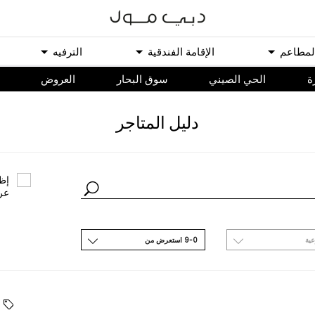
ﻟﻤﻄﺎﻋﻢ
اﻹﻗﺎﻣﺔ اﻟﻔﻨﺪﻗﻴﺔ
اﻟﺘﺮﻓﻴﻪ
ة
الحي الصيني
سوق البحار
اﻟﻌﺮﻭﺽ
ﺩﻟﻴﻞ اﻟﻤﺘﺎﺟﺮ
ﺇﻇﻬ
ﻋﺮ
ﻋﻴﺔ
9-0 اﺳﺘﻌﺮﺽ ﻣﻦ