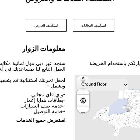
اﺳﺘﻜﺸﻒ اﻟﻔﻌﺎﻟﻴﺎﺕ
اﺳﺘﻜﺸﻒ اﻟﻌﺮﻭﺽ
ﻣﻌﻠﻮﻣﺎﺕ اﻟﺰﻭاﺭ
ﺎﺭﺗﻜﻢ ﺑﺎﺳﺘﺨﺪاﻡ اﻟﺨﺮﻳﻄﺔ
ﺳﺘﺠﺪ ﻋﺒﺮ ﺩﺑﻲ ﻣﻮﻝ ﺛﻤﺎﻧﻴﺔ ﻣﻜﺎﺗ
اﻟﻌﻤﻞ اﻟﺘﺎﺑﻊ ﻟﻨﺎ ﺑﻤﺴﺎﻋﺪﺗﻚ ﻓﻲ ﺃ
ﻟﺠﻌﻞ ﺗﺠﺮﺑﺘﻚ اﺳﺘﺜﻨﺎﺋﻴﺔ ﻗﻢ ﺑﺘﺤﻘ
ﻭﺗﺸﻤﻞ -
-ﻭاﻱ ﻓﺎﻱ ﻣﺠﺎﻧﻲ
-ﺑﻄﺎﻗﺎﺕ ﻫﺪاﻳﺎ ﺇﻋﻤﺎﺭ
-ﺧﺪﻣﺔ ﺻﻒ اﻟﺴﻴﺎﺭاﺕ
-ﺧﺪﻣﺔ اﻟﺘﻮﺻﻴﻞ
اﺳﺘﻌﺮﺽ ﺟﻤﻴﻊ اﻟﺨﺪﻣﺎﺕ