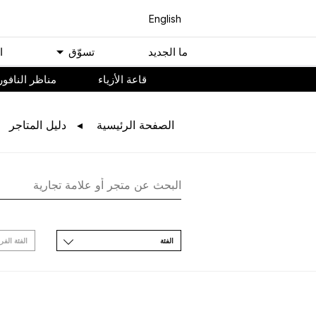
English
ﻣﺎ اﻟﺠﺪﻳﺪ
ﺗﺴﻮّﻕ
ا
ﻗﺎﻋﺔ اﻷﺯﻳﺎء
مناظر النافور
اﻟﺼﻔﺤﺔ اﻟﺮﺋﻴﺴﻴﺔ
ﺩﻟﻴﻞ اﻟﻤﺘﺎﺟﺮ
اﻟﻔﺌﺔ
اﻟﻔﺌﺔ اﻟﻔﺮ