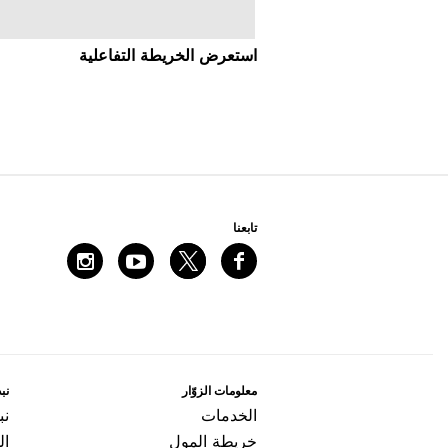
اﺳﺘﻌﺮﺽ اﻟﺨﺮﻳﻄﺔ اﻟﺘﻔﺎﻋﻠﻴﺔ
ﺗﺎﺑﻌﻨﺎ
ﻣﻌﻠﻮﻣﺎﺕ اﻟﺰﻭّاﺭ
ﻧﺒﺬ
اﻟﺨﺪﻣﺎﺕ
ﻧﺒ
ﺧﺮﻳﻄﺔ اﻟﻤﻮﻝ
ال