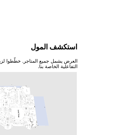
اﺳﺘﻜﺸﻒ اﻟﻤﻮﻝ
اﻟﻌﺮﺽ ﻳﺸﻤﻞ ﺟﻤﻴﻊ اﻟﻤﺘﺎﺟﺮ. ﺧﻄّﻄﻮا ﻟﺰﻳ
اﻟﺘﻔﺎﻋﻠﻴﺔ اﻟﺨﺎﺻﺔ ﺑﻨﺎ.