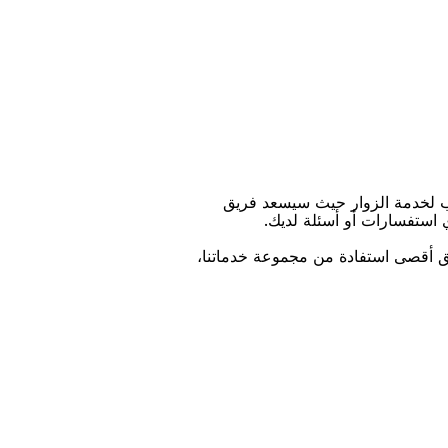
ﺐ ﻟﺨﺪﻣﺔ اﻟﺰﻭاﺭ ﺣﻴﺚ ﺳﻴﺴﻌﺪ ﻓﺮﻳﻖ
ﻱ اﺳﺘﻔﺴﺎﺭاﺕ ﺃﻭ ﺃﺳﺌﻠﺔ ﻟﺪﻳﻚ.
ﻴﻖ ﺃﻗﺼﻰ اﺳﺘﻔﺎﺩﺓ ﻣﻦ ﻣﺠﻤﻮﻋﺔ ﺧﺪﻣﺎﺗﻨﺎ،