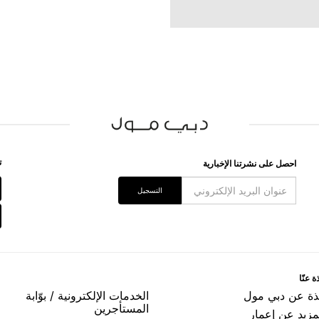
ﺗ
اﺣﺼﻞ ﻋﻠﻰ ﻧﺸﺮﺗﻨﺎ اﻹﺧﺒﺎﺭﻳﺔ
اﻟﺘﺴﺠﻴﻞ
ﺓ ﻋﻨّﺎ
ﺬﺓ ﻋﻦ ﺩﺑﻲ ﻣﻮﻝ
اﻟﺨﺪﻣﺎﺕ اﻹﻟﻜﺘﺮﻭﻧﻴﺔ / ﺑﻮّاﺑﺔ
اﻟﻤﺴﺘﺄﺟﺮﻳﻦ
مزيد عن إعمار