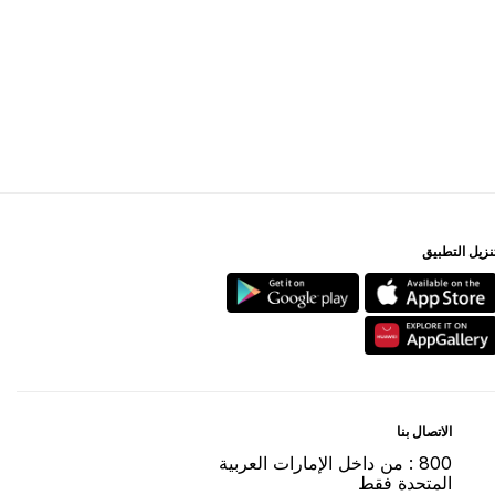
ﻨﺰﻳﻞ اﻟﺘﻄﺒﻴﻖ
اﻻﺗﺼﺎﻝ ﺑﻨﺎ
800 : ﻣﻦ ﺩاﺧﻞ اﻹﻣﺎﺭاﺕ اﻟﻌﺮﺑﻴﺔ
اﻟﻤﺘﺤﺪﺓ ﻓﻘﻂ