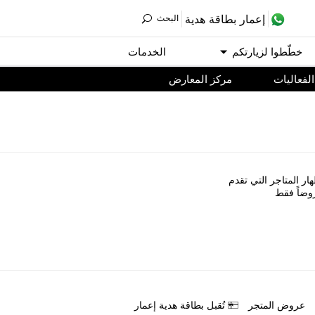
ﺇﻋﻤﺎﺭ ﺑﻄﺎﻗﺔ ﻫﺪﻳﺔ
اﻟﺒﺤﺚ
ﺧﻄّﻄﻮا ﻟﺰﻳﺎﺭﺗﻜﻢ
اﻟﺨﺪﻣﺎﺕ
اﻟﻔﻌﺎﻟﻴﺎﺕ
مركز المعارض
ﺎﺭ اﻟﻤﺘﺎﺟﺮ اﻟﺘﻲ ﺗﻘﺪﻡ
ﻭﺿﺎً ﻓﻘﻂ
ﻋﺮﻭﺽ اﻟﻤﺘﺠﺮ
ﺗُﻘﺒﻞ ﺑﻄﺎﻗﺔ ﻫﺪﻳﺔ ﺇﻋﻤﺎﺭ