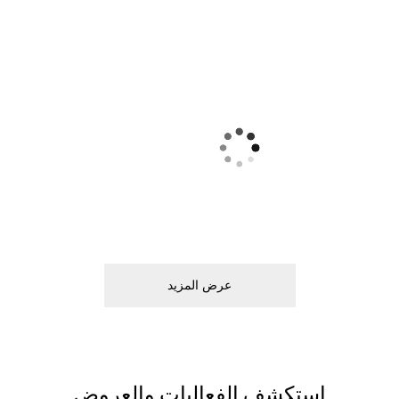
ﻋﺮﺽ اﻟﻤﺰﻳﺪ
اﺳﺘﻜﺸﻒ اﻟﻔﻌﺎﻟﻴﺎﺕ ﻭاﻟﻌﺮﻭﺽ