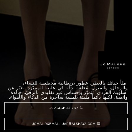
املأ حياتك بالعطر. عطور بريطانية مخصّصة للنساء،
والرجال، والمنزل. مغلّفة بدقّة في علبتنا المميّزة. تعبّر عن
أسلوبك الفردي. تتميّز بإحساس غير تقليدي بالرقيّ. خالدة
وأنيقة، لكنها دائماً مليئة بلمسة ساحرة من الذكاء والأهواء.
+971-4-419-0287
JOMAL.DXBMALL-UAE@ALSHAYA.COM