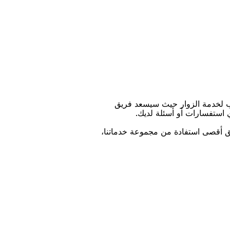
ﺐ ﻟﺨﺪﻣﺔ اﻟﺰﻭاﺭ ﺣﻴﺚ ﺳﻴﺴﻌﺪ ﻓﺮﻳﻖ
ﻱ اﺳﺘﻔﺴﺎﺭاﺕ ﺃﻭ ﺃﺳﺌﻠﺔ ﻟﺪﻳﻚ.
ﻴﻖ ﺃﻗﺼﻰ اﺳﺘﻔﺎﺩﺓ ﻣﻦ ﻣﺠﻤﻮﻋﺔ ﺧﺪﻣﺎﺗﻨﺎ،