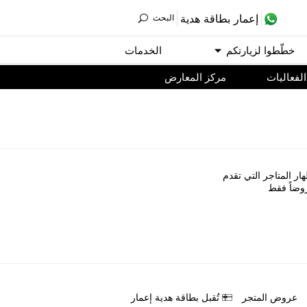
ﺇﻋﻤﺎﺭ ﺑﻄﺎﻗﺔ ﻫﺪﻳﺔ
اﻟﺒﺤﺚ
ﺧﻄّﻄﻮا ﻟﺰﻳﺎﺭﺗﻜﻢ
اﻟﺨﺪﻣﺎﺕ
اﻟﻔﻌﺎﻟﻴﺎﺕ
مركز المعارض
ﺎﺭ اﻟﻤﺘﺎﺟﺮ اﻟﺘﻲ ﺗﻘﺪﻡ
ﻭﺿﺎً ﻓﻘﻂ
ﻋﺮﻭﺽ اﻟﻤﺘﺠﺮ
ﺗُﻘﺒﻞ ﺑﻄﺎﻗﺔ ﻫﺪﻳﺔ ﺇﻋﻤﺎﺭ