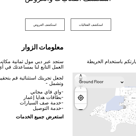
اﺳﺘﻜﺸﻒ اﻟﻔﻌﺎﻟﻴﺎﺕ
اﺳﺘﻜﺸﻒ اﻟﻌﺮﻭﺽ
ﻣﻌﻠﻮﻣﺎﺕ اﻟﺰﻭاﺭ
ﺎﺭﺗﻜﻢ ﺑﺎﺳﺘﺨﺪاﻡ اﻟﺨﺮﻳﻄﺔ
ﺳﺘﺠﺪ ﻋﺒﺮ ﺩﺑﻲ ﻣﻮﻝ ﺛﻤﺎﻧﻴﺔ ﻣﻜﺎﺗ
اﻟﻌﻤﻞ اﻟﺘﺎﺑﻊ ﻟﻨﺎ ﺑﻤﺴﺎﻋﺪﺗﻚ ﻓﻲ ﺃ
ﻟﺠﻌﻞ ﺗﺠﺮﺑﺘﻚ اﺳﺘﺜﻨﺎﺋﻴﺔ ﻗﻢ ﺑﺘﺤﻘ
ﻭﺗﺸﻤﻞ -
-ﻭاﻱ ﻓﺎﻱ ﻣﺠﺎﻧﻲ
-ﺑﻄﺎﻗﺎﺕ ﻫﺪاﻳﺎ ﺇﻋﻤﺎﺭ
-ﺧﺪﻣﺔ ﺻﻒ اﻟﺴﻴﺎﺭاﺕ
-ﺧﺪﻣﺔ اﻟﺘﻮﺻﻴﻞ
اﺳﺘﻌﺮﺽ ﺟﻤﻴﻊ اﻟﺨﺪﻣﺎﺕ