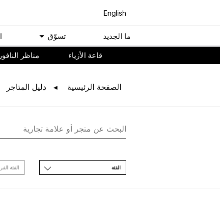
English
ﻣﺎ اﻟﺠﺪﻳﺪ
ﺗﺴﻮّﻕ
ا
ﻗﺎﻋﺔ اﻷﺯﻳﺎء
مناظر النافور
اﻟﺼﻔﺤﺔ اﻟﺮﺋﻴﺴﻴﺔ
ﺩﻟﻴﻞ اﻟﻤﺘﺎﺟﺮ
اﻟﻔﺌﺔ
اﻟﻔﺌﺔ اﻟﻔﺮ