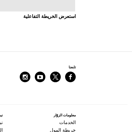
اﺳﺘﻌﺮﺽ اﻟﺨﺮﻳﻄﺔ اﻟﺘﻔﺎﻋﻠﻴﺔ
ﺗﺎﺑﻌﻨﺎ
ﻣﻌﻠﻮﻣﺎﺕ اﻟﺰﻭّاﺭ
ﻧﺒﺬ
اﻟﺨﺪﻣﺎﺕ
ﻧﺒ
ﺧﺮﻳﻄﺔ اﻟﻤﻮﻝ
ال