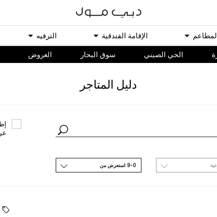
ﻟﻤﻄﺎﻋﻢ
اﻹﻗﺎﻣﺔ اﻟﻔﻨﺪﻗﻴﺔ
اﻟﺘﺮﻓﻴﻪ
ة
الحي الصيني
سوق البحار
اﻟﻌﺮﻭﺽ
ﺩﻟﻴﻞ اﻟﻤﺘﺎﺟﺮ
ﺇﻇﻬ
ﻋﺮ
ﻋﻴﺔ
9-0 اﺳﺘﻌﺮﺽ ﻣﻦ