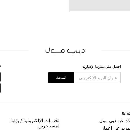
ﺗ
اﺣﺼﻞ ﻋﻠﻰ ﻧﺸﺮﺗﻨﺎ اﻹﺧﺒﺎﺭﻳﺔ
اﻟﺘﺴﺠﻴﻞ
ﺓ ﻋﻨّﺎ
ﺬﺓ ﻋﻦ ﺩﺑﻲ ﻣﻮﻝ
اﻟﺨﺪﻣﺎﺕ اﻹﻟﻜﺘﺮﻭﻧﻴﺔ / ﺑﻮّاﺑﺔ
اﻟﻤﺴﺘﺄﺟﺮﻳﻦ
مزيد عن إعمار