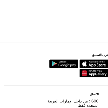
ﻨﺰﻳﻞ اﻟﺘﻄﺒﻴﻖ
اﻻﺗﺼﺎﻝ ﺑﻨﺎ
800 : ﻣﻦ ﺩاﺧﻞ اﻹﻣﺎﺭاﺕ اﻟﻌﺮﺑﻴﺔ
اﻟﻤﺘﺤﺪﺓ ﻓﻘﻂ