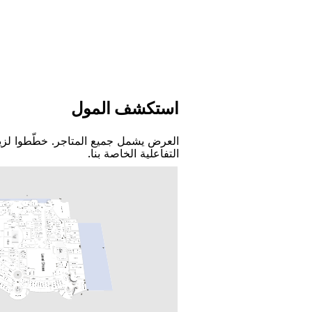
اﺳﺘﻜﺸﻒ اﻟﻤﻮﻝ
اﻟﻌﺮﺽ ﻳﺸﻤﻞ ﺟﻤﻴﻊ اﻟﻤﺘﺎﺟﺮ. ﺧﻄّﻄﻮا ﻟﺰﻳ
اﻟﺘﻔﺎﻋﻠﻴﺔ اﻟﺨﺎﺻﺔ ﺑﻨﺎ.