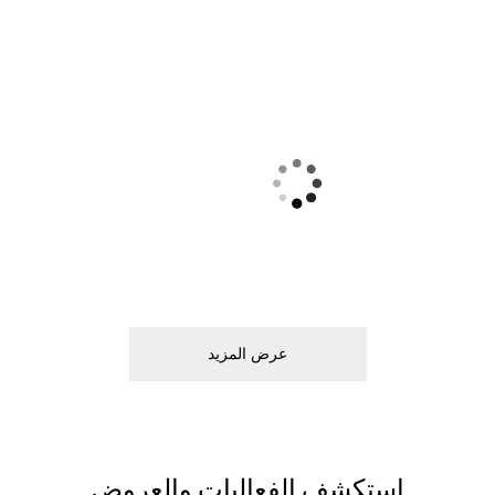
ﻋﺮﺽ اﻟﻤﺰﻳﺪ
اﺳﺘﻜﺸﻒ اﻟﻔﻌﺎﻟﻴﺎﺕ ﻭاﻟﻌﺮﻭﺽ