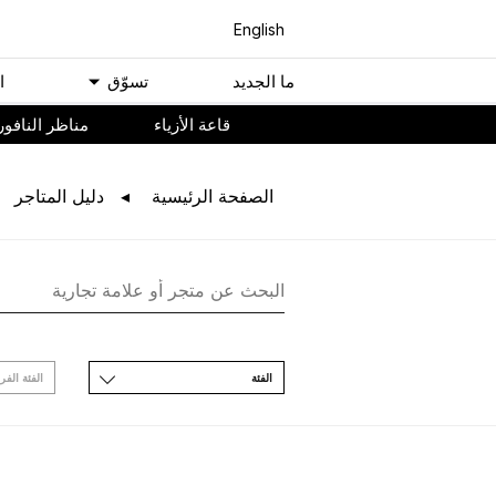
English
ﻣﺎ اﻟﺠﺪﻳﺪ
ﺗﺴﻮّﻕ
ا
ﻗﺎﻋﺔ اﻷﺯﻳﺎء
مناظر النافور
اﻟﺼﻔﺤﺔ اﻟﺮﺋﻴﺴﻴﺔ
ﺩﻟﻴﻞ اﻟﻤﺘﺎﺟﺮ
اﻟﻔﺌﺔ
اﻟﻔﺌﺔ اﻟﻔﺮ