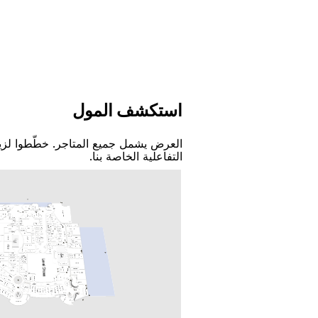
اﺳﺘﻜﺸﻒ اﻟﻤﻮﻝ
اﻟﻌﺮﺽ ﻳﺸﻤﻞ ﺟﻤﻴﻊ اﻟﻤﺘﺎﺟﺮ. ﺧﻄّﻄﻮا ﻟﺰﻳ
اﻟﺘﻔﺎﻋﻠﻴﺔ اﻟﺨﺎﺻﺔ ﺑﻨﺎ.