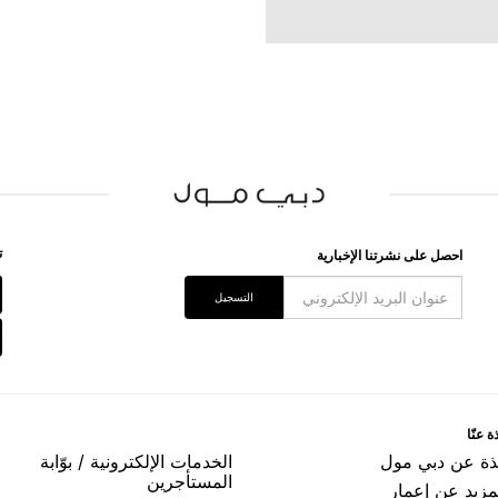
ﺗ
اﺣﺼﻞ ﻋﻠﻰ ﻧﺸﺮﺗﻨﺎ اﻹﺧﺒﺎﺭﻳﺔ
اﻟﺘﺴﺠﻴﻞ
ﺓ ﻋﻨّﺎ
ﺬﺓ ﻋﻦ ﺩﺑﻲ ﻣﻮﻝ
اﻟﺨﺪﻣﺎﺕ اﻹﻟﻜﺘﺮﻭﻧﻴﺔ / ﺑﻮّاﺑﺔ
اﻟﻤﺴﺘﺄﺟﺮﻳﻦ
مزيد عن إعمار