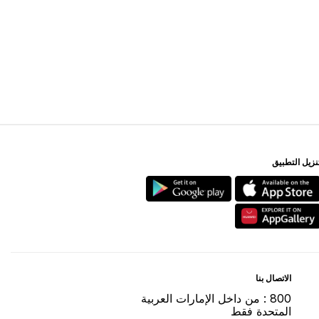
ﻨﺰﻳﻞ اﻟﺘﻄﺒﻴﻖ
اﻻﺗﺼﺎﻝ ﺑﻨﺎ
800 : ﻣﻦ ﺩاﺧﻞ اﻹﻣﺎﺭاﺕ اﻟﻌﺮﺑﻴﺔ
اﻟﻤﺘﺤﺪﺓ ﻓﻘﻂ