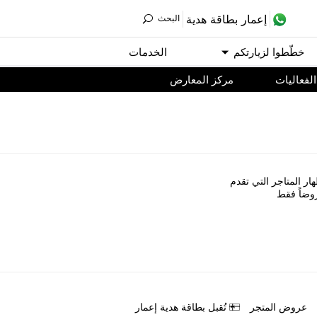
ﺇﻋﻤﺎﺭ ﺑﻄﺎﻗﺔ ﻫﺪﻳﺔ
اﻟﺒﺤﺚ
ﺧﻄّﻄﻮا ﻟﺰﻳﺎﺭﺗﻜﻢ
اﻟﺨﺪﻣﺎﺕ
اﻟﻔﻌﺎﻟﻴﺎﺕ
مركز المعارض
ﺎﺭ اﻟﻤﺘﺎﺟﺮ اﻟﺘﻲ ﺗﻘﺪﻡ
ﻭﺿﺎً ﻓﻘﻂ
ﻋﺮﻭﺽ اﻟﻤﺘﺠﺮ
ﺗُﻘﺒﻞ ﺑﻄﺎﻗﺔ ﻫﺪﻳﺔ ﺇﻋﻤﺎﺭ