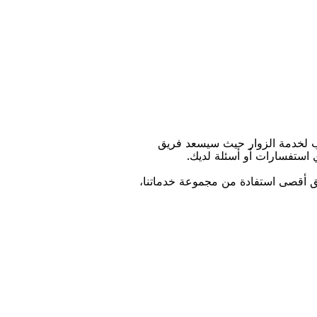
ﺐ ﻟﺨﺪﻣﺔ اﻟﺰﻭاﺭ ﺣﻴﺚ ﺳﻴﺴﻌﺪ ﻓﺮﻳﻖ
ﻱ اﺳﺘﻔﺴﺎﺭاﺕ ﺃﻭ ﺃﺳﺌﻠﺔ ﻟﺪﻳﻚ.
ﻴﻖ ﺃﻗﺼﻰ اﺳﺘﻔﺎﺩﺓ ﻣﻦ ﻣﺠﻤﻮﻋﺔ ﺧﺪﻣﺎﺗﻨﺎ،