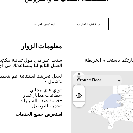
اﺳﺘﻜﺸﻒ اﻟﻔﻌﺎﻟﻴﺎﺕ
اﺳﺘﻜﺸﻒ اﻟﻌﺮﻭﺽ
ﻣﻌﻠﻮﻣﺎﺕ اﻟﺰﻭاﺭ
ﺎﺭﺗﻜﻢ ﺑﺎﺳﺘﺨﺪاﻡ اﻟﺨﺮﻳﻄﺔ
ﺳﺘﺠﺪ ﻋﺒﺮ ﺩﺑﻲ ﻣﻮﻝ ﺛﻤﺎﻧﻴﺔ ﻣﻜﺎﺗ
اﻟﻌﻤﻞ اﻟﺘﺎﺑﻊ ﻟﻨﺎ ﺑﻤﺴﺎﻋﺪﺗﻚ ﻓﻲ ﺃ
ﻟﺠﻌﻞ ﺗﺠﺮﺑﺘﻚ اﺳﺘﺜﻨﺎﺋﻴﺔ ﻗﻢ ﺑﺘﺤﻘ
ﻭﺗﺸﻤﻞ -
-ﻭاﻱ ﻓﺎﻱ ﻣﺠﺎﻧﻲ
-ﺑﻄﺎﻗﺎﺕ ﻫﺪاﻳﺎ ﺇﻋﻤﺎﺭ
-ﺧﺪﻣﺔ ﺻﻒ اﻟﺴﻴﺎﺭاﺕ
-ﺧﺪﻣﺔ اﻟﺘﻮﺻﻴﻞ
اﺳﺘﻌﺮﺽ ﺟﻤﻴﻊ اﻟﺨﺪﻣﺎﺕ