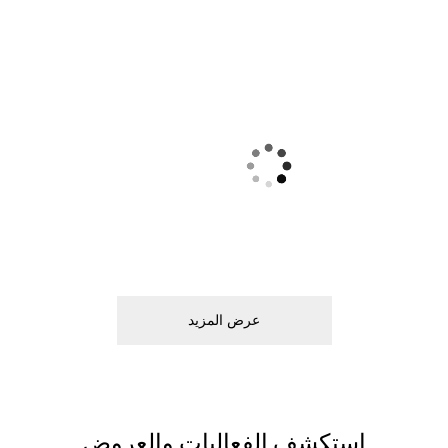
ﻋﺮﺽ اﻟﻤﺰﻳﺪ
اﺳﺘﻜﺸﻒ اﻟﻔﻌﺎﻟﻴﺎﺕ ﻭاﻟﻌﺮﻭﺽ