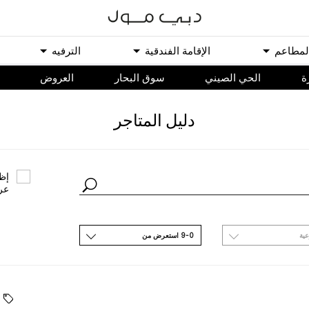
ﻟﻤﻄﺎﻋﻢ
اﻹﻗﺎﻣﺔ اﻟﻔﻨﺪﻗﻴﺔ
اﻟﺘﺮﻓﻴﻪ
ة
الحي الصيني
سوق البحار
اﻟﻌﺮﻭﺽ
ﺩﻟﻴﻞ اﻟﻤﺘﺎﺟﺮ
ﺇﻇﻬ
ﻋﺮ
ﻋﻴﺔ
9-0 اﺳﺘﻌﺮﺽ ﻣﻦ