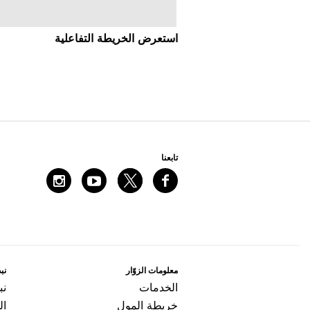
اﺳﺘﻌﺮﺽ اﻟﺨﺮﻳﻄﺔ اﻟﺘﻔﺎﻋﻠﻴﺔ
ﺗﺎﺑﻌﻨﺎ
ﻣﻌﻠﻮﻣﺎﺕ اﻟﺰﻭّاﺭ
ﻧﺒﺬ
اﻟﺨﺪﻣﺎﺕ
ﻧﺒ
ﺧﺮﻳﻄﺔ اﻟﻤﻮﻝ
ال