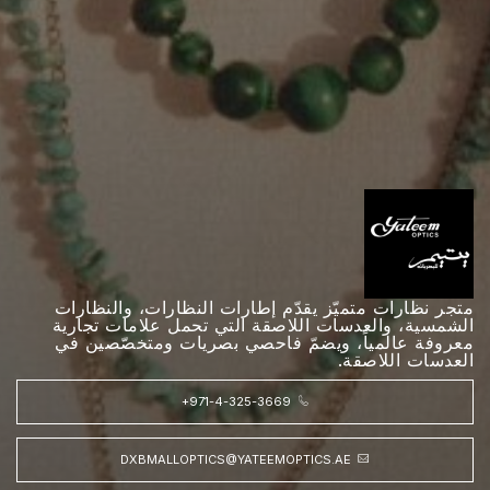
متجر نظارات متميّز يقدّم إطارات النظارات، والنظارات
الشمسية، والعدسات اللاصقة التي تحمل علامات تجارية
معروفة عالمياً، ويضمّ فاحصي بصريات ومتخصّصين في
العدسات اللاصقة.
+971-4-325-3669
DXBMALLOPTICS@YATEEMOPTICS.AE