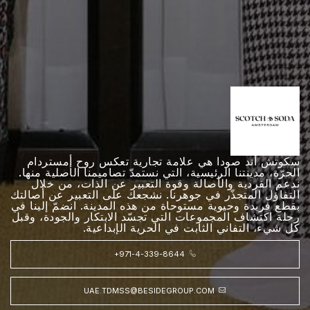
سكوتش أند صودا هي علامة تجارية تعكس روح أمستردام
الحرّة، مدينتنا الرئيسية، التي نستمدّ تصاميمنا الأصلية منها.
ندعم الفردية والأصالة وقوة التعبير عن الذات، من خلال
التفاؤل المتجذّر في جوهرنا. نشجعك على التعبير عن أصالتك
بقطع فريدة وحيوية مستوحاة من هذه المدينة. انضمّ إلينا في
رحلة اكتشاف المجموعات التي تجسّد الابتكار والجودة، وقبل
كل شيء، التفاني الثابت في الحرية الإبداعية.
+971-4-339-8644
UAE.TDMSS@BESIDEGROUP.COM