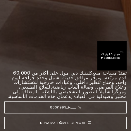
تمتدّ مساحة ميديكلينيك دبي مول على أكثر من 60,000
قدم مربّعة، وتوفّر مرافق حديثة تشمل وحدة جراحة ليوم
واحد، وجناح تنظير داخلي، وعيادات خارجية للاستشارات
وعلاج المرضى، وصالة ألعاب رياضية للعلاج الطبيعي،
ومركزاً شاملاً للتصوير التشخيصي بالأشعّة. بالإضافة إلى
مختبر وصيدلية في العيادة يدعمان هذه الخدمات الأساسية.
800(1999_)-____
DUBAIMALL@MEDICLINIC.AE