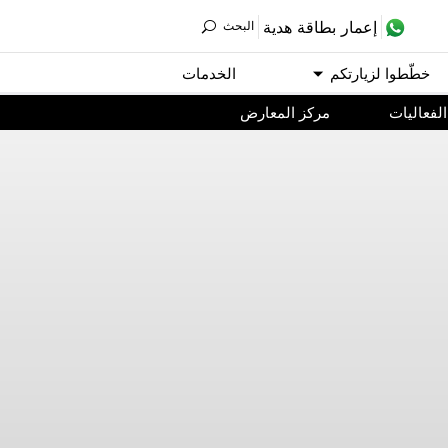
ﺇﻋﻤﺎﺭ ﺑﻄﺎﻗﺔ ﻫﺪﻳﺔ
اﻟﺒﺤﺚ
ﺧﻄّﻄﻮا ﻟﺰﻳﺎﺭﺗﻜﻢ
اﻟﺨﺪﻣﺎﺕ
اﻟﻔﻌﺎﻟﻴﺎﺕ
مركز المعارض