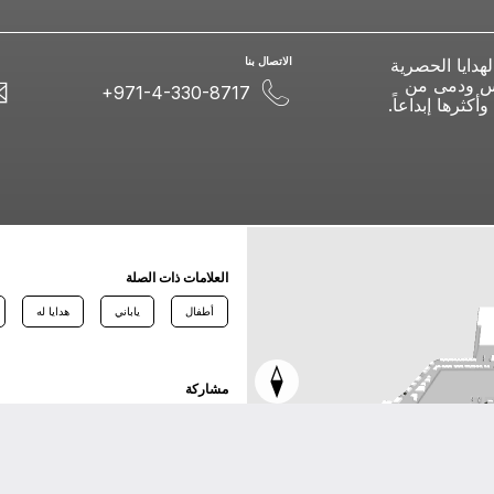
هدايا الحصرية
اﻻﺗﺼﺎﻝ ﺑﻨﺎ
ابس ودمى من
+971-4-330-8717
كثرها إبداعاً.
اﻟﻌﻼﻣﺎﺕ ﺫاﺕ اﻟﺼﻠﺔ
أطفال
ياباني
هدايا له
ﻣﺸﺎﺭﻛﺔ
ﺗﻮﻳﺘﺮ
ﻓﻴﺴﺒﻮﻙ