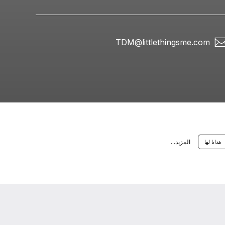
TDM@littlethingsme.com
اﻟﻤﺰﻳﺪ...
هدايا لها