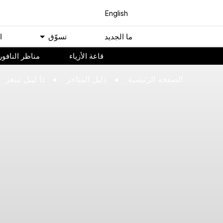
English
ﻣﺎ اﻟﺠﺪﻳﺪ
ﺗﺴﻮّﻕ
ا
ﻗﺎﻋﺔ اﻷﺯﻳﺎء
مناظر النافور
اﻟﺼﻔﺤﺔ اﻟﺮﺋﻴﺴﻴﺔ
ﺩﻟﻴﻞ اﻟﻤﺘﺎﺟﺮ
ذا ليتل ثينغز