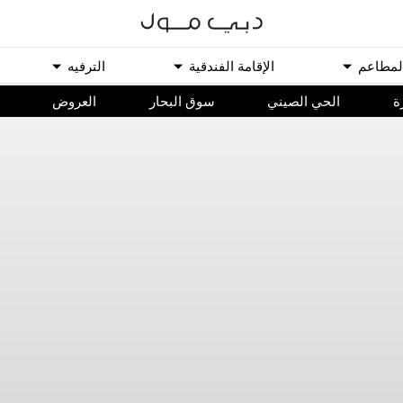
ﻟﻤﻄﺎﻋﻢ
اﻹﻗﺎﻣﺔ اﻟﻔﻨﺪﻗﻴﺔ
اﻟﺘﺮﻓﻴﻪ
ة
الحي الصيني
سوق البحار
اﻟﻌﺮﻭﺽ