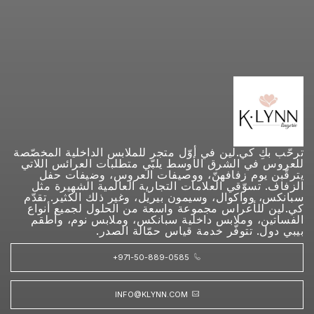
ترحّب بكِ كي.لين في أوّل متجر للملابس الداخلية المخصّصة
للعروس في الشرق الأوسط يلبّي متطلبات العرائس اللاتي
يترقّبن يوم زفافهنّ، ووصيفات العروس، وضيفات حفل
الزفاف. تسوّقي العلامات التجارية العالمية الشهيرة مثل
سبانكس، وواكوال، وسيمون بيريل، وغير ذلك الكثير. تقدّم
كي.لين للأعراس مجموعة واسعة من الحلول لجميع أنواع
الفساتين، وملابس داخلية سبانكس، وملابس نوم، وأطقم
بيبي دول. تتوفّر خدمة قياس حمّالة الصدر.
+971-50-889-0585
INFO@KLYNN.COM