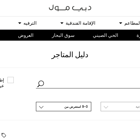
ﻟﻤﻄﺎﻋﻢ
اﻹﻗﺎﻣﺔ اﻟﻔﻨﺪﻗﻴﺔ
اﻟﺘﺮﻓﻴﻪ
ة
الحي الصيني
سوق البحار
اﻟﻌﺮﻭﺽ
ﺩﻟﻴﻞ اﻟﻤﺘﺎﺟﺮ
ﺇﻇﻬ
ﻋﺮ
ﻋﻴﺔ
9-0 اﺳﺘﻌﺮﺽ ﻣﻦ