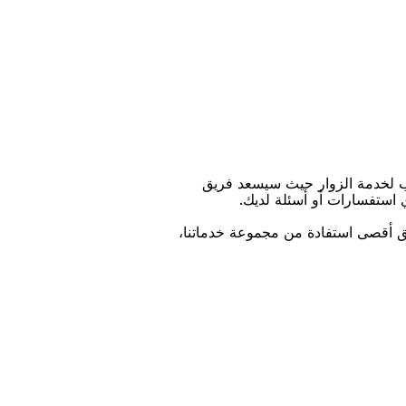
ﺐ ﻟﺨﺪﻣﺔ اﻟﺰﻭاﺭ ﺣﻴﺚ ﺳﻴﺴﻌﺪ ﻓﺮﻳﻖ
ﻱ اﺳﺘﻔﺴﺎﺭاﺕ ﺃﻭ ﺃﺳﺌﻠﺔ ﻟﺪﻳﻚ.
ﻴﻖ ﺃﻗﺼﻰ اﺳﺘﻔﺎﺩﺓ ﻣﻦ ﻣﺠﻤﻮﻋﺔ ﺧﺪﻣﺎﺗﻨﺎ،