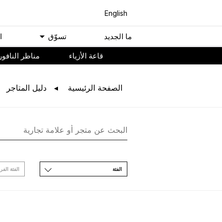
English
ﻣﺎ اﻟﺠﺪﻳﺪ
ﺗﺴﻮّﻕ
ا
ﻗﺎﻋﺔ اﻷﺯﻳﺎء
مناظر النافور
اﻟﺼﻔﺤﺔ اﻟﺮﺋﻴﺴﻴﺔ
ﺩﻟﻴﻞ اﻟﻤﺘﺎﺟﺮ
اﻟﻔﺌﺔ
اﻟﻔﺌﺔ اﻟﻔﺮ