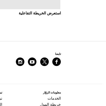
اﺳﺘﻌﺮﺽ اﻟﺨﺮﻳﻄﺔ اﻟﺘﻔﺎﻋﻠﻴﺔ
ﺗﺎﺑﻌﻨﺎ
ﻣﻌﻠﻮﻣﺎﺕ اﻟﺰﻭّاﺭ
ﻧﺒﺬ
اﻟﺨﺪﻣﺎﺕ
ﻧﺒ
ﺧﺮﻳﻄﺔ اﻟﻤﻮﻝ
ال