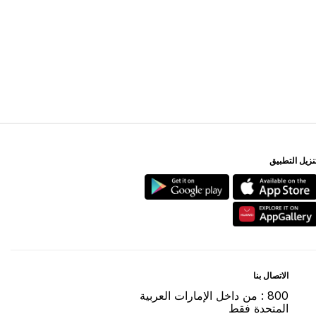
ﻨﺰﻳﻞ اﻟﺘﻄﺒﻴﻖ
اﻻﺗﺼﺎﻝ ﺑﻨﺎ
800 : ﻣﻦ ﺩاﺧﻞ اﻹﻣﺎﺭاﺕ اﻟﻌﺮﺑﻴﺔ
اﻟﻤﺘﺤﺪﺓ ﻓﻘﻂ