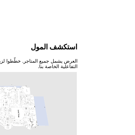
اﺳﺘﻜﺸﻒ اﻟﻤﻮﻝ
اﻟﻌﺮﺽ ﻳﺸﻤﻞ ﺟﻤﻴﻊ اﻟﻤﺘﺎﺟﺮ. ﺧﻄّﻄﻮا ﻟﺰﻳ
اﻟﺘﻔﺎﻋﻠﻴﺔ اﻟﺨﺎﺻﺔ ﺑﻨﺎ.