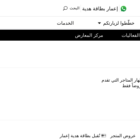
ﺇﻋﻤﺎﺭ ﺑﻄﺎﻗﺔ ﻫﺪﻳﺔ
اﻟﺒﺤﺚ
ﺧﻄّﻄﻮا ﻟﺰﻳﺎﺭﺗﻜﻢ
اﻟﺨﺪﻣﺎﺕ
اﻟﻔﻌﺎﻟﻴﺎﺕ
مركز المعارض
ﺎﺭ اﻟﻤﺘﺎﺟﺮ اﻟﺘﻲ ﺗﻘﺪﻡ
ﻭﺿﺎً ﻓﻘﻂ
ﻋﺮﻭﺽ اﻟﻤﺘﺠﺮ
ﺗُﻘﺒﻞ ﺑﻄﺎﻗﺔ ﻫﺪﻳﺔ ﺇﻋﻤﺎﺭ