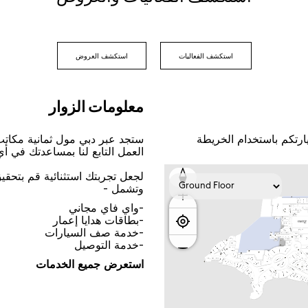
اﺳﺘﻜﺸﻒ اﻟﻔﻌﺎﻟﻴﺎﺕ
اﺳﺘﻜﺸﻒ اﻟﻌﺮﻭﺽ
ﻣﻌﻠﻮﻣﺎﺕ اﻟﺰﻭاﺭ
ﺎﺭﺗﻜﻢ ﺑﺎﺳﺘﺨﺪاﻡ اﻟﺨﺮﻳﻄﺔ
ﺳﺘﺠﺪ ﻋﺒﺮ ﺩﺑﻲ ﻣﻮﻝ ﺛﻤﺎﻧﻴﺔ ﻣﻜﺎﺗ
اﻟﻌﻤﻞ اﻟﺘﺎﺑﻊ ﻟﻨﺎ ﺑﻤﺴﺎﻋﺪﺗﻚ ﻓﻲ ﺃ
ﻟﺠﻌﻞ ﺗﺠﺮﺑﺘﻚ اﺳﺘﺜﻨﺎﺋﻴﺔ ﻗﻢ ﺑﺘﺤﻘ
ﻭﺗﺸﻤﻞ -
-ﻭاﻱ ﻓﺎﻱ ﻣﺠﺎﻧﻲ
-ﺑﻄﺎﻗﺎﺕ ﻫﺪاﻳﺎ ﺇﻋﻤﺎﺭ
-ﺧﺪﻣﺔ ﺻﻒ اﻟﺴﻴﺎﺭاﺕ
-ﺧﺪﻣﺔ اﻟﺘﻮﺻﻴﻞ
اﺳﺘﻌﺮﺽ ﺟﻤﻴﻊ اﻟﺨﺪﻣﺎﺕ