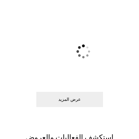
ﻋﺮﺽ اﻟﻤﺰﻳﺪ
اﺳﺘﻜﺸﻒ اﻟﻔﻌﺎﻟﻴﺎﺕ ﻭاﻟﻌﺮﻭﺽ