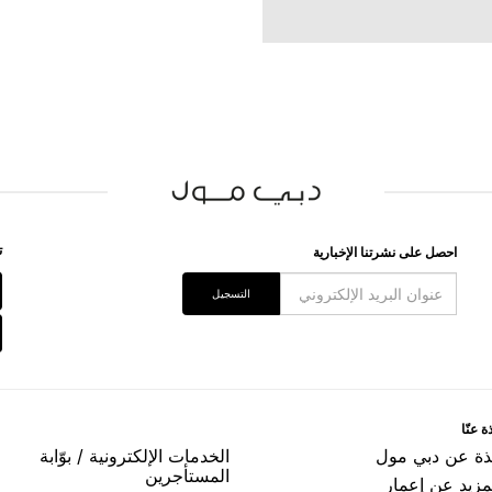
ﺗ
اﺣﺼﻞ ﻋﻠﻰ ﻧﺸﺮﺗﻨﺎ اﻹﺧﺒﺎﺭﻳﺔ
اﻟﺘﺴﺠﻴﻞ
ﺓ ﻋﻨّﺎ
ﺬﺓ ﻋﻦ ﺩﺑﻲ ﻣﻮﻝ
اﻟﺨﺪﻣﺎﺕ اﻹﻟﻜﺘﺮﻭﻧﻴﺔ / ﺑﻮّاﺑﺔ
اﻟﻤﺴﺘﺄﺟﺮﻳﻦ
مزيد عن إعمار