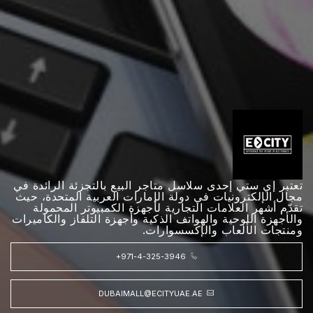
تعتبر إي ستي إحدى سلاسل متاجر البيع بالتجزئة الرائدة في
مجال الإلكترونيات في دولة الإمارات العربية المتحدة، حيث
تقدّم أشهر العلامات التجارية لأجهزة الكمبيوتر المحمولة
والأجهزة اللوحية والهواتف الذكية وأجهزة التلفاز والكاميرات
ومنتجات الألعاب والإكسسوارات.
+971-4-325-3946
DUBAIMALL@ECITYUAE.AE