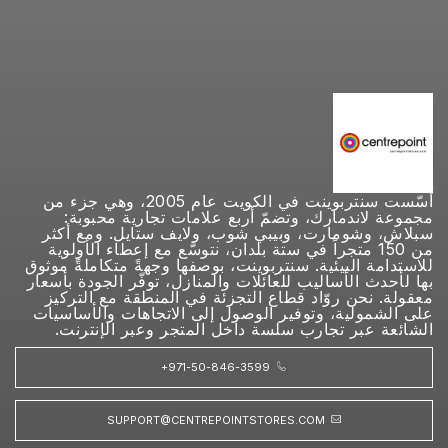
أُسّست سنتربوينت في الكويت عام 2005، وهي جزء من
مجموعة لاندمارك، وتضمّ أربع علامات تجارية محبوبة:
سبلاش، وشومارت، وبيبي شوب، ولايف ستايل. ومع أكثر
من 150 متجراً في ستة بلدان، نتوسّع مع إعطاء الأولوية
للاستدامة البيئية. سنتربوينت، بوصفها وجهةً متكاملةً موثوق
بها لأحدث الأساليب للعائلات والمنازل، توفّر الجودة بأسعار
معقولة. نحن روّاد قطاع التجزئة في المنطقة مع التركيز
على الشمولية، وتوفير الوصول إلى الاتجاهات والأساسيات
الشائعة عبر تجارب سلسة داخل المتجر وعبر الإنترنت.
+971-50-846-3599
SUPPORT@CENTREPOINTSTORES.COM