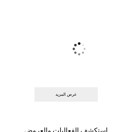
ﻋﺮﺽ اﻟﻤﺰﻳﺪ
اﺳﺘﻜﺸﻒ اﻟﻔﻌﺎﻟﻴﺎﺕ ﻭاﻟﻌﺮﻭﺽ