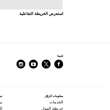
اﺳﺘﻌﺮﺽ اﻟﺨﺮﻳﻄﺔ اﻟﺘﻔﺎﻋﻠﻴﺔ
ﺗﺎﺑﻌﻨﺎ
ﻣﻌﻠﻮﻣﺎﺕ اﻟﺰﻭّاﺭ
ﻧﺒﺬ
اﻟﺨﺪﻣﺎﺕ
ﻧﺒ
ﺧﺮﻳﻄﺔ اﻟﻤﻮﻝ
ال