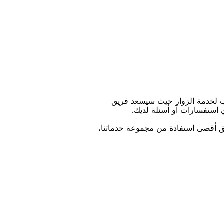
ﺐ ﻟﺨﺪﻣﺔ اﻟﺰﻭاﺭ ﺣﻴﺚ ﺳﻴﺴﻌﺪ ﻓﺮﻳﻖ
ﻱ اﺳﺘﻔﺴﺎﺭاﺕ ﺃﻭ ﺃﺳﺌﻠﺔ ﻟﺪﻳﻚ.
ﻴﻖ ﺃﻗﺼﻰ اﺳﺘﻔﺎﺩﺓ ﻣﻦ ﻣﺠﻤﻮﻋﺔ ﺧﺪﻣﺎﺗﻨﺎ،