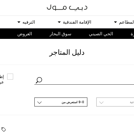
ﻟﻤﻄﺎﻋﻢ
اﻹﻗﺎﻣﺔ اﻟﻔﻨﺪﻗﻴﺔ
اﻟﺘﺮﻓﻴﻪ
ة
الحي الصيني
سوق البحار
اﻟﻌﺮﻭﺽ
ﺩﻟﻴﻞ اﻟﻤﺘﺎﺟﺮ
ﺇﻇﻬ
ﻋﺮ
ﻋﻴﺔ
9-0 اﺳﺘﻌﺮﺽ ﻣﻦ