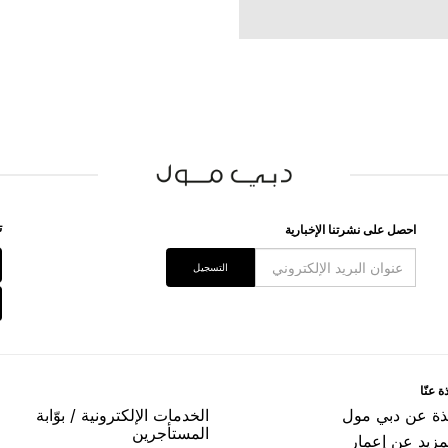
ﺗ
اﺣﺼﻞ ﻋﻠﻰ ﻧﺸﺮﺗﻨﺎ اﻹﺧﺒﺎﺭﻳﺔ
اﻟﺘﺴﺠﻴﻞ
ﺓ ﻋﻨّﺎ
ﺬﺓ ﻋﻦ ﺩﺑﻲ ﻣﻮﻝ
اﻟﺨﺪﻣﺎﺕ اﻹﻟﻜﺘﺮﻭﻧﻴﺔ / ﺑﻮّاﺑﺔ
اﻟﻤﺴﺘﺄﺟﺮﻳﻦ
مزيد عن إعمار