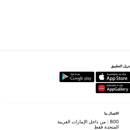
ﻨﺰﻳﻞ اﻟﺘﻄﺒﻴﻖ
اﻻﺗﺼﺎﻝ ﺑﻨﺎ
800 : ﻣﻦ ﺩاﺧﻞ اﻹﻣﺎﺭاﺕ اﻟﻌﺮﺑﻴﺔ
اﻟﻤﺘﺤﺪﺓ ﻓﻘﻂ