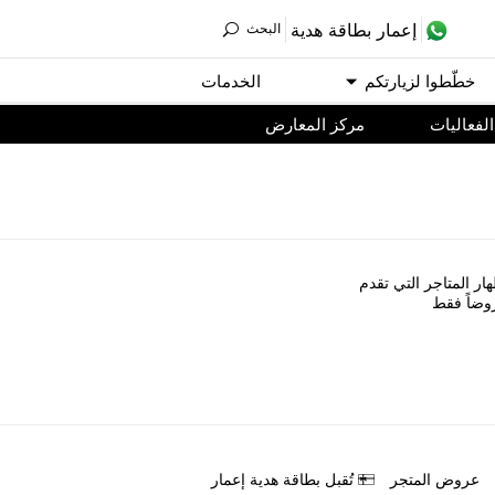
ﺇﻋﻤﺎﺭ ﺑﻄﺎﻗﺔ ﻫﺪﻳﺔ
اﻟﺒﺤﺚ
ﺧﻄّﻄﻮا ﻟﺰﻳﺎﺭﺗﻜﻢ
اﻟﺨﺪﻣﺎﺕ
اﻟﻔﻌﺎﻟﻴﺎﺕ
مركز المعارض
ﺎﺭ اﻟﻤﺘﺎﺟﺮ اﻟﺘﻲ ﺗﻘﺪﻡ
ﻭﺿﺎً ﻓﻘﻂ
ﻋﺮﻭﺽ اﻟﻤﺘﺠﺮ
ﺗُﻘﺒﻞ ﺑﻄﺎﻗﺔ ﻫﺪﻳﺔ ﺇﻋﻤﺎﺭ