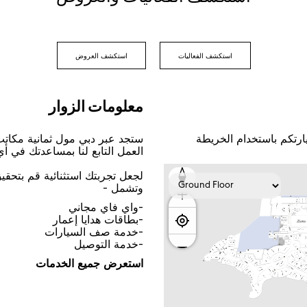
اﺳﺘﻜﺸﻒ اﻟﻔﻌﺎﻟﻴﺎﺕ
اﺳﺘﻜﺸﻒ اﻟﻌﺮﻭﺽ
ﻣﻌﻠﻮﻣﺎﺕ اﻟﺰﻭاﺭ
ﺎﺭﺗﻜﻢ ﺑﺎﺳﺘﺨﺪاﻡ اﻟﺨﺮﻳﻄﺔ
ﺳﺘﺠﺪ ﻋﺒﺮ ﺩﺑﻲ ﻣﻮﻝ ﺛﻤﺎﻧﻴﺔ ﻣﻜﺎﺗ
اﻟﻌﻤﻞ اﻟﺘﺎﺑﻊ ﻟﻨﺎ ﺑﻤﺴﺎﻋﺪﺗﻚ ﻓﻲ ﺃ
ﻟﺠﻌﻞ ﺗﺠﺮﺑﺘﻚ اﺳﺘﺜﻨﺎﺋﻴﺔ ﻗﻢ ﺑﺘﺤﻘ
ﻭﺗﺸﻤﻞ -
-ﻭاﻱ ﻓﺎﻱ ﻣﺠﺎﻧﻲ
-ﺑﻄﺎﻗﺎﺕ ﻫﺪاﻳﺎ ﺇﻋﻤﺎﺭ
-ﺧﺪﻣﺔ ﺻﻒ اﻟﺴﻴﺎﺭاﺕ
-ﺧﺪﻣﺔ اﻟﺘﻮﺻﻴﻞ
اﺳﺘﻌﺮﺽ ﺟﻤﻴﻊ اﻟﺨﺪﻣﺎﺕ