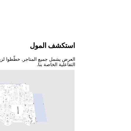
اﺳﺘﻜﺸﻒ اﻟﻤﻮﻝ
اﻟﻌﺮﺽ ﻳﺸﻤﻞ ﺟﻤﻴﻊ اﻟﻤﺘﺎﺟﺮ. ﺧﻄّﻄﻮا ﻟﺰﻳ
اﻟﺘﻔﺎﻋﻠﻴﺔ اﻟﺨﺎﺻﺔ ﺑﻨﺎ.