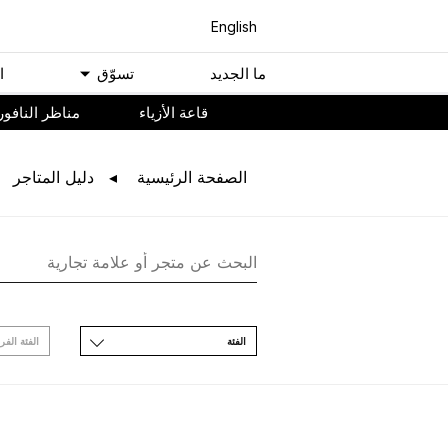
English
ﻣﺎ اﻟﺠﺪﻳﺪ
ﺗﺴﻮّﻕ
ا
ﻗﺎﻋﺔ اﻷﺯﻳﺎء
مناظر النافور
اﻟﺼﻔﺤﺔ اﻟﺮﺋﻴﺴﻴﺔ
ﺩﻟﻴﻞ اﻟﻤﺘﺎﺟﺮ
اﻟﻔﺌﺔ
اﻟﻔﺌﺔ اﻟﻔﺮ