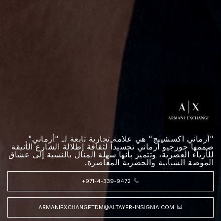
"أرماني اكسشينج" هي علامة تجارية تابعة لـ "أرماني"
صممها جورجيو أرماني تجسيداً لثقافة إطلالة الشارع الأنيقة
للأزياء العصرية، وتتميز بأنها سهلة المنال بالنسبة إلى عشاق
الموضة الشبابية والحضرية المعاصرة.
+971-4-339-9472
ARMANIEXCHANGETDM@ALTAYER-INSIGNIA.COM