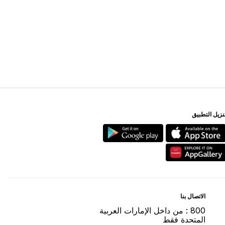
ﻨﺰﻳﻞ اﻟﺘﻄﺒﻴﻖ
اﻻﺗﺼﺎﻝ ﺑﻨﺎ
800 : ﻣﻦ ﺩاﺧﻞ اﻹﻣﺎﺭاﺕ اﻟﻌﺮﺑﻴﺔ
اﻟﻤﺘﺤﺪﺓ ﻓﻘﻂ