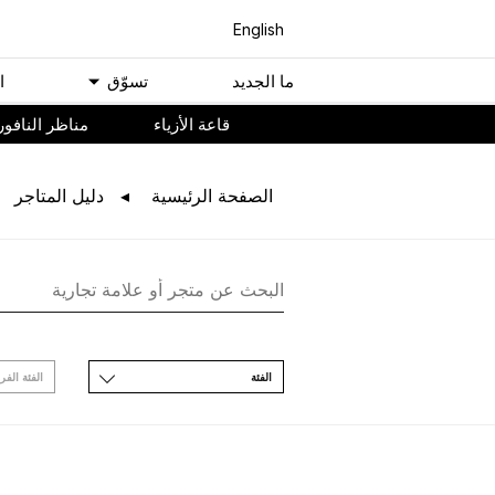
English
ﻣﺎ اﻟﺠﺪﻳﺪ
ﺗﺴﻮّﻕ
ا
ﻗﺎﻋﺔ اﻷﺯﻳﺎء
مناظر النافور
اﻟﺼﻔﺤﺔ اﻟﺮﺋﻴﺴﻴﺔ
ﺩﻟﻴﻞ اﻟﻤﺘﺎﺟﺮ
اﻟﻔﺌﺔ
اﻟﻔﺌﺔ اﻟﻔﺮ