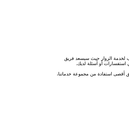
ﺐ ﻟﺨﺪﻣﺔ اﻟﺰﻭاﺭ ﺣﻴﺚ ﺳﻴﺴﻌﺪ ﻓﺮﻳﻖ
ﻱ اﺳﺘﻔﺴﺎﺭاﺕ ﺃﻭ ﺃﺳﺌﻠﺔ ﻟﺪﻳﻚ.
ﻴﻖ ﺃﻗﺼﻰ اﺳﺘﻔﺎﺩﺓ ﻣﻦ ﻣﺠﻤﻮﻋﺔ ﺧﺪﻣﺎﺗﻨﺎ،