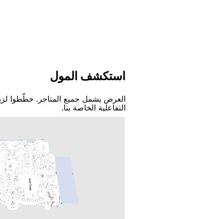
اﺳﺘﻜﺸﻒ اﻟﻤﻮﻝ
اﻟﻌﺮﺽ ﻳﺸﻤﻞ ﺟﻤﻴﻊ اﻟﻤﺘﺎﺟﺮ. ﺧﻄّﻄﻮا ﻟﺰﻳ
اﻟﺘﻔﺎﻋﻠﻴﺔ اﻟﺨﺎﺻﺔ ﺑﻨﺎ.