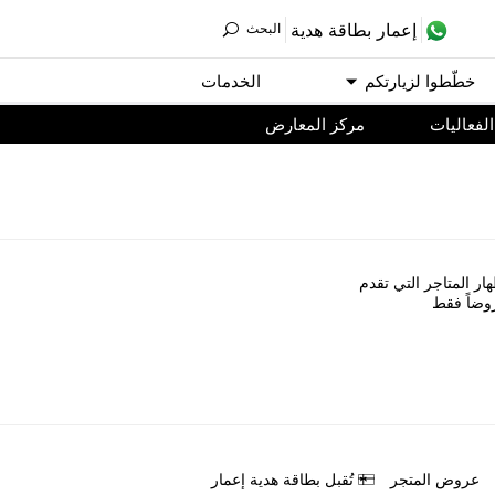
ﺇﻋﻤﺎﺭ ﺑﻄﺎﻗﺔ ﻫﺪﻳﺔ
اﻟﺒﺤﺚ
ﺧﻄّﻄﻮا ﻟﺰﻳﺎﺭﺗﻜﻢ
اﻟﺨﺪﻣﺎﺕ
اﻟﻔﻌﺎﻟﻴﺎﺕ
مركز المعارض
ﺎﺭ اﻟﻤﺘﺎﺟﺮ اﻟﺘﻲ ﺗﻘﺪﻡ
ﻭﺿﺎً ﻓﻘﻂ
ﻋﺮﻭﺽ اﻟﻤﺘﺠﺮ
ﺗُﻘﺒﻞ ﺑﻄﺎﻗﺔ ﻫﺪﻳﺔ ﺇﻋﻤﺎﺭ