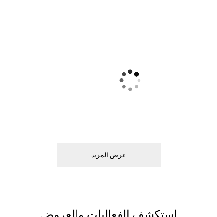
ﻋﺮﺽ اﻟﻤﺰﻳﺪ
اﺳﺘﻜﺸﻒ اﻟﻔﻌﺎﻟﻴﺎﺕ ﻭاﻟﻌﺮﻭﺽ