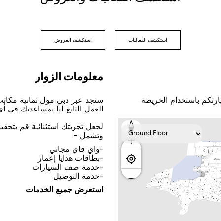
اﺳﺘﻜﺸﻒ اﻟﻔﻌﺎﻟﻴﺎﺕ
اﺳﺘﻜﺸﻒ اﻟﻌﺮﻭﺽ
ﻣﻌﻠﻮﻣﺎﺕ اﻟﺰﻭاﺭ
ﺎﺭﺗﻜﻢ ﺑﺎﺳﺘﺨﺪاﻡ اﻟﺨﺮﻳﻄﺔ
ﺳﺘﺠﺪ ﻋﺒﺮ ﺩﺑﻲ ﻣﻮﻝ ﺛﻤﺎﻧﻴﺔ ﻣﻜﺎﺗ
اﻟﻌﻤﻞ اﻟﺘﺎﺑﻊ ﻟﻨﺎ ﺑﻤﺴﺎﻋﺪﺗﻚ ﻓﻲ ﺃ
ﻟﺠﻌﻞ ﺗﺠﺮﺑﺘﻚ اﺳﺘﺜﻨﺎﺋﻴﺔ ﻗﻢ ﺑﺘﺤﻘ
ﻭﺗﺸﻤﻞ -
-ﻭاﻱ ﻓﺎﻱ ﻣﺠﺎﻧﻲ
-ﺑﻄﺎﻗﺎﺕ ﻫﺪاﻳﺎ ﺇﻋﻤﺎﺭ
-ﺧﺪﻣﺔ ﺻﻒ اﻟﺴﻴﺎﺭاﺕ
-ﺧﺪﻣﺔ اﻟﺘﻮﺻﻴﻞ
اﺳﺘﻌﺮﺽ ﺟﻤﻴﻊ اﻟﺨﺪﻣﺎﺕ