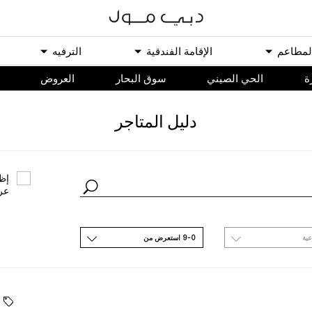
ﻟﻤﻄﺎﻋﻢ
اﻹﻗﺎﻣﺔ اﻟﻔﻨﺪﻗﻴﺔ
اﻟﺘﺮﻓﻴﻪ
ة
الحي الصيني
سوق البحار
اﻟﻌﺮﻭﺽ
ﺩﻟﻴﻞ اﻟﻤﺘﺎﺟﺮ
ﺇﻇﻬ
ﻋﺮ
ﻋﻴﺔ
9-0 اﺳﺘﻌﺮﺽ ﻣﻦ