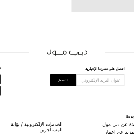
ﺗ
اﺣﺼﻞ ﻋﻠﻰ ﻧﺸﺮﺗﻨﺎ اﻹﺧﺒﺎﺭﻳﺔ
اﻟﺘﺴﺠﻴﻞ
ﺓ ﻋﻨّﺎ
ﺬﺓ ﻋﻦ ﺩﺑﻲ ﻣﻮﻝ
اﻟﺨﺪﻣﺎﺕ اﻹﻟﻜﺘﺮﻭﻧﻴﺔ / ﺑﻮّاﺑﺔ
اﻟﻤﺴﺘﺄﺟﺮﻳﻦ
مزيد عن إعمار