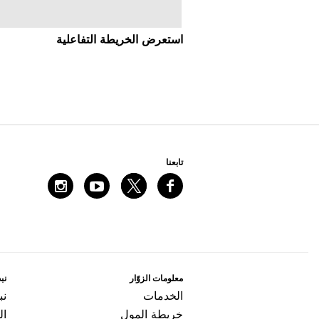
اﺳﺘﻌﺮﺽ اﻟﺨﺮﻳﻄﺔ اﻟﺘﻔﺎﻋﻠﻴﺔ
ﺗﺎﺑﻌﻨﺎ
ﻣﻌﻠﻮﻣﺎﺕ اﻟﺰﻭّاﺭ
ﻧﺒﺬ
اﻟﺨﺪﻣﺎﺕ
ﻧﺒ
ﺧﺮﻳﻄﺔ اﻟﻤﻮﻝ
ال