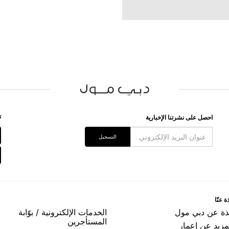
ﺗ
اﺣﺼﻞ ﻋﻠﻰ ﻧﺸﺮﺗﻨﺎ اﻹﺧﺒﺎﺭﻳﺔ
اﻟﺘﺴﺠﻴﻞ
ﺓ ﻋﻨّﺎ
ﺬﺓ ﻋﻦ ﺩﺑﻲ ﻣﻮﻝ
اﻟﺨﺪﻣﺎﺕ اﻹﻟﻜﺘﺮﻭﻧﻴﺔ / ﺑﻮّاﺑﺔ
اﻟﻤﺴﺘﺄﺟﺮﻳﻦ
مزيد عن إعمار