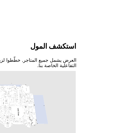
اﺳﺘﻜﺸﻒ اﻟﻤﻮﻝ
اﻟﻌﺮﺽ ﻳﺸﻤﻞ ﺟﻤﻴﻊ اﻟﻤﺘﺎﺟﺮ. ﺧﻄّﻄﻮا ﻟﺰﻳ
اﻟﺘﻔﺎﻋﻠﻴﺔ اﻟﺨﺎﺻﺔ ﺑﻨﺎ.