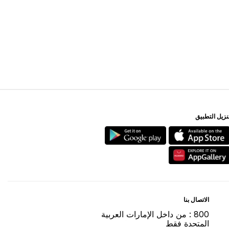
ﻨﺰﻳﻞ اﻟﺘﻄﺒﻴﻖ
اﻻﺗﺼﺎﻝ ﺑﻨﺎ
800 : ﻣﻦ ﺩاﺧﻞ اﻹﻣﺎﺭاﺕ اﻟﻌﺮﺑﻴﺔ
اﻟﻤﺘﺤﺪﺓ ﻓﻘﻂ