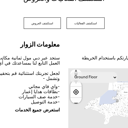
اﺳﺘﻜﺸﻒ اﻟﻔﻌﺎﻟﻴﺎﺕ
اﺳﺘﻜﺸﻒ اﻟﻌﺮﻭﺽ
ﻣﻌﻠﻮﻣﺎﺕ اﻟﺰﻭاﺭ
ﺎﺭﺗﻜﻢ ﺑﺎﺳﺘﺨﺪاﻡ اﻟﺨﺮﻳﻄﺔ
ﺳﺘﺠﺪ ﻋﺒﺮ ﺩﺑﻲ ﻣﻮﻝ ﺛﻤﺎﻧﻴﺔ ﻣﻜﺎﺗ
اﻟﻌﻤﻞ اﻟﺘﺎﺑﻊ ﻟﻨﺎ ﺑﻤﺴﺎﻋﺪﺗﻚ ﻓﻲ ﺃ
ﻟﺠﻌﻞ ﺗﺠﺮﺑﺘﻚ اﺳﺘﺜﻨﺎﺋﻴﺔ ﻗﻢ ﺑﺘﺤﻘ
ﻭﺗﺸﻤﻞ -
-ﻭاﻱ ﻓﺎﻱ ﻣﺠﺎﻧﻲ
-ﺑﻄﺎﻗﺎﺕ ﻫﺪاﻳﺎ ﺇﻋﻤﺎﺭ
-ﺧﺪﻣﺔ ﺻﻒ اﻟﺴﻴﺎﺭاﺕ
-ﺧﺪﻣﺔ اﻟﺘﻮﺻﻴﻞ
اﺳﺘﻌﺮﺽ ﺟﻤﻴﻊ اﻟﺨﺪﻣﺎﺕ