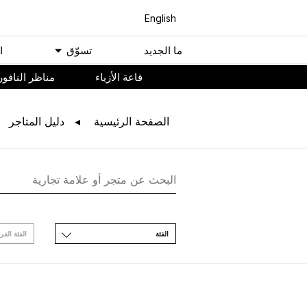
English
ﻣﺎ اﻟﺠﺪﻳﺪ
ﺗﺴﻮّﻕ
ا
ﻗﺎﻋﺔ اﻷﺯﻳﺎء
مناظر النافور
اﻟﺼﻔﺤﺔ اﻟﺮﺋﻴﺴﻴﺔ
ﺩﻟﻴﻞ اﻟﻤﺘﺎﺟﺮ
اﻟﻔﺌﺔ
اﻟﻔﺌﺔ اﻟﻔﺮ