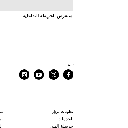
اﺳﺘﻌﺮﺽ اﻟﺨﺮﻳﻄﺔ اﻟﺘﻔﺎﻋﻠﻴﺔ
ﺗﺎﺑﻌﻨﺎ
ﻣﻌﻠﻮﻣﺎﺕ اﻟﺰﻭّاﺭ
ﻧﺒﺬ
اﻟﺨﺪﻣﺎﺕ
ﻧﺒ
ﺧﺮﻳﻄﺔ اﻟﻤﻮﻝ
ال