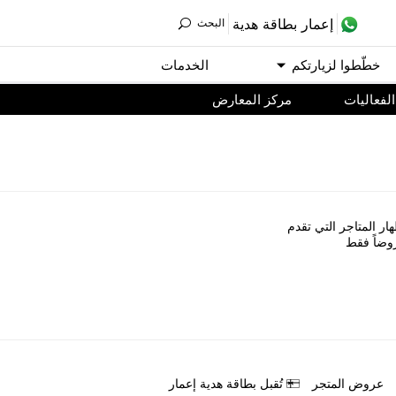
ﺇﻋﻤﺎﺭ ﺑﻄﺎﻗﺔ ﻫﺪﻳﺔ
اﻟﺒﺤﺚ
ﺧﻄّﻄﻮا ﻟﺰﻳﺎﺭﺗﻜﻢ
اﻟﺨﺪﻣﺎﺕ
اﻟﻔﻌﺎﻟﻴﺎﺕ
مركز المعارض
ﺎﺭ اﻟﻤﺘﺎﺟﺮ اﻟﺘﻲ ﺗﻘﺪﻡ
ﻭﺿﺎً ﻓﻘﻂ
ﻋﺮﻭﺽ اﻟﻤﺘﺠﺮ
ﺗُﻘﺒﻞ ﺑﻄﺎﻗﺔ ﻫﺪﻳﺔ ﺇﻋﻤﺎﺭ