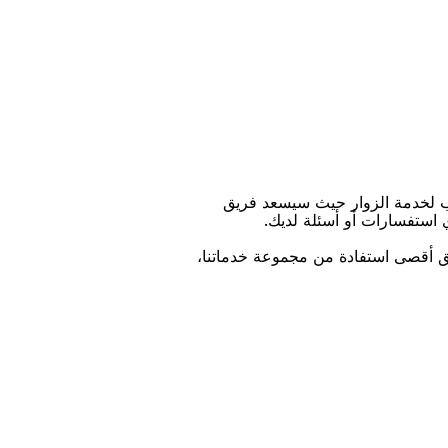
ﺐ ﻟﺨﺪﻣﺔ اﻟﺰﻭاﺭ ﺣﻴﺚ ﺳﻴﺴﻌﺪ ﻓﺮﻳﻖ
ﻱ اﺳﺘﻔﺴﺎﺭاﺕ ﺃﻭ ﺃﺳﺌﻠﺔ ﻟﺪﻳﻚ.
ﻴﻖ ﺃﻗﺼﻰ اﺳﺘﻔﺎﺩﺓ ﻣﻦ ﻣﺠﻤﻮﻋﺔ ﺧﺪﻣﺎﺗﻨﺎ،