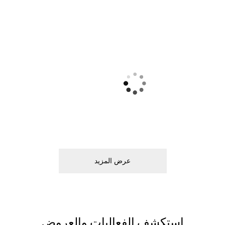
ﻋﺮﺽ اﻟﻤﺰﻳﺪ
اﺳﺘﻜﺸﻒ اﻟﻔﻌﺎﻟﻴﺎﺕ ﻭاﻟﻌﺮﻭﺽ