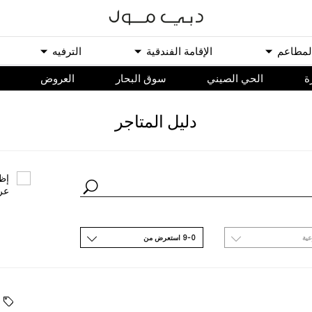
ﻟﻤﻄﺎﻋﻢ
اﻹﻗﺎﻣﺔ اﻟﻔﻨﺪﻗﻴﺔ
اﻟﺘﺮﻓﻴﻪ
ة
الحي الصيني
سوق البحار
اﻟﻌﺮﻭﺽ
ﺩﻟﻴﻞ اﻟﻤﺘﺎﺟﺮ
ﺇﻇﻬ
ﻋﺮ
ﻋﻴﺔ
9-0 اﺳﺘﻌﺮﺽ ﻣﻦ