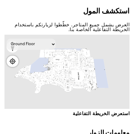
اﺳﺘﻜﺸﻒ اﻟﻤﻮﻝ
اﻟﻌﺮﺽ ﻳﺸﻤﻞ ﺟﻤﻴﻊ اﻟﻤﺘﺎﺟﺮ. ﺧﻄّﻄﻮا ﻟﺰﻳﺎﺭﺗﻜﻢ ﺑﺎﺳﺘﺨﺪاﻡ
اﻟﺨﺮﻳﻄﺔ اﻟﺘﻔﺎﻋﻠﻴﺔ اﻟﺨﺎﺻﺔ ﺑﻨﺎ.
اﺳﺘﻌﺮﺽ اﻟﺨﺮﻳﻄﺔ اﻟﺘﻔﺎﻋﻠﻴﺔ
ﻣﻌﻠﻮﻣﺎﺕ اﻟﺰﻭاﺭ