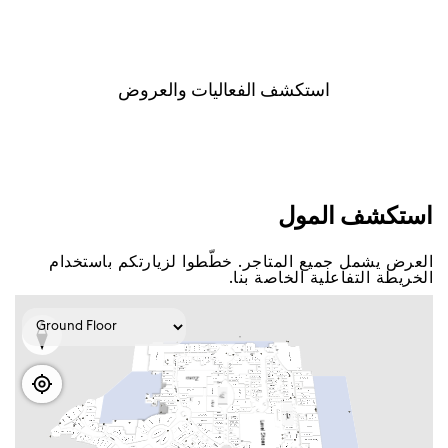
اﺳﺘﻜﺸﻒ اﻟﻔﻌﺎﻟﻴﺎﺕ ﻭاﻟﻌﺮﻭﺽ
اﺳﺘﻜﺸﻒ اﻟﻤﻮﻝ
اﻟﻌﺮﺽ ﻳﺸﻤﻞ ﺟﻤﻴﻊ اﻟﻤﺘﺎﺟﺮ. ﺧﻄّﻄﻮا ﻟﺰﻳﺎﺭﺗﻜﻢ ﺑﺎﺳﺘﺨﺪاﻡ
اﻟﺨﺮﻳﻄﺔ اﻟﺘﻔﺎﻋﻠﻴﺔ اﻟﺨﺎﺻﺔ ﺑﻨﺎ.