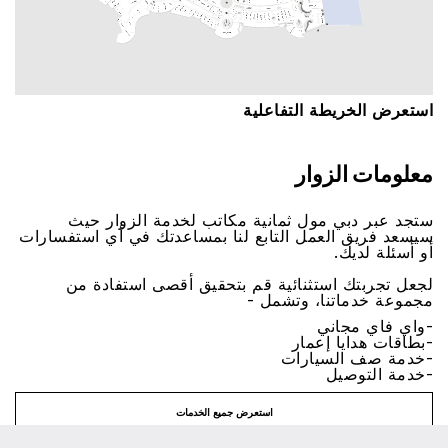
اﺳﺘﻌﺮﺽ اﻟﺨﺮﻳﻄﺔ اﻟﺘﻔﺎﻋﻠﻴﺔ
ﻣﻌﻠﻮﻣﺎﺕ اﻟﺰﻭاﺭ
ﺳﺘﺠﺪ ﻋﺒﺮ ﺩﺑﻲ ﻣﻮﻝ ﺛﻤﺎﻧﻴﺔ ﻣﻜﺎﺗﺐ ﻟﺨﺪﻣﺔ اﻟﺰﻭاﺭ ﺣﻴﺚ
ﺳﻴﺴﻌﺪ ﻓﺮﻳﻖ اﻟﻌﻤﻞ اﻟﺘﺎﺑﻊ ﻟﻨﺎ ﺑﻤﺴﺎﻋﺪﺗﻚ ﻓﻲ ﺃﻱ اﺳﺘﻔﺴﺎﺭاﺕ
ﺃﻭ ﺃﺳﺌﻠﺔ ﻟﺪﻳﻚ.
ﻟﺠﻌﻞ ﺗﺠﺮﺑﺘﻚ اﺳﺘﺜﻨﺎﺋﻴﺔ ﻗﻢ ﺑﺘﺤﻘﻴﻖ ﺃﻗﺼﻰ اﺳﺘﻔﺎﺩﺓ ﻣﻦ
ﻣﺠﻤﻮﻋﺔ ﺧﺪﻣﺎﺗﻨﺎ، ﻭﺗﺸﻤﻞ -
-ﻭاﻱ ﻓﺎﻱ ﻣﺠﺎﻧﻲ
-ﺑﻄﺎﻗﺎﺕ ﻫﺪاﻳﺎ ﺇﻋﻤﺎﺭ
-ﺧﺪﻣﺔ ﺻﻒ اﻟﺴﻴﺎﺭاﺕ
-ﺧﺪﻣﺔ اﻟﺘﻮﺻﻴﻞ
اﺳﺘﻌﺮﺽ ﺟﻤﻴﻊ اﻟﺨﺪﻣﺎﺕ