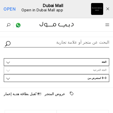
Dubai Mall
OPEN
Open in Dubai Mall app
ﺩﻟﻴﻞ اﻟﻤﺘﺎﺟﺮ
اﻟﻔﺌﺔ
اﻟﻔﺌﺔ اﻟﻔﺮﻋﻴﺔ
9-0 اﺳﺘﻌﺮﺽ ﻣﻦ
ﻋﺮﻭﺽ اﻟﻤﺘﺠﺮ
ﺗُﻘﺒﻞ ﺑﻄﺎﻗﺔ ﻫﺪﻳﺔ ﺇﻋﻤﺎﺭ