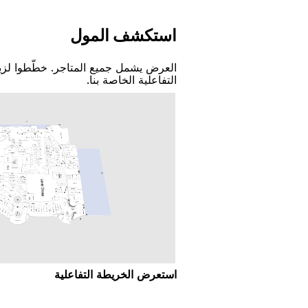
اﺳﺘﻜﺸﻒ اﻟﻤﻮﻝ
اﻟﻌﺮﺽ ﻳﺸﻤﻞ ﺟﻤﻴﻊ اﻟﻤﺘﺎﺟﺮ. ﺧﻄّﻄﻮا ﻟﺰﻳ
اﻟﺘﻔﺎﻋﻠﻴﺔ اﻟﺨﺎﺻﺔ ﺑﻨﺎ.
اﺳﺘﻌﺮﺽ اﻟﺨﺮﻳﻄﺔ اﻟﺘﻔﺎﻋﻠﻴﺔ