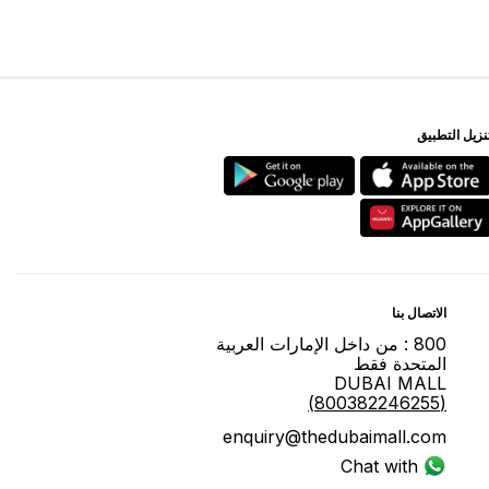
ﻨﺰﻳﻞ اﻟﺘﻄﺒﻴﻖ
اﻻﺗﺼﺎﻝ ﺑﻨﺎ
800 : ﻣﻦ ﺩاﺧﻞ اﻹﻣﺎﺭاﺕ اﻟﻌﺮﺑﻴﺔ
اﻟﻤﺘﺤﺪﺓ ﻓﻘﻂ
DUBAI MALL
(800382246255)
enquiry@thedubaimall.com
Chat with Us