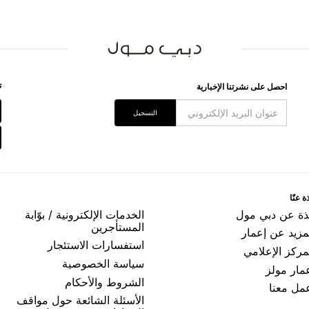
ﺗ
اﺣﺼﻞ ﻋﻠﻰ ﻧﺸﺮﺗﻨﺎ اﻹﺧﺒﺎﺭﻳﺔ
اﻟﺘﺴﺠﻴﻞ
ﺓ ﻋﻨّﺎ
ﺬﺓ ﻋﻦ ﺩﺑﻲ ﻣﻮﻝ
اﻟﺨﺪﻣﺎﺕ اﻹﻟﻜﺘﺮﻭﻧﻴﺔ / ﺑﻮّاﺑﺔ
اﻟﻤﺴﺘﺄﺟﺮﻳﻦ
مزيد عن إعمار
اﺳﺘﻔﺴﺎﺭاﺕ اﻻﺳﺘﺌﺠﺎﺭ
ﻤﺮﻛﺰ اﻹﻋﻼﻣﻲ
ﺳﻴﺎﺳﺔ اﻟﺨﺼﻮﺻﻴﺔ
ﻤﺎﺭ ﻣﻮﻟﺰ
اﻟﺸﺮﻭﻁ ﻭاﻷﺣﻜﺎﻡ
ﻤﻞ ﻣﻌﻨﺎ
الأسئلة الشائعة حول مواقف