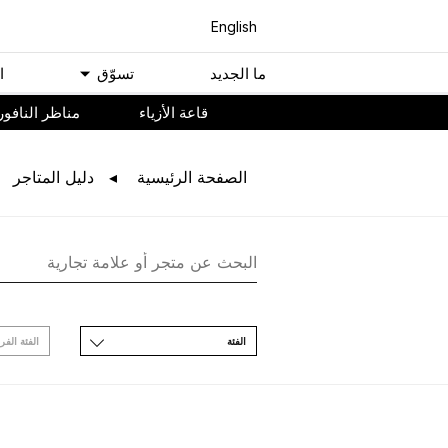
English
ﻣﺎ اﻟﺠﺪﻳﺪ
ﺗﺴﻮّﻕ
ا
ﻗﺎﻋﺔ اﻷﺯﻳﺎء
مناظر النافور
اﻟﺼﻔﺤﺔ اﻟﺮﺋﻴﺴﻴﺔ
ﺩﻟﻴﻞ اﻟﻤﺘﺎﺟﺮ
اﻟﻔﺌﺔ
اﻟﻔﺌﺔ اﻟﻔﺮ