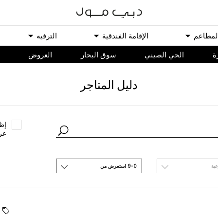
ﻟﻤﻄﺎﻋﻢ
اﻹﻗﺎﻣﺔ اﻟﻔﻨﺪﻗﻴﺔ
اﻟﺘﺮﻓﻴﻪ
ة
الحي الصيني
سوق البحار
اﻟﻌﺮﻭﺽ
ﺩﻟﻴﻞ اﻟﻤﺘﺎﺟﺮ
ﺇﻇﻬ
ﻋﺮ
ﻋﻴﺔ
9-0 اﺳﺘﻌﺮﺽ ﻣﻦ