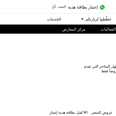
ﺇﻋﻤﺎﺭ ﺑﻄﺎﻗﺔ ﻫﺪﻳﺔ
اﻟﺒﺤﺚ
ﺧﻄّﻄﻮا ﻟﺰﻳﺎﺭﺗﻜﻢ
اﻟﺨﺪﻣﺎﺕ
اﻟﻔﻌﺎﻟﻴﺎﺕ
مركز المعارض
ﺎﺭ اﻟﻤﺘﺎﺟﺮ اﻟﺘﻲ ﺗﻘﺪﻡ
ﻭﺿﺎً ﻓﻘﻂ
ﻋﺮﻭﺽ اﻟﻤﺘﺠﺮ
ﺗُﻘﺒﻞ ﺑﻄﺎﻗﺔ ﻫﺪﻳﺔ ﺇﻋﻤﺎﺭ