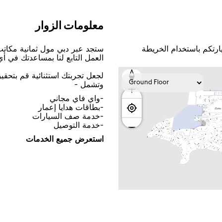
ﻣﻌﻠﻮﻣﺎﺕ اﻟﺰﻭاﺭ
ﺎﺭﺗﻜﻢ ﺑﺎﺳﺘﺨﺪاﻡ اﻟﺨﺮﻳﻄﺔ
ﺳﺘﺠﺪ ﻋﺒﺮ ﺩﺑﻲ ﻣﻮﻝ ﺛﻤﺎﻧﻴﺔ ﻣﻜﺎﺗ
اﻟﻌﻤﻞ اﻟﺘﺎﺑﻊ ﻟﻨﺎ ﺑﻤﺴﺎﻋﺪﺗﻚ ﻓﻲ ﺃ
ﻟﺠﻌﻞ ﺗﺠﺮﺑﺘﻚ اﺳﺘﺜﻨﺎﺋﻴﺔ ﻗﻢ ﺑﺘﺤﻘ
ﻭﺗﺸﻤﻞ -
-ﻭاﻱ ﻓﺎﻱ ﻣﺠﺎﻧﻲ
-ﺑﻄﺎﻗﺎﺕ ﻫﺪاﻳﺎ ﺇﻋﻤﺎﺭ
-ﺧﺪﻣﺔ ﺻﻒ اﻟﺴﻴﺎﺭاﺕ
-ﺧﺪﻣﺔ اﻟﺘﻮﺻﻴﻞ
اﺳﺘﻌﺮﺽ ﺟﻤﻴﻊ اﻟﺨﺪﻣﺎﺕ