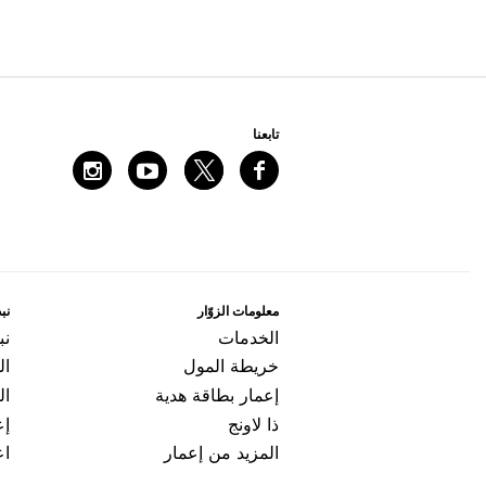
ﺗﺎﺑﻌﻨﺎ
ﻣﻌﻠﻮﻣﺎﺕ اﻟﺰﻭّاﺭ
ﻧﺒﺬ
اﻟﺨﺪﻣﺎﺕ
ﻧﺒ
ﺧﺮﻳﻄﺔ اﻟﻤﻮﻝ
ال
ﺇﻋﻤﺎﺭ ﺑﻄﺎﻗﺔ ﻫﺪﻳﺔ
اﻟ
ﺫا ﻻﻭﻧﺞ
ﺇﻋ
المزيد من إعمار
اﻋ