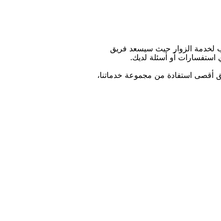
ﺐ ﻟﺨﺪﻣﺔ اﻟﺰﻭاﺭ ﺣﻴﺚ ﺳﻴﺴﻌﺪ ﻓﺮﻳﻖ
ﻱ اﺳﺘﻔﺴﺎﺭاﺕ ﺃﻭ ﺃﺳﺌﻠﺔ ﻟﺪﻳﻚ.
ﻴﻖ ﺃﻗﺼﻰ اﺳﺘﻔﺎﺩﺓ ﻣﻦ ﻣﺠﻤﻮﻋﺔ ﺧﺪﻣﺎﺗﻨﺎ،