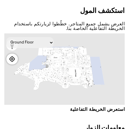
اﺳﺘﻜﺸﻒ اﻟﻤﻮﻝ
اﻟﻌﺮﺽ ﻳﺸﻤﻞ ﺟﻤﻴﻊ اﻟﻤﺘﺎﺟﺮ. ﺧﻄّﻄﻮا ﻟﺰﻳﺎﺭﺗﻜﻢ ﺑﺎﺳﺘﺨﺪاﻡ
اﻟﺨﺮﻳﻄﺔ اﻟﺘﻔﺎﻋﻠﻴﺔ اﻟﺨﺎﺻﺔ ﺑﻨﺎ.
اﺳﺘﻌﺮﺽ اﻟﺨﺮﻳﻄﺔ اﻟﺘﻔﺎﻋﻠﻴﺔ
ﻣﻌﻠﻮﻣﺎﺕ اﻟﺰﻭاﺭ