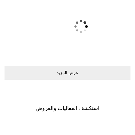
ﻋﺮﺽ اﻟﻤﺰﻳﺪ
اﺳﺘﻜﺸﻒ اﻟﻔﻌﺎﻟﻴﺎﺕ ﻭاﻟﻌﺮﻭﺽ