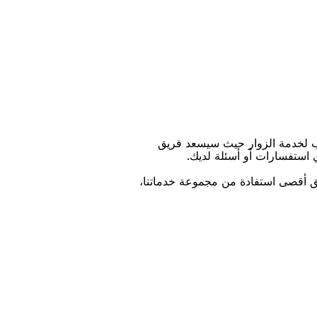
ﺐ ﻟﺨﺪﻣﺔ اﻟﺰﻭاﺭ ﺣﻴﺚ ﺳﻴﺴﻌﺪ ﻓﺮﻳﻖ
ﻱ اﺳﺘﻔﺴﺎﺭاﺕ ﺃﻭ ﺃﺳﺌﻠﺔ ﻟﺪﻳﻚ.
ﻴﻖ ﺃﻗﺼﻰ اﺳﺘﻔﺎﺩﺓ ﻣﻦ ﻣﺠﻤﻮﻋﺔ ﺧﺪﻣﺎﺗﻨﺎ،