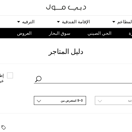
ﻟﻤﻄﺎﻋﻢ
اﻹﻗﺎﻣﺔ اﻟﻔﻨﺪﻗﻴﺔ
اﻟﺘﺮﻓﻴﻪ
ة
الحي الصيني
سوق البحار
اﻟﻌﺮﻭﺽ
ﺩﻟﻴﻞ اﻟﻤﺘﺎﺟﺮ
ﺇﻇﻬ
ﻋﺮ
ﻋﻴﺔ
9-0 اﺳﺘﻌﺮﺽ ﻣﻦ