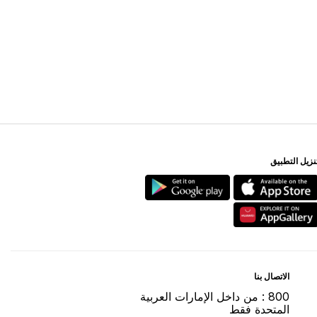
ﻨﺰﻳﻞ اﻟﺘﻄﺒﻴﻖ
اﻻﺗﺼﺎﻝ ﺑﻨﺎ
800 : ﻣﻦ ﺩاﺧﻞ اﻹﻣﺎﺭاﺕ اﻟﻌﺮﺑﻴﺔ
اﻟﻤﺘﺤﺪﺓ ﻓﻘﻂ