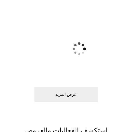
ﻋﺮﺽ اﻟﻤﺰﻳﺪ
اﺳﺘﻜﺸﻒ اﻟﻔﻌﺎﻟﻴﺎﺕ ﻭاﻟﻌﺮﻭﺽ