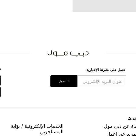
ﺗ
اﺣﺼﻞ ﻋﻠﻰ ﻧﺸﺮﺗﻨﺎ اﻹﺧﺒﺎﺭﻳﺔ
اﻟﺘﺴﺠﻴﻞ
ﺓ ﻋﻨّﺎ
ﺬﺓ ﻋﻦ ﺩﺑﻲ ﻣﻮﻝ
اﻟﺨﺪﻣﺎﺕ اﻹﻟﻜﺘﺮﻭﻧﻴﺔ / ﺑﻮّاﺑﺔ
اﻟﻤﺴﺘﺄﺟﺮﻳﻦ
مزيد عن إعمار