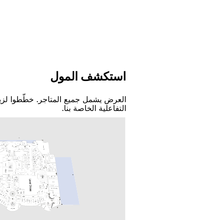
اﺳﺘﻜﺸﻒ اﻟﻤﻮﻝ
اﻟﻌﺮﺽ ﻳﺸﻤﻞ ﺟﻤﻴﻊ اﻟﻤﺘﺎﺟﺮ. ﺧﻄّﻄﻮا ﻟﺰﻳ
اﻟﺘﻔﺎﻋﻠﻴﺔ اﻟﺨﺎﺻﺔ ﺑﻨﺎ.