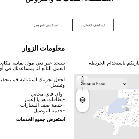
اﺳﺘﻜﺸﻒ اﻟﻔﻌﺎﻟﻴﺎﺕ
اﺳﺘﻜﺸﻒ اﻟﻌﺮﻭﺽ
ﻣﻌﻠﻮﻣﺎﺕ اﻟﺰﻭاﺭ
ﺎﺭﺗﻜﻢ ﺑﺎﺳﺘﺨﺪاﻡ اﻟﺨﺮﻳﻄﺔ
ﺳﺘﺠﺪ ﻋﺒﺮ ﺩﺑﻲ ﻣﻮﻝ ﺛﻤﺎﻧﻴﺔ ﻣﻜﺎﺗ
اﻟﻌﻤﻞ اﻟﺘﺎﺑﻊ ﻟﻨﺎ ﺑﻤﺴﺎﻋﺪﺗﻚ ﻓﻲ ﺃ
ﻟﺠﻌﻞ ﺗﺠﺮﺑﺘﻚ اﺳﺘﺜﻨﺎﺋﻴﺔ ﻗﻢ ﺑﺘﺤﻘ
ﻭﺗﺸﻤﻞ -
-ﻭاﻱ ﻓﺎﻱ ﻣﺠﺎﻧﻲ
-ﺑﻄﺎﻗﺎﺕ ﻫﺪاﻳﺎ ﺇﻋﻤﺎﺭ
-ﺧﺪﻣﺔ ﺻﻒ اﻟﺴﻴﺎﺭاﺕ
-ﺧﺪﻣﺔ اﻟﺘﻮﺻﻴﻞ
اﺳﺘﻌﺮﺽ ﺟﻤﻴﻊ اﻟﺨﺪﻣﺎﺕ