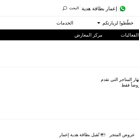
ﺇﻋﻤﺎﺭ ﺑﻄﺎﻗﺔ ﻫﺪﻳﺔ
اﻟﺒﺤﺚ
ﺧﻄّﻄﻮا ﻟﺰﻳﺎﺭﺗﻜﻢ
اﻟﺨﺪﻣﺎﺕ
اﻟﻔﻌﺎﻟﻴﺎﺕ
مركز المعارض
ﺎﺭ اﻟﻤﺘﺎﺟﺮ اﻟﺘﻲ ﺗﻘﺪﻡ
ﻭﺿﺎً ﻓﻘﻂ
ﻋﺮﻭﺽ اﻟﻤﺘﺠﺮ
ﺗُﻘﺒﻞ ﺑﻄﺎﻗﺔ ﻫﺪﻳﺔ ﺇﻋﻤﺎﺭ