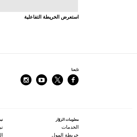
اﺳﺘﻌﺮﺽ اﻟﺨﺮﻳﻄﺔ اﻟﺘﻔﺎﻋﻠﻴﺔ
ﺗﺎﺑﻌﻨﺎ
ﻣﻌﻠﻮﻣﺎﺕ اﻟﺰﻭّاﺭ
ﻧﺒﺬ
اﻟﺨﺪﻣﺎﺕ
ﻧﺒ
ﺧﺮﻳﻄﺔ اﻟﻤﻮﻝ
ال