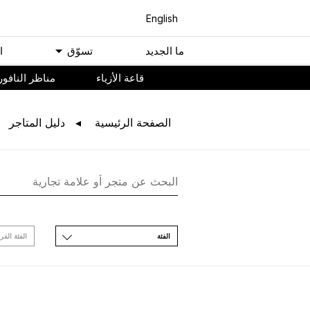
English
ﻣﺎ اﻟﺠﺪﻳﺪ
ﺗﺴﻮّﻕ
ا
ﻗﺎﻋﺔ اﻷﺯﻳﺎء
مناظر النافور
اﻟﺼﻔﺤﺔ اﻟﺮﺋﻴﺴﻴﺔ
ﺩﻟﻴﻞ اﻟﻤﺘﺎﺟﺮ
اﻟﻔﺌﺔ
اﻟﻔﺌﺔ اﻟﻔﺮ