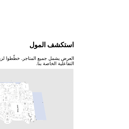
اﺳﺘﻜﺸﻒ اﻟﻤﻮﻝ
اﻟﻌﺮﺽ ﻳﺸﻤﻞ ﺟﻤﻴﻊ اﻟﻤﺘﺎﺟﺮ. ﺧﻄّﻄﻮا ﻟﺰﻳ
اﻟﺘﻔﺎﻋﻠﻴﺔ اﻟﺨﺎﺻﺔ ﺑﻨﺎ.