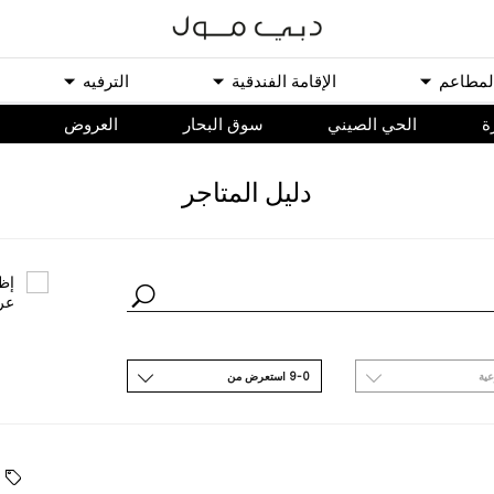
ﻟﻤﻄﺎﻋﻢ
اﻹﻗﺎﻣﺔ اﻟﻔﻨﺪﻗﻴﺔ
اﻟﺘﺮﻓﻴﻪ
ة
الحي الصيني
سوق البحار
اﻟﻌﺮﻭﺽ
ﺩﻟﻴﻞ اﻟﻤﺘﺎﺟﺮ
ﺇﻇﻬ
ﻋﺮ
ﻋﻴﺔ
9-0 اﺳﺘﻌﺮﺽ ﻣﻦ