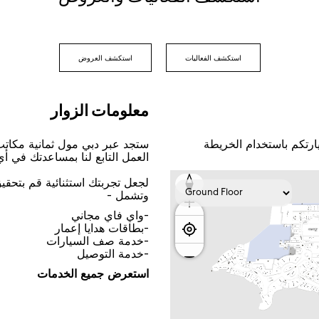
اﺳﺘﻜﺸﻒ اﻟﻔﻌﺎﻟﻴﺎﺕ
اﺳﺘﻜﺸﻒ اﻟﻌﺮﻭﺽ
ﻣﻌﻠﻮﻣﺎﺕ اﻟﺰﻭاﺭ
ﺎﺭﺗﻜﻢ ﺑﺎﺳﺘﺨﺪاﻡ اﻟﺨﺮﻳﻄﺔ
ﺳﺘﺠﺪ ﻋﺒﺮ ﺩﺑﻲ ﻣﻮﻝ ﺛﻤﺎﻧﻴﺔ ﻣﻜﺎﺗ
اﻟﻌﻤﻞ اﻟﺘﺎﺑﻊ ﻟﻨﺎ ﺑﻤﺴﺎﻋﺪﺗﻚ ﻓﻲ ﺃ
ﻟﺠﻌﻞ ﺗﺠﺮﺑﺘﻚ اﺳﺘﺜﻨﺎﺋﻴﺔ ﻗﻢ ﺑﺘﺤﻘ
ﻭﺗﺸﻤﻞ -
-ﻭاﻱ ﻓﺎﻱ ﻣﺠﺎﻧﻲ
-ﺑﻄﺎﻗﺎﺕ ﻫﺪاﻳﺎ ﺇﻋﻤﺎﺭ
-ﺧﺪﻣﺔ ﺻﻒ اﻟﺴﻴﺎﺭاﺕ
-ﺧﺪﻣﺔ اﻟﺘﻮﺻﻴﻞ
اﺳﺘﻌﺮﺽ ﺟﻤﻴﻊ اﻟﺨﺪﻣﺎﺕ