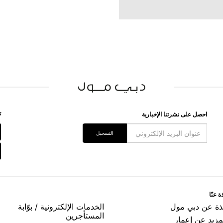
ﺗ
اﺣﺼﻞ ﻋﻠﻰ ﻧﺸﺮﺗﻨﺎ اﻹﺧﺒﺎﺭﻳﺔ
اﻟﺘﺴﺠﻴﻞ
ﺓ ﻋﻨّﺎ
ﺬﺓ ﻋﻦ ﺩﺑﻲ ﻣﻮﻝ
اﻟﺨﺪﻣﺎﺕ اﻹﻟﻜﺘﺮﻭﻧﻴﺔ / ﺑﻮّاﺑﺔ
اﻟﻤﺴﺘﺄﺟﺮﻳﻦ
مزيد عن إعمار