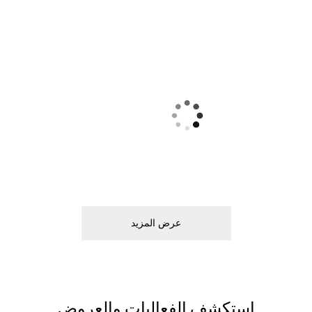
ﻋﺮﺽ اﻟﻤﺰﻳﺪ
اﺳﺘﻜﺸﻒ اﻟﻔﻌﺎﻟﻴﺎﺕ ﻭاﻟﻌﺮﻭﺽ