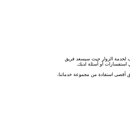
ﺐ ﻟﺨﺪﻣﺔ اﻟﺰﻭاﺭ ﺣﻴﺚ ﺳﻴﺴﻌﺪ ﻓﺮﻳﻖ
ﻱ اﺳﺘﻔﺴﺎﺭاﺕ ﺃﻭ ﺃﺳﺌﻠﺔ ﻟﺪﻳﻚ.
ﻴﻖ ﺃﻗﺼﻰ اﺳﺘﻔﺎﺩﺓ ﻣﻦ ﻣﺠﻤﻮﻋﺔ ﺧﺪﻣﺎﺗﻨﺎ،