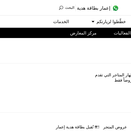
ﺇﻋﻤﺎﺭ ﺑﻄﺎﻗﺔ ﻫﺪﻳﺔ
اﻟﺒﺤﺚ
ﺧﻄّﻄﻮا ﻟﺰﻳﺎﺭﺗﻜﻢ
اﻟﺨﺪﻣﺎﺕ
اﻟﻔﻌﺎﻟﻴﺎﺕ
مركز المعارض
ﺎﺭ اﻟﻤﺘﺎﺟﺮ اﻟﺘﻲ ﺗﻘﺪﻡ
ﻭﺿﺎً ﻓﻘﻂ
ﻋﺮﻭﺽ اﻟﻤﺘﺠﺮ
ﺗُﻘﺒﻞ ﺑﻄﺎﻗﺔ ﻫﺪﻳﺔ ﺇﻋﻤﺎﺭ