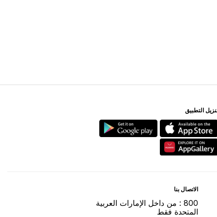
ﻨﺰﻳﻞ اﻟﺘﻄﺒﻴﻖ
اﻻﺗﺼﺎﻝ ﺑﻨﺎ
800 : ﻣﻦ ﺩاﺧﻞ اﻹﻣﺎﺭاﺕ اﻟﻌﺮﺑﻴﺔ
اﻟﻤﺘﺤﺪﺓ ﻓﻘﻂ