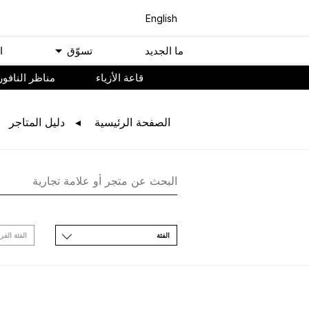
English
ﻣﺎ اﻟﺠﺪﻳﺪ
ﺗﺴﻮّﻕ
ا
ﻗﺎﻋﺔ اﻷﺯﻳﺎء
مناظر النافور
اﻟﺼﻔﺤﺔ اﻟﺮﺋﻴﺴﻴﺔ
ﺩﻟﻴﻞ اﻟﻤﺘﺎﺟﺮ
اﻟﻔﺌﺔ
اﻟﻔﺌﺔ اﻟﻔﺮ