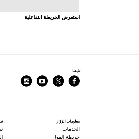
اﺳﺘﻌﺮﺽ اﻟﺨﺮﻳﻄﺔ اﻟﺘﻔﺎﻋﻠﻴﺔ
ﺗﺎﺑﻌﻨﺎ
ﻣﻌﻠﻮﻣﺎﺕ اﻟﺰﻭّاﺭ
ﻧﺒﺬ
اﻟﺨﺪﻣﺎﺕ
ﻧﺒ
ﺧﺮﻳﻄﺔ اﻟﻤﻮﻝ
ال