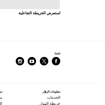
اﺳﺘﻌﺮﺽ اﻟﺨﺮﻳﻄﺔ اﻟﺘﻔﺎﻋﻠﻴﺔ
ﺗﺎﺑﻌﻨﺎ
ﻣﻌﻠﻮﻣﺎﺕ اﻟﺰﻭّاﺭ
ﻧﺒﺬ
اﻟﺨﺪﻣﺎﺕ
ﻧﺒ
ﺧﺮﻳﻄﺔ اﻟﻤﻮﻝ
ال