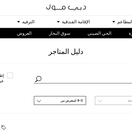
ﻟﻤﻄﺎﻋﻢ
اﻹﻗﺎﻣﺔ اﻟﻔﻨﺪﻗﻴﺔ
اﻟﺘﺮﻓﻴﻪ
ة
الحي الصيني
سوق البحار
اﻟﻌﺮﻭﺽ
ﺩﻟﻴﻞ اﻟﻤﺘﺎﺟﺮ
ﺇﻇﻬ
ﻋﺮ
ﻋﻴﺔ
9-0 اﺳﺘﻌﺮﺽ ﻣﻦ