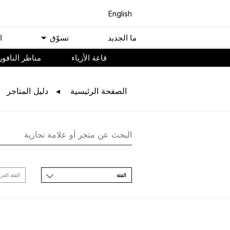
English
ﻣﺎ اﻟﺠﺪﻳﺪ
ﺗﺴﻮّﻕ
ا
ﻗﺎﻋﺔ اﻷﺯﻳﺎء
مناظر النافور
اﻟﺼﻔﺤﺔ اﻟﺮﺋﻴﺴﻴﺔ
ﺩﻟﻴﻞ اﻟﻤﺘﺎﺟﺮ
اﻟﻔﺌﺔ
اﻟﻔﺌﺔ اﻟﻔﺮ