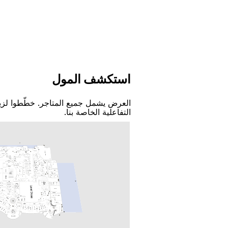
اﺳﺘﻜﺸﻒ اﻟﻤﻮﻝ
اﻟﻌﺮﺽ ﻳﺸﻤﻞ ﺟﻤﻴﻊ اﻟﻤﺘﺎﺟﺮ. ﺧﻄّﻄﻮا ﻟﺰﻳ
اﻟﺘﻔﺎﻋﻠﻴﺔ اﻟﺨﺎﺻﺔ ﺑﻨﺎ.