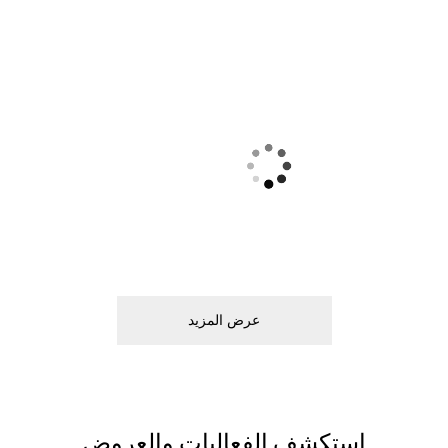
ﻋﺮﺽ اﻟﻤﺰﻳﺪ
اﺳﺘﻜﺸﻒ اﻟﻔﻌﺎﻟﻴﺎﺕ ﻭاﻟﻌﺮﻭﺽ