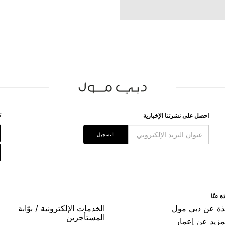
ﺗ
اﺣﺼﻞ ﻋﻠﻰ ﻧﺸﺮﺗﻨﺎ اﻹﺧﺒﺎﺭﻳﺔ
اﻟﺘﺴﺠﻴﻞ
ﺓ ﻋﻨّﺎ
ﺬﺓ ﻋﻦ ﺩﺑﻲ ﻣﻮﻝ
اﻟﺨﺪﻣﺎﺕ اﻹﻟﻜﺘﺮﻭﻧﻴﺔ / ﺑﻮّاﺑﺔ
اﻟﻤﺴﺘﺄﺟﺮﻳﻦ
مزيد عن إعمار