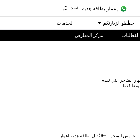
ﺇﻋﻤﺎﺭ ﺑﻄﺎﻗﺔ ﻫﺪﻳﺔ
اﻟﺒﺤﺚ
ﺧﻄّﻄﻮا ﻟﺰﻳﺎﺭﺗﻜﻢ
اﻟﺨﺪﻣﺎﺕ
اﻟﻔﻌﺎﻟﻴﺎﺕ
مركز المعارض
ﺎﺭ اﻟﻤﺘﺎﺟﺮ اﻟﺘﻲ ﺗﻘﺪﻡ
ﻭﺿﺎً ﻓﻘﻂ
ﻋﺮﻭﺽ اﻟﻤﺘﺠﺮ
ﺗُﻘﺒﻞ ﺑﻄﺎﻗﺔ ﻫﺪﻳﺔ ﺇﻋﻤﺎﺭ