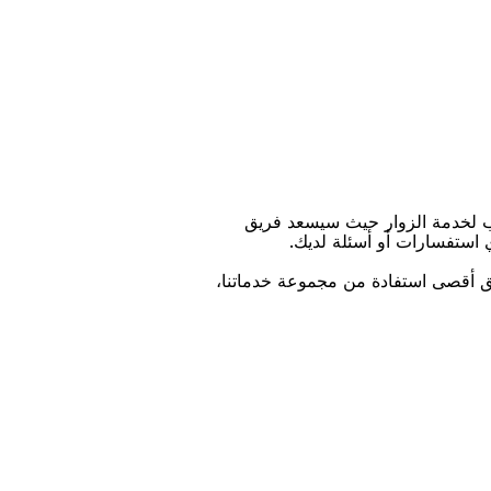
ﺐ ﻟﺨﺪﻣﺔ اﻟﺰﻭاﺭ ﺣﻴﺚ ﺳﻴﺴﻌﺪ ﻓﺮﻳﻖ
ﻱ اﺳﺘﻔﺴﺎﺭاﺕ ﺃﻭ ﺃﺳﺌﻠﺔ ﻟﺪﻳﻚ.
ﻴﻖ ﺃﻗﺼﻰ اﺳﺘﻔﺎﺩﺓ ﻣﻦ ﻣﺠﻤﻮﻋﺔ ﺧﺪﻣﺎﺗﻨﺎ،