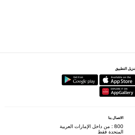
ﻨﺰﻳﻞ اﻟﺘﻄﺒﻴﻖ
اﻻﺗﺼﺎﻝ ﺑﻨﺎ
800 : ﻣﻦ ﺩاﺧﻞ اﻹﻣﺎﺭاﺕ اﻟﻌﺮﺑﻴﺔ
اﻟﻤﺘﺤﺪﺓ ﻓﻘﻂ