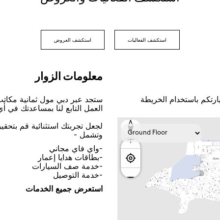
اﺳﺘﻜﺸﻒ اﻟﻔﻌﺎﻟﻴﺎﺕ
اﺳﺘﻜﺸﻒ اﻟﻌﺮﻭﺽ
ﻣﻌﻠﻮﻣﺎﺕ اﻟﺰﻭاﺭ
ﺎﺭﺗﻜﻢ ﺑﺎﺳﺘﺨﺪاﻡ اﻟﺨﺮﻳﻄﺔ
ﺳﺘﺠﺪ ﻋﺒﺮ ﺩﺑﻲ ﻣﻮﻝ ﺛﻤﺎﻧﻴﺔ ﻣﻜﺎﺗ
اﻟﻌﻤﻞ اﻟﺘﺎﺑﻊ ﻟﻨﺎ ﺑﻤﺴﺎﻋﺪﺗﻚ ﻓﻲ ﺃ
ﻟﺠﻌﻞ ﺗﺠﺮﺑﺘﻚ اﺳﺘﺜﻨﺎﺋﻴﺔ ﻗﻢ ﺑﺘﺤﻘ
ﻭﺗﺸﻤﻞ -
-ﻭاﻱ ﻓﺎﻱ ﻣﺠﺎﻧﻲ
-ﺑﻄﺎﻗﺎﺕ ﻫﺪاﻳﺎ ﺇﻋﻤﺎﺭ
-ﺧﺪﻣﺔ ﺻﻒ اﻟﺴﻴﺎﺭاﺕ
-ﺧﺪﻣﺔ اﻟﺘﻮﺻﻴﻞ
اﺳﺘﻌﺮﺽ ﺟﻤﻴﻊ اﻟﺨﺪﻣﺎﺕ