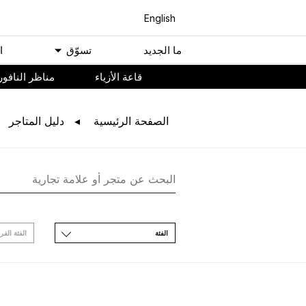
English
ﻣﺎ اﻟﺠﺪﻳﺪ
ﺗﺴﻮّﻕ
ا
ﻗﺎﻋﺔ اﻷﺯﻳﺎء
مناظر النافور
اﻟﺼﻔﺤﺔ اﻟﺮﺋﻴﺴﻴﺔ
ﺩﻟﻴﻞ اﻟﻤﺘﺎﺟﺮ
اﻟﻔﺌﺔ
اﻟﻔﺌﺔ اﻟﻔﺮ