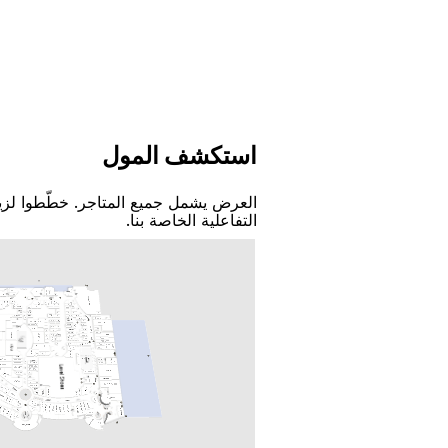
اﺳﺘﻜﺸﻒ اﻟﻤﻮﻝ
اﻟﻌﺮﺽ ﻳﺸﻤﻞ ﺟﻤﻴﻊ اﻟﻤﺘﺎﺟﺮ. ﺧﻄّﻄﻮا ﻟﺰﻳ
اﻟﺘﻔﺎﻋﻠﻴﺔ اﻟﺨﺎﺻﺔ ﺑﻨﺎ.