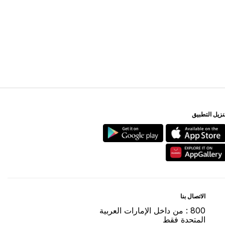
ﻨﺰﻳﻞ اﻟﺘﻄﺒﻴﻖ
اﻻﺗﺼﺎﻝ ﺑﻨﺎ
800 : ﻣﻦ ﺩاﺧﻞ اﻹﻣﺎﺭاﺕ اﻟﻌﺮﺑﻴﺔ
اﻟﻤﺘﺤﺪﺓ ﻓﻘﻂ