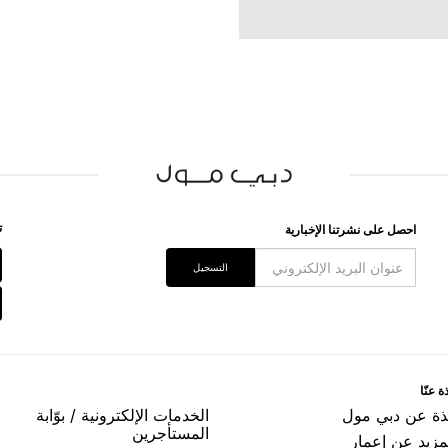
ﺗ
اﺣﺼﻞ ﻋﻠﻰ ﻧﺸﺮﺗﻨﺎ اﻹﺧﺒﺎﺭﻳﺔ
اﻟﺘﺴﺠﻴﻞ
ﺓ ﻋﻨّﺎ
ﺬﺓ ﻋﻦ ﺩﺑﻲ ﻣﻮﻝ
اﻟﺨﺪﻣﺎﺕ اﻹﻟﻜﺘﺮﻭﻧﻴﺔ / ﺑﻮّاﺑﺔ
اﻟﻤﺴﺘﺄﺟﺮﻳﻦ
مزيد عن إعمار