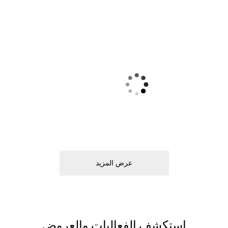
ﻋﺮﺽ اﻟﻤﺰﻳﺪ
اﺳﺘﻜﺸﻒ اﻟﻔﻌﺎﻟﻴﺎﺕ ﻭاﻟﻌﺮﻭﺽ