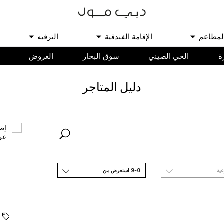
ﻟﻤﻄﺎﻋﻢ
اﻹﻗﺎﻣﺔ اﻟﻔﻨﺪﻗﻴﺔ
اﻟﺘﺮﻓﻴﻪ
ة
الحي الصيني
سوق البحار
اﻟﻌﺮﻭﺽ
ﺩﻟﻴﻞ اﻟﻤﺘﺎﺟﺮ
ﺇﻇﻬ
ﻋﺮ
ﻋﻴﺔ
9-0 اﺳﺘﻌﺮﺽ ﻣﻦ