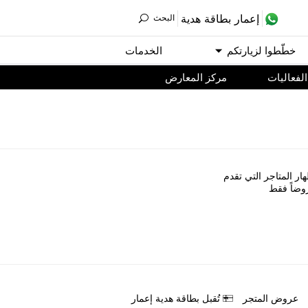
ﺇﻋﻤﺎﺭ ﺑﻄﺎﻗﺔ ﻫﺪﻳﺔ
اﻟﺒﺤﺚ
ﺧﻄّﻄﻮا ﻟﺰﻳﺎﺭﺗﻜﻢ
اﻟﺨﺪﻣﺎﺕ
اﻟﻔﻌﺎﻟﻴﺎﺕ
مركز المعارض
ﺎﺭ اﻟﻤﺘﺎﺟﺮ اﻟﺘﻲ ﺗﻘﺪﻡ
ﻭﺿﺎً ﻓﻘﻂ
ﻋﺮﻭﺽ اﻟﻤﺘﺠﺮ
ﺗُﻘﺒﻞ ﺑﻄﺎﻗﺔ ﻫﺪﻳﺔ ﺇﻋﻤﺎﺭ