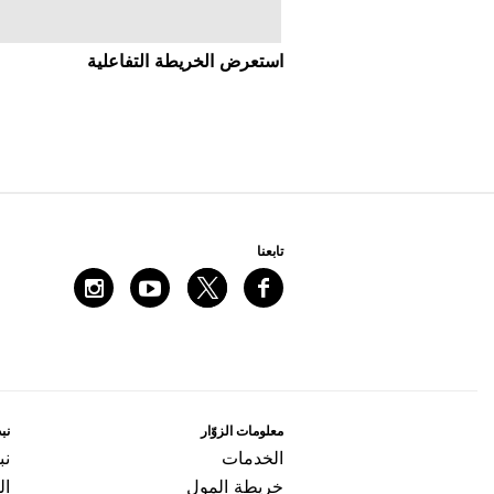
اﺳﺘﻌﺮﺽ اﻟﺨﺮﻳﻄﺔ اﻟﺘﻔﺎﻋﻠﻴﺔ
ﺗﺎﺑﻌﻨﺎ
ﻣﻌﻠﻮﻣﺎﺕ اﻟﺰﻭّاﺭ
ﻧﺒﺬ
اﻟﺨﺪﻣﺎﺕ
ﻧﺒ
ﺧﺮﻳﻄﺔ اﻟﻤﻮﻝ
ال