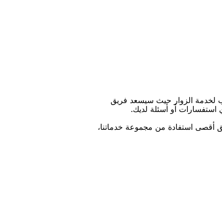
ﺐ ﻟﺨﺪﻣﺔ اﻟﺰﻭاﺭ ﺣﻴﺚ ﺳﻴﺴﻌﺪ ﻓﺮﻳﻖ
ﻱ اﺳﺘﻔﺴﺎﺭاﺕ ﺃﻭ ﺃﺳﺌﻠﺔ ﻟﺪﻳﻚ.
ﻴﻖ ﺃﻗﺼﻰ اﺳﺘﻔﺎﺩﺓ ﻣﻦ ﻣﺠﻤﻮﻋﺔ ﺧﺪﻣﺎﺗﻨﺎ،