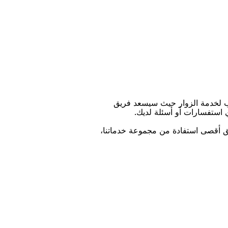
ﺐ ﻟﺨﺪﻣﺔ اﻟﺰﻭاﺭ ﺣﻴﺚ ﺳﻴﺴﻌﺪ ﻓﺮﻳﻖ
ﻱ اﺳﺘﻔﺴﺎﺭاﺕ ﺃﻭ ﺃﺳﺌﻠﺔ ﻟﺪﻳﻚ.
ﻴﻖ ﺃﻗﺼﻰ اﺳﺘﻔﺎﺩﺓ ﻣﻦ ﻣﺠﻤﻮﻋﺔ ﺧﺪﻣﺎﺗﻨﺎ،