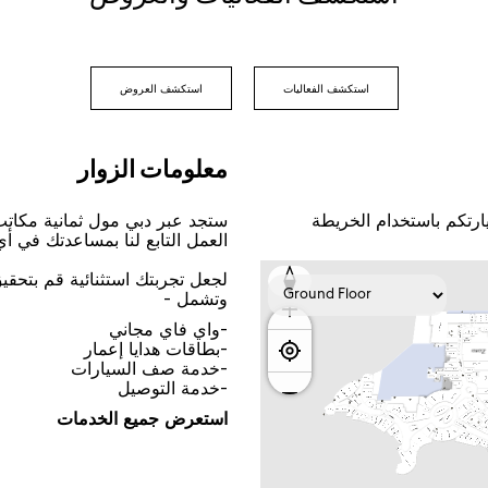
اﺳﺘﻜﺸﻒ اﻟﻔﻌﺎﻟﻴﺎﺕ
اﺳﺘﻜﺸﻒ اﻟﻌﺮﻭﺽ
ﻣﻌﻠﻮﻣﺎﺕ اﻟﺰﻭاﺭ
ﺎﺭﺗﻜﻢ ﺑﺎﺳﺘﺨﺪاﻡ اﻟﺨﺮﻳﻄﺔ
ﺳﺘﺠﺪ ﻋﺒﺮ ﺩﺑﻲ ﻣﻮﻝ ﺛﻤﺎﻧﻴﺔ ﻣﻜﺎﺗ
اﻟﻌﻤﻞ اﻟﺘﺎﺑﻊ ﻟﻨﺎ ﺑﻤﺴﺎﻋﺪﺗﻚ ﻓﻲ ﺃ
ﻟﺠﻌﻞ ﺗﺠﺮﺑﺘﻚ اﺳﺘﺜﻨﺎﺋﻴﺔ ﻗﻢ ﺑﺘﺤﻘ
ﻭﺗﺸﻤﻞ -
-ﻭاﻱ ﻓﺎﻱ ﻣﺠﺎﻧﻲ
-ﺑﻄﺎﻗﺎﺕ ﻫﺪاﻳﺎ ﺇﻋﻤﺎﺭ
-ﺧﺪﻣﺔ ﺻﻒ اﻟﺴﻴﺎﺭاﺕ
-ﺧﺪﻣﺔ اﻟﺘﻮﺻﻴﻞ
اﺳﺘﻌﺮﺽ ﺟﻤﻴﻊ اﻟﺨﺪﻣﺎﺕ