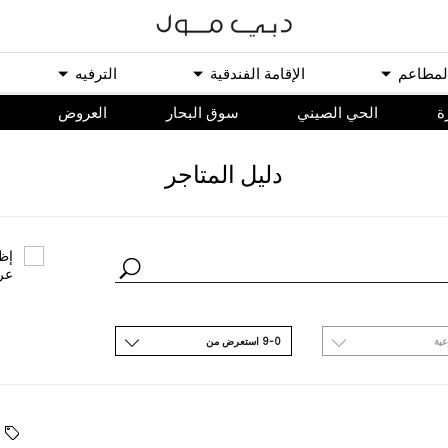
ﻟﻤﻄﺎﻋﻢ
اﻹﻗﺎﻣﺔ اﻟﻔﻨﺪﻗﻴﺔ
اﻟﺘﺮﻓﻴﻪ
ة
الحي الصيني
سوق البحار
اﻟﻌﺮﻭﺽ
ﺩﻟﻴﻞ اﻟﻤﺘﺎﺟﺮ
ﺇﻇﻬ
ﻋﺮ
ﻋﻴﺔ
9-0 اﺳﺘﻌﺮﺽ ﻣﻦ