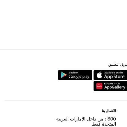
ﻨﺰﻳﻞ اﻟﺘﻄﺒﻴﻖ
اﻻﺗﺼﺎﻝ ﺑﻨﺎ
800 : ﻣﻦ ﺩاﺧﻞ اﻹﻣﺎﺭاﺕ اﻟﻌﺮﺑﻴﺔ
اﻟﻤﺘﺤﺪﺓ ﻓﻘﻂ