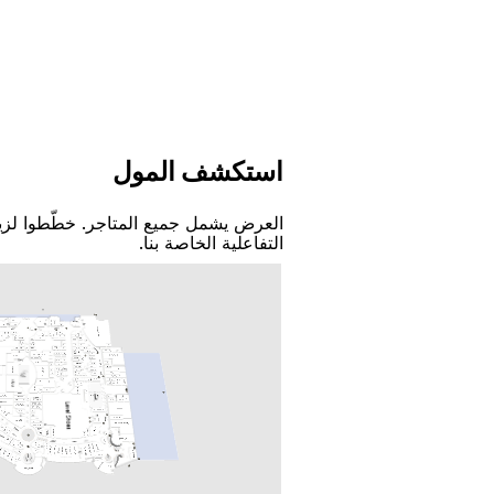
اﺳﺘﻜﺸﻒ اﻟﻤﻮﻝ
اﻟﻌﺮﺽ ﻳﺸﻤﻞ ﺟﻤﻴﻊ اﻟﻤﺘﺎﺟﺮ. ﺧﻄّﻄﻮا ﻟﺰﻳ
اﻟﺘﻔﺎﻋﻠﻴﺔ اﻟﺨﺎﺻﺔ ﺑﻨﺎ.