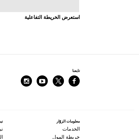
اﺳﺘﻌﺮﺽ اﻟﺨﺮﻳﻄﺔ اﻟﺘﻔﺎﻋﻠﻴﺔ
ﺗﺎﺑﻌﻨﺎ
ﻣﻌﻠﻮﻣﺎﺕ اﻟﺰﻭّاﺭ
ﻧﺒﺬ
اﻟﺨﺪﻣﺎﺕ
ﻧﺒ
ﺧﺮﻳﻄﺔ اﻟﻤﻮﻝ
ال