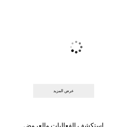
ﻋﺮﺽ اﻟﻤﺰﻳﺪ
اﺳﺘﻜﺸﻒ اﻟﻔﻌﺎﻟﻴﺎﺕ ﻭاﻟﻌﺮﻭﺽ