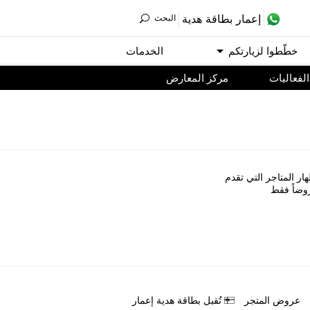
ﺇﻋﻤﺎﺭ ﺑﻄﺎﻗﺔ ﻫﺪﻳﺔ
اﻟﺒﺤﺚ
ﺧﻄّﻄﻮا ﻟﺰﻳﺎﺭﺗﻜﻢ
اﻟﺨﺪﻣﺎﺕ
اﻟﻔﻌﺎﻟﻴﺎﺕ
مركز المعارض
ﺎﺭ اﻟﻤﺘﺎﺟﺮ اﻟﺘﻲ ﺗﻘﺪﻡ
ﻭﺿﺎً ﻓﻘﻂ
ﻋﺮﻭﺽ اﻟﻤﺘﺠﺮ
ﺗُﻘﺒﻞ ﺑﻄﺎﻗﺔ ﻫﺪﻳﺔ ﺇﻋﻤﺎﺭ