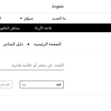
English
ﻣﺎ اﻟﺠﺪﻳﺪ
ﺗﺴﻮّﻕ
ا
ﻗﺎﻋﺔ اﻷﺯﻳﺎء
مناظر النافور
اﻟﺼﻔﺤﺔ اﻟﺮﺋﻴﺴﻴﺔ
ﺩﻟﻴﻞ اﻟﻤﺘﺎﺟﺮ
اﻟﻔﺌﺔ
اﻟﻔﺌﺔ اﻟﻔﺮ