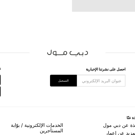
ﺗ
اﺣﺼﻞ ﻋﻠﻰ ﻧﺸﺮﺗﻨﺎ اﻹﺧﺒﺎﺭﻳﺔ
اﻟﺘﺴﺠﻴﻞ
ﺓ ﻋﻨّﺎ
ﺬﺓ ﻋﻦ ﺩﺑﻲ ﻣﻮﻝ
اﻟﺨﺪﻣﺎﺕ اﻹﻟﻜﺘﺮﻭﻧﻴﺔ / ﺑﻮّاﺑﺔ
اﻟﻤﺴﺘﺄﺟﺮﻳﻦ
مزيد عن إعمار