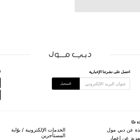
ﺗ
اﺣﺼﻞ ﻋﻠﻰ ﻧﺸﺮﺗﻨﺎ اﻹﺧﺒﺎﺭﻳﺔ
اﻟﺘﺴﺠﻴﻞ
ﺓ ﻋﻨّﺎ
ﺬﺓ ﻋﻦ ﺩﺑﻲ ﻣﻮﻝ
اﻟﺨﺪﻣﺎﺕ اﻹﻟﻜﺘﺮﻭﻧﻴﺔ / ﺑﻮّاﺑﺔ
اﻟﻤﺴﺘﺄﺟﺮﻳﻦ
مزيد عن إعمار