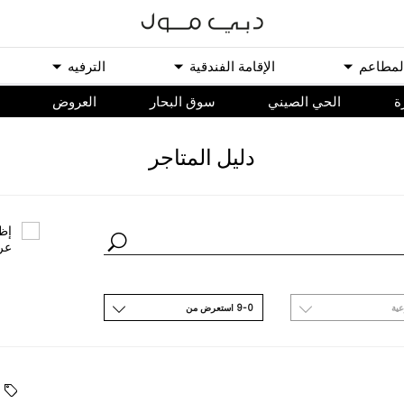
ﻟﻤﻄﺎﻋﻢ
اﻹﻗﺎﻣﺔ اﻟﻔﻨﺪﻗﻴﺔ
اﻟﺘﺮﻓﻴﻪ
ة
الحي الصيني
سوق البحار
اﻟﻌﺮﻭﺽ
ﺩﻟﻴﻞ اﻟﻤﺘﺎﺟﺮ
ﺇﻇﻬ
ﻋﺮ
ﻋﻴﺔ
9-0 اﺳﺘﻌﺮﺽ ﻣﻦ