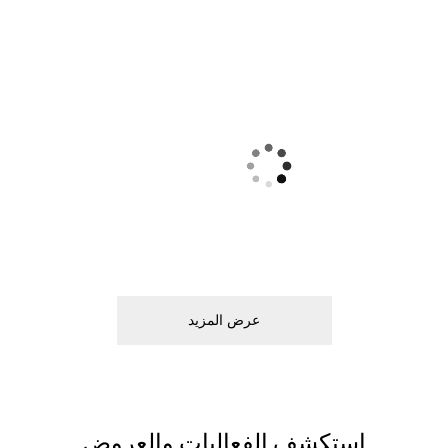
ﻋﺮﺽ اﻟﻤﺰﻳﺪ
اﺳﺘﻜﺸﻒ اﻟﻔﻌﺎﻟﻴﺎﺕ ﻭاﻟﻌﺮﻭﺽ