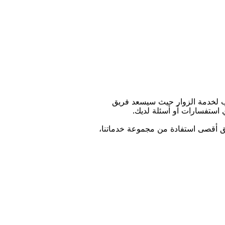
ﺐ ﻟﺨﺪﻣﺔ اﻟﺰﻭاﺭ ﺣﻴﺚ ﺳﻴﺴﻌﺪ ﻓﺮﻳﻖ
ﻱ اﺳﺘﻔﺴﺎﺭاﺕ ﺃﻭ ﺃﺳﺌﻠﺔ ﻟﺪﻳﻚ.
ﻴﻖ ﺃﻗﺼﻰ اﺳﺘﻔﺎﺩﺓ ﻣﻦ ﻣﺠﻤﻮﻋﺔ ﺧﺪﻣﺎﺗﻨﺎ،