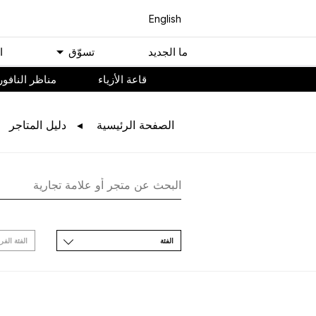
English
ﻣﺎ اﻟﺠﺪﻳﺪ
ﺗﺴﻮّﻕ
ا
ﻗﺎﻋﺔ اﻷﺯﻳﺎء
مناظر النافور
اﻟﺼﻔﺤﺔ اﻟﺮﺋﻴﺴﻴﺔ
ﺩﻟﻴﻞ اﻟﻤﺘﺎﺟﺮ
اﻟﻔﺌﺔ
اﻟﻔﺌﺔ اﻟﻔﺮ