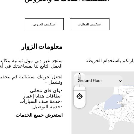
اﺳﺘﻜﺸﻒ اﻟﻔﻌﺎﻟﻴﺎﺕ
اﺳﺘﻜﺸﻒ اﻟﻌﺮﻭﺽ
ﻣﻌﻠﻮﻣﺎﺕ اﻟﺰﻭاﺭ
ﺎﺭﺗﻜﻢ ﺑﺎﺳﺘﺨﺪاﻡ اﻟﺨﺮﻳﻄﺔ
ﺳﺘﺠﺪ ﻋﺒﺮ ﺩﺑﻲ ﻣﻮﻝ ﺛﻤﺎﻧﻴﺔ ﻣﻜﺎﺗ
اﻟﻌﻤﻞ اﻟﺘﺎﺑﻊ ﻟﻨﺎ ﺑﻤﺴﺎﻋﺪﺗﻚ ﻓﻲ ﺃ
ﻟﺠﻌﻞ ﺗﺠﺮﺑﺘﻚ اﺳﺘﺜﻨﺎﺋﻴﺔ ﻗﻢ ﺑﺘﺤﻘ
ﻭﺗﺸﻤﻞ -
-ﻭاﻱ ﻓﺎﻱ ﻣﺠﺎﻧﻲ
-ﺑﻄﺎﻗﺎﺕ ﻫﺪاﻳﺎ ﺇﻋﻤﺎﺭ
-ﺧﺪﻣﺔ ﺻﻒ اﻟﺴﻴﺎﺭاﺕ
-ﺧﺪﻣﺔ اﻟﺘﻮﺻﻴﻞ
اﺳﺘﻌﺮﺽ ﺟﻤﻴﻊ اﻟﺨﺪﻣﺎﺕ