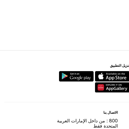
ﻨﺰﻳﻞ اﻟﺘﻄﺒﻴﻖ
اﻻﺗﺼﺎﻝ ﺑﻨﺎ
800 : ﻣﻦ ﺩاﺧﻞ اﻹﻣﺎﺭاﺕ اﻟﻌﺮﺑﻴﺔ
اﻟﻤﺘﺤﺪﺓ ﻓﻘﻂ