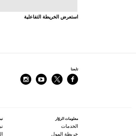
اﺳﺘﻌﺮﺽ اﻟﺨﺮﻳﻄﺔ اﻟﺘﻔﺎﻋﻠﻴﺔ
ﺗﺎﺑﻌﻨﺎ
ﻣﻌﻠﻮﻣﺎﺕ اﻟﺰﻭّاﺭ
ﻧﺒﺬ
اﻟﺨﺪﻣﺎﺕ
ﻧﺒ
ﺧﺮﻳﻄﺔ اﻟﻤﻮﻝ
ال