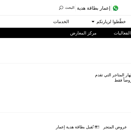
ﺇﻋﻤﺎﺭ ﺑﻄﺎﻗﺔ ﻫﺪﻳﺔ
اﻟﺒﺤﺚ
ﺧﻄّﻄﻮا ﻟﺰﻳﺎﺭﺗﻜﻢ
اﻟﺨﺪﻣﺎﺕ
اﻟﻔﻌﺎﻟﻴﺎﺕ
مركز المعارض
ﺎﺭ اﻟﻤﺘﺎﺟﺮ اﻟﺘﻲ ﺗﻘﺪﻡ
ﻭﺿﺎً ﻓﻘﻂ
ﻋﺮﻭﺽ اﻟﻤﺘﺠﺮ
ﺗُﻘﺒﻞ ﺑﻄﺎﻗﺔ ﻫﺪﻳﺔ ﺇﻋﻤﺎﺭ