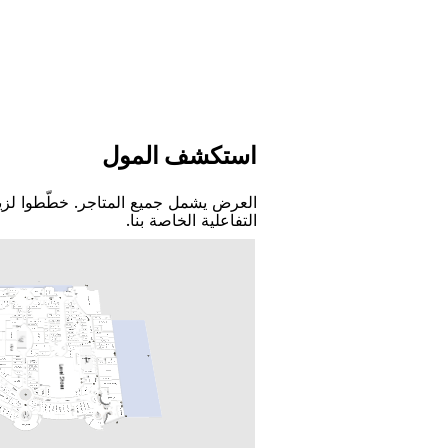
اﺳﺘﻜﺸﻒ اﻟﻤﻮﻝ
اﻟﻌﺮﺽ ﻳﺸﻤﻞ ﺟﻤﻴﻊ اﻟﻤﺘﺎﺟﺮ. ﺧﻄّﻄﻮا ﻟﺰﻳ
اﻟﺘﻔﺎﻋﻠﻴﺔ اﻟﺨﺎﺻﺔ ﺑﻨﺎ.