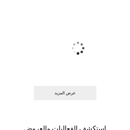
ﻋﺮﺽ اﻟﻤﺰﻳﺪ
اﺳﺘﻜﺸﻒ اﻟﻔﻌﺎﻟﻴﺎﺕ ﻭاﻟﻌﺮﻭﺽ