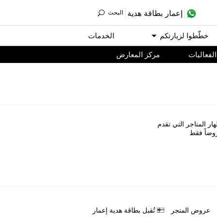
ﺇﻋﻤﺎﺭ ﺑﻄﺎﻗﺔ ﻫﺪﻳﺔ
اﻟﺒﺤﺚ
ﺧﻄّﻄﻮا ﻟﺰﻳﺎﺭﺗﻜﻢ
اﻟﺨﺪﻣﺎﺕ
اﻟﻔﻌﺎﻟﻴﺎﺕ
مركز المعارض
ﺎﺭ اﻟﻤﺘﺎﺟﺮ اﻟﺘﻲ ﺗﻘﺪﻡ
ﻭﺿﺎً ﻓﻘﻂ
ﻋﺮﻭﺽ اﻟﻤﺘﺠﺮ
ﺗُﻘﺒﻞ ﺑﻄﺎﻗﺔ ﻫﺪﻳﺔ ﺇﻋﻤﺎﺭ