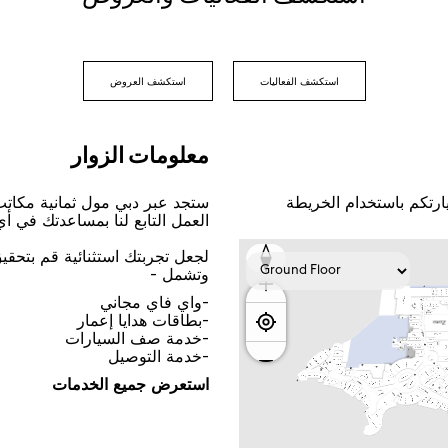
اﺳﺘﻜﺸﻒ اﻟﻔﻌﺎﻟﻴﺎﺕ
اﺳﺘﻜﺸﻒ اﻟﻌﺮﻭﺽ
ﻣﻌﻠﻮﻣﺎﺕ اﻟﺰﻭاﺭ
ﺎﺭﺗﻜﻢ ﺑﺎﺳﺘﺨﺪاﻡ اﻟﺨﺮﻳﻄﺔ
ﺳﺘﺠﺪ ﻋﺒﺮ ﺩﺑﻲ ﻣﻮﻝ ﺛﻤﺎﻧﻴﺔ ﻣﻜﺎﺗ
اﻟﻌﻤﻞ اﻟﺘﺎﺑﻊ ﻟﻨﺎ ﺑﻤﺴﺎﻋﺪﺗﻚ ﻓﻲ ﺃ
ﻟﺠﻌﻞ ﺗﺠﺮﺑﺘﻚ اﺳﺘﺜﻨﺎﺋﻴﺔ ﻗﻢ ﺑﺘﺤﻘ
ﻭﺗﺸﻤﻞ -
-ﻭاﻱ ﻓﺎﻱ ﻣﺠﺎﻧﻲ
-ﺑﻄﺎﻗﺎﺕ ﻫﺪاﻳﺎ ﺇﻋﻤﺎﺭ
-ﺧﺪﻣﺔ ﺻﻒ اﻟﺴﻴﺎﺭاﺕ
-ﺧﺪﻣﺔ اﻟﺘﻮﺻﻴﻞ
اﺳﺘﻌﺮﺽ ﺟﻤﻴﻊ اﻟﺨﺪﻣﺎﺕ