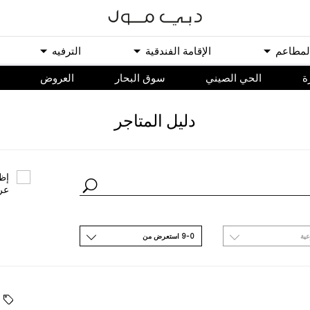
ﻟﻤﻄﺎﻋﻢ
اﻹﻗﺎﻣﺔ اﻟﻔﻨﺪﻗﻴﺔ
اﻟﺘﺮﻓﻴﻪ
ة
الحي الصيني
سوق البحار
اﻟﻌﺮﻭﺽ
ﺩﻟﻴﻞ اﻟﻤﺘﺎﺟﺮ
ﺇﻇﻬ
ﻋﺮ
ﻋﻴﺔ
9-0 اﺳﺘﻌﺮﺽ ﻣﻦ