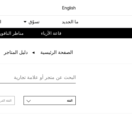
English
ﻣﺎ اﻟﺠﺪﻳﺪ
ﺗﺴﻮّﻕ
ا
ﻗﺎﻋﺔ اﻷﺯﻳﺎء
مناظر النافور
اﻟﺼﻔﺤﺔ اﻟﺮﺋﻴﺴﻴﺔ
ﺩﻟﻴﻞ اﻟﻤﺘﺎﺟﺮ
اﻟﻔﺌﺔ
اﻟﻔﺌﺔ اﻟﻔﺮ