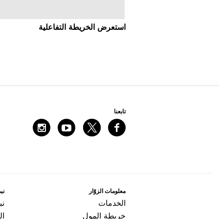
اﺳﺘﻌﺮﺽ اﻟﺨﺮﻳﻄﺔ اﻟﺘﻔﺎﻋﻠﻴﺔ
ﺗﺎﺑﻌﻨﺎ
ﻣﻌﻠﻮﻣﺎﺕ اﻟﺰﻭّاﺭ
ﻧﺒﺬ
اﻟﺨﺪﻣﺎﺕ
ﻧﺒ
ﺧﺮﻳﻄﺔ اﻟﻤﻮﻝ
ال