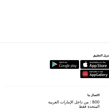
ﻨﺰﻳﻞ اﻟﺘﻄﺒﻴﻖ
اﻻﺗﺼﺎﻝ ﺑﻨﺎ
800 : ﻣﻦ ﺩاﺧﻞ اﻹﻣﺎﺭاﺕ اﻟﻌﺮﺑﻴﺔ
اﻟﻤﺘﺤﺪﺓ ﻓﻘﻂ