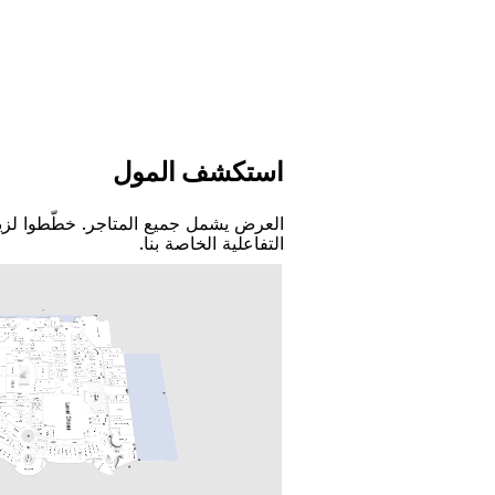
اﺳﺘﻜﺸﻒ اﻟﻤﻮﻝ
اﻟﻌﺮﺽ ﻳﺸﻤﻞ ﺟﻤﻴﻊ اﻟﻤﺘﺎﺟﺮ. ﺧﻄّﻄﻮا ﻟﺰﻳ
اﻟﺘﻔﺎﻋﻠﻴﺔ اﻟﺨﺎﺻﺔ ﺑﻨﺎ.