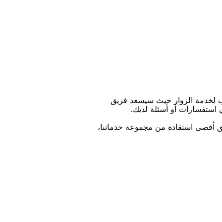
ﺐ ﻟﺨﺪﻣﺔ اﻟﺰﻭاﺭ ﺣﻴﺚ ﺳﻴﺴﻌﺪ ﻓﺮﻳﻖ
ﻱ اﺳﺘﻔﺴﺎﺭاﺕ ﺃﻭ ﺃﺳﺌﻠﺔ ﻟﺪﻳﻚ.
ﻴﻖ ﺃﻗﺼﻰ اﺳﺘﻔﺎﺩﺓ ﻣﻦ ﻣﺠﻤﻮﻋﺔ ﺧﺪﻣﺎﺗﻨﺎ،