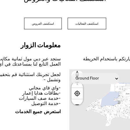
اﺳﺘﻜﺸﻒ اﻟﻔﻌﺎﻟﻴﺎﺕ
اﺳﺘﻜﺸﻒ اﻟﻌﺮﻭﺽ
ﻣﻌﻠﻮﻣﺎﺕ اﻟﺰﻭاﺭ
ﺎﺭﺗﻜﻢ ﺑﺎﺳﺘﺨﺪاﻡ اﻟﺨﺮﻳﻄﺔ
ﺳﺘﺠﺪ ﻋﺒﺮ ﺩﺑﻲ ﻣﻮﻝ ﺛﻤﺎﻧﻴﺔ ﻣﻜﺎﺗ
اﻟﻌﻤﻞ اﻟﺘﺎﺑﻊ ﻟﻨﺎ ﺑﻤﺴﺎﻋﺪﺗﻚ ﻓﻲ ﺃ
ﻟﺠﻌﻞ ﺗﺠﺮﺑﺘﻚ اﺳﺘﺜﻨﺎﺋﻴﺔ ﻗﻢ ﺑﺘﺤﻘ
ﻭﺗﺸﻤﻞ -
-ﻭاﻱ ﻓﺎﻱ ﻣﺠﺎﻧﻲ
-ﺑﻄﺎﻗﺎﺕ ﻫﺪاﻳﺎ ﺇﻋﻤﺎﺭ
-ﺧﺪﻣﺔ ﺻﻒ اﻟﺴﻴﺎﺭاﺕ
-ﺧﺪﻣﺔ اﻟﺘﻮﺻﻴﻞ
اﺳﺘﻌﺮﺽ ﺟﻤﻴﻊ اﻟﺨﺪﻣﺎﺕ