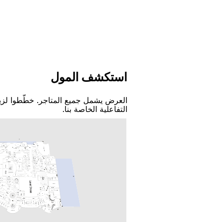
اﺳﺘﻜﺸﻒ اﻟﻤﻮﻝ
اﻟﻌﺮﺽ ﻳﺸﻤﻞ ﺟﻤﻴﻊ اﻟﻤﺘﺎﺟﺮ. ﺧﻄّﻄﻮا ﻟﺰﻳ
اﻟﺘﻔﺎﻋﻠﻴﺔ اﻟﺨﺎﺻﺔ ﺑﻨﺎ.