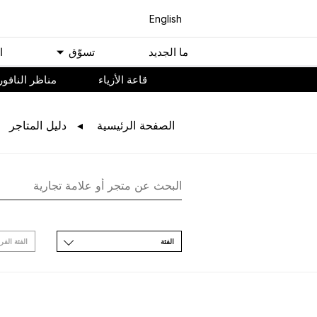
English
ﻣﺎ اﻟﺠﺪﻳﺪ
ﺗﺴﻮّﻕ
ا
ﻗﺎﻋﺔ اﻷﺯﻳﺎء
مناظر النافور
اﻟﺼﻔﺤﺔ اﻟﺮﺋﻴﺴﻴﺔ
ﺩﻟﻴﻞ اﻟﻤﺘﺎﺟﺮ
اﻟﻔﺌﺔ
اﻟﻔﺌﺔ اﻟﻔﺮ