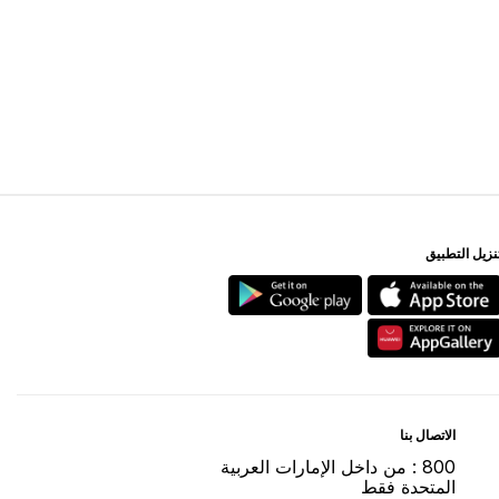
ﻨﺰﻳﻞ اﻟﺘﻄﺒﻴﻖ
اﻻﺗﺼﺎﻝ ﺑﻨﺎ
800 : ﻣﻦ ﺩاﺧﻞ اﻹﻣﺎﺭاﺕ اﻟﻌﺮﺑﻴﺔ
اﻟﻤﺘﺤﺪﺓ ﻓﻘﻂ