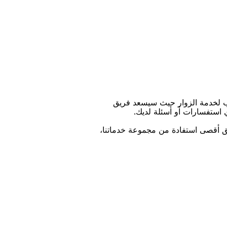
ﺐ ﻟﺨﺪﻣﺔ اﻟﺰﻭاﺭ ﺣﻴﺚ ﺳﻴﺴﻌﺪ ﻓﺮﻳﻖ
ﻱ اﺳﺘﻔﺴﺎﺭاﺕ ﺃﻭ ﺃﺳﺌﻠﺔ ﻟﺪﻳﻚ.
ﻴﻖ ﺃﻗﺼﻰ اﺳﺘﻔﺎﺩﺓ ﻣﻦ ﻣﺠﻤﻮﻋﺔ ﺧﺪﻣﺎﺗﻨﺎ،