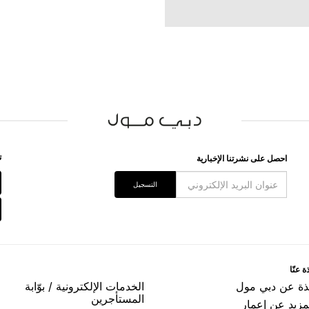
ﺗ
اﺣﺼﻞ ﻋﻠﻰ ﻧﺸﺮﺗﻨﺎ اﻹﺧﺒﺎﺭﻳﺔ
اﻟﺘﺴﺠﻴﻞ
ﺓ ﻋﻨّﺎ
ﺬﺓ ﻋﻦ ﺩﺑﻲ ﻣﻮﻝ
اﻟﺨﺪﻣﺎﺕ اﻹﻟﻜﺘﺮﻭﻧﻴﺔ / ﺑﻮّاﺑﺔ
اﻟﻤﺴﺘﺄﺟﺮﻳﻦ
مزيد عن إعمار