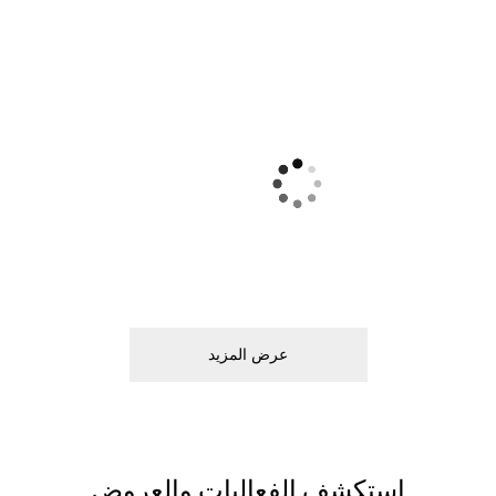
ﻋﺮﺽ اﻟﻤﺰﻳﺪ
اﺳﺘﻜﺸﻒ اﻟﻔﻌﺎﻟﻴﺎﺕ ﻭاﻟﻌﺮﻭﺽ