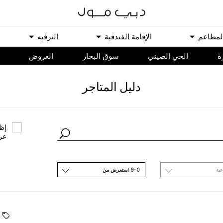
ﻟﻤﻄﺎﻋﻢ
اﻹﻗﺎﻣﺔ اﻟﻔﻨﺪﻗﻴﺔ
اﻟﺘﺮﻓﻴﻪ
ة
الحي الصيني
سوق البحار
اﻟﻌﺮﻭﺽ
ﺩﻟﻴﻞ اﻟﻤﺘﺎﺟﺮ
ﺇﻇﻬ
ﻋﺮ
ﻋﻴﺔ
9-0 اﺳﺘﻌﺮﺽ ﻣﻦ