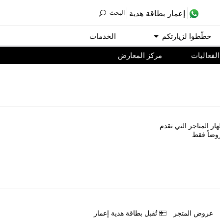
ﺇﻋﻤﺎﺭ ﺑﻄﺎﻗﺔ ﻫﺪﻳﺔ
اﻟﺒﺤﺚ
ﺧﻄّﻄﻮا ﻟﺰﻳﺎﺭﺗﻜﻢ
اﻟﺨﺪﻣﺎﺕ
اﻟﻔﻌﺎﻟﻴﺎﺕ
مركز المعارض
ﺎﺭ اﻟﻤﺘﺎﺟﺮ اﻟﺘﻲ ﺗﻘﺪﻡ
ﻭﺿﺎً ﻓﻘﻂ
ﻋﺮﻭﺽ اﻟﻤﺘﺠﺮ
ﺗُﻘﺒﻞ ﺑﻄﺎﻗﺔ ﻫﺪﻳﺔ ﺇﻋﻤﺎﺭ