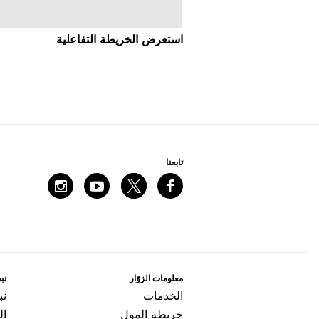
اﺳﺘﻌﺮﺽ اﻟﺨﺮﻳﻄﺔ اﻟﺘﻔﺎﻋﻠﻴﺔ
ﺗﺎﺑﻌﻨﺎ
ﻣﻌﻠﻮﻣﺎﺕ اﻟﺰﻭّاﺭ
ﻧﺒﺬ
اﻟﺨﺪﻣﺎﺕ
ﻧﺒ
ﺧﺮﻳﻄﺔ اﻟﻤﻮﻝ
ال