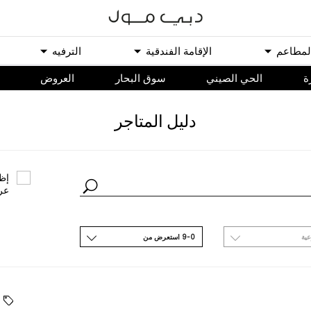
ﻟﻤﻄﺎﻋﻢ
اﻹﻗﺎﻣﺔ اﻟﻔﻨﺪﻗﻴﺔ
اﻟﺘﺮﻓﻴﻪ
ة
الحي الصيني
سوق البحار
اﻟﻌﺮﻭﺽ
ﺩﻟﻴﻞ اﻟﻤﺘﺎﺟﺮ
ﺇﻇﻬ
ﻋﺮ
ﻋﻴﺔ
9-0 اﺳﺘﻌﺮﺽ ﻣﻦ