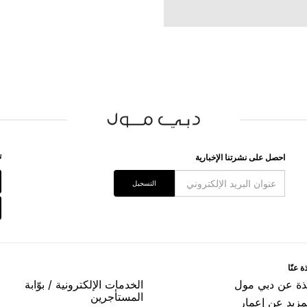
ﺗ
اﺣﺼﻞ ﻋﻠﻰ ﻧﺸﺮﺗﻨﺎ اﻹﺧﺒﺎﺭﻳﺔ
اﻟﺘﺴﺠﻴﻞ
ﺓ ﻋﻨّﺎ
ﺬﺓ ﻋﻦ ﺩﺑﻲ ﻣﻮﻝ
اﻟﺨﺪﻣﺎﺕ اﻹﻟﻜﺘﺮﻭﻧﻴﺔ / ﺑﻮّاﺑﺔ
اﻟﻤﺴﺘﺄﺟﺮﻳﻦ
مزيد عن إعمار