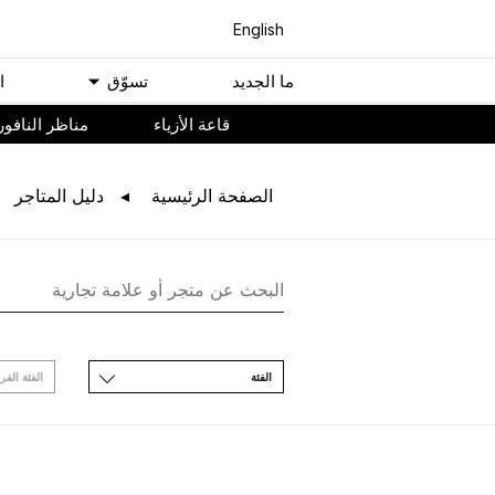
English
ﻣﺎ اﻟﺠﺪﻳﺪ
ﺗﺴﻮّﻕ
ا
ﻗﺎﻋﺔ اﻷﺯﻳﺎء
مناظر النافور
اﻟﺼﻔﺤﺔ اﻟﺮﺋﻴﺴﻴﺔ
ﺩﻟﻴﻞ اﻟﻤﺘﺎﺟﺮ
اﻟﻔﺌﺔ
اﻟﻔﺌﺔ اﻟﻔﺮ