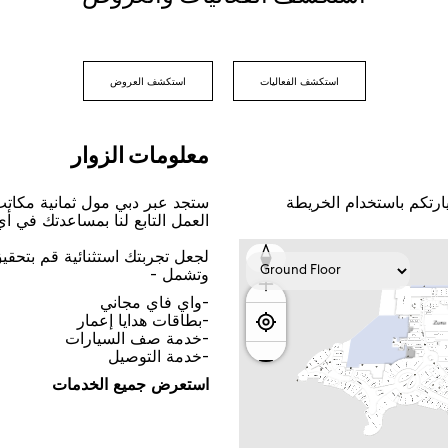
اﺳﺘﻜﺸﻒ اﻟﻔﻌﺎﻟﻴﺎﺕ
اﺳﺘﻜﺸﻒ اﻟﻌﺮﻭﺽ
ﻣﻌﻠﻮﻣﺎﺕ اﻟﺰﻭاﺭ
ﺎﺭﺗﻜﻢ ﺑﺎﺳﺘﺨﺪاﻡ اﻟﺨﺮﻳﻄﺔ
ﺳﺘﺠﺪ ﻋﺒﺮ ﺩﺑﻲ ﻣﻮﻝ ﺛﻤﺎﻧﻴﺔ ﻣﻜﺎﺗ
اﻟﻌﻤﻞ اﻟﺘﺎﺑﻊ ﻟﻨﺎ ﺑﻤﺴﺎﻋﺪﺗﻚ ﻓﻲ ﺃ
ﻟﺠﻌﻞ ﺗﺠﺮﺑﺘﻚ اﺳﺘﺜﻨﺎﺋﻴﺔ ﻗﻢ ﺑﺘﺤﻘ
ﻭﺗﺸﻤﻞ -
-ﻭاﻱ ﻓﺎﻱ ﻣﺠﺎﻧﻲ
-ﺑﻄﺎﻗﺎﺕ ﻫﺪاﻳﺎ ﺇﻋﻤﺎﺭ
-ﺧﺪﻣﺔ ﺻﻒ اﻟﺴﻴﺎﺭاﺕ
-ﺧﺪﻣﺔ اﻟﺘﻮﺻﻴﻞ
اﺳﺘﻌﺮﺽ ﺟﻤﻴﻊ اﻟﺨﺪﻣﺎﺕ