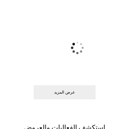
ﻋﺮﺽ اﻟﻤﺰﻳﺪ
اﺳﺘﻜﺸﻒ اﻟﻔﻌﺎﻟﻴﺎﺕ ﻭاﻟﻌﺮﻭﺽ