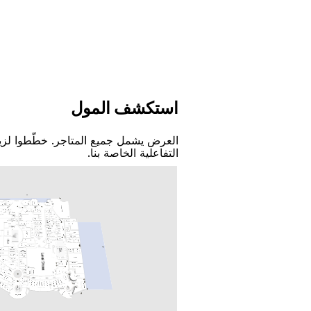
اﺳﺘﻜﺸﻒ اﻟﻤﻮﻝ
اﻟﻌﺮﺽ ﻳﺸﻤﻞ ﺟﻤﻴﻊ اﻟﻤﺘﺎﺟﺮ. ﺧﻄّﻄﻮا ﻟﺰﻳ
اﻟﺘﻔﺎﻋﻠﻴﺔ اﻟﺨﺎﺻﺔ ﺑﻨﺎ.