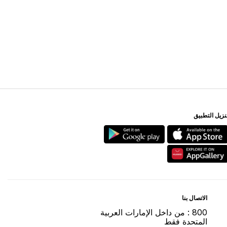
ﻨﺰﻳﻞ اﻟﺘﻄﺒﻴﻖ
اﻻﺗﺼﺎﻝ ﺑﻨﺎ
800 : ﻣﻦ ﺩاﺧﻞ اﻹﻣﺎﺭاﺕ اﻟﻌﺮﺑﻴﺔ
اﻟﻤﺘﺤﺪﺓ ﻓﻘﻂ