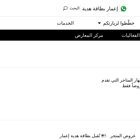
ﺇﻋﻤﺎﺭ ﺑﻄﺎﻗﺔ ﻫﺪﻳﺔ
اﻟﺒﺤﺚ
ﺧﻄّﻄﻮا ﻟﺰﻳﺎﺭﺗﻜﻢ
اﻟﺨﺪﻣﺎﺕ
اﻟﻔﻌﺎﻟﻴﺎﺕ
مركز المعارض
ﺎﺭ اﻟﻤﺘﺎﺟﺮ اﻟﺘﻲ ﺗﻘﺪﻡ
ﻭﺿﺎً ﻓﻘﻂ
ﻋﺮﻭﺽ اﻟﻤﺘﺠﺮ
ﺗُﻘﺒﻞ ﺑﻄﺎﻗﺔ ﻫﺪﻳﺔ ﺇﻋﻤﺎﺭ