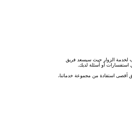
ﺐ ﻟﺨﺪﻣﺔ اﻟﺰﻭاﺭ ﺣﻴﺚ ﺳﻴﺴﻌﺪ ﻓﺮﻳﻖ
ﻱ اﺳﺘﻔﺴﺎﺭاﺕ ﺃﻭ ﺃﺳﺌﻠﺔ ﻟﺪﻳﻚ.
ﻴﻖ ﺃﻗﺼﻰ اﺳﺘﻔﺎﺩﺓ ﻣﻦ ﻣﺠﻤﻮﻋﺔ ﺧﺪﻣﺎﺗﻨﺎ،