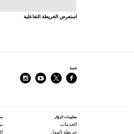
اﺳﺘﻌﺮﺽ اﻟﺨﺮﻳﻄﺔ اﻟﺘﻔﺎﻋﻠﻴﺔ
ﺗﺎﺑﻌﻨﺎ
ﻣﻌﻠﻮﻣﺎﺕ اﻟﺰﻭّاﺭ
ﻧﺒﺬ
اﻟﺨﺪﻣﺎﺕ
ﻧﺒ
ﺧﺮﻳﻄﺔ اﻟﻤﻮﻝ
ال