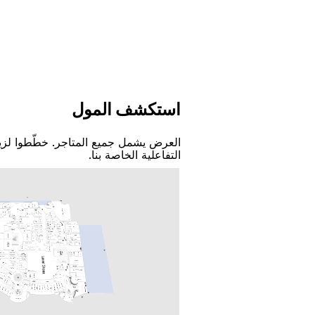
اﺳﺘﻜﺸﻒ اﻟﻤﻮﻝ
اﻟﻌﺮﺽ ﻳﺸﻤﻞ ﺟﻤﻴﻊ اﻟﻤﺘﺎﺟﺮ. ﺧﻄّﻄﻮا ﻟﺰﻳ
اﻟﺘﻔﺎﻋﻠﻴﺔ اﻟﺨﺎﺻﺔ ﺑﻨﺎ.