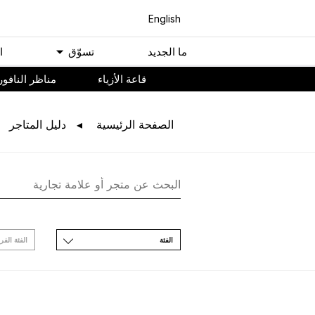
English
ﻣﺎ اﻟﺠﺪﻳﺪ
ﺗﺴﻮّﻕ
ا
ﻗﺎﻋﺔ اﻷﺯﻳﺎء
مناظر النافور
اﻟﺼﻔﺤﺔ اﻟﺮﺋﻴﺴﻴﺔ
ﺩﻟﻴﻞ اﻟﻤﺘﺎﺟﺮ
اﻟﻔﺌﺔ
اﻟﻔﺌﺔ اﻟﻔﺮ