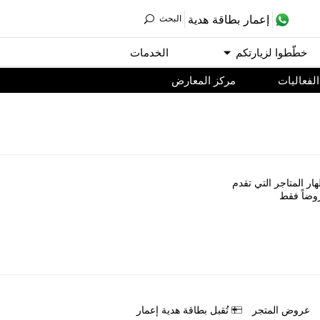
ﺇﻋﻤﺎﺭ ﺑﻄﺎﻗﺔ ﻫﺪﻳﺔ
اﻟﺒﺤﺚ
ﺧﻄّﻄﻮا ﻟﺰﻳﺎﺭﺗﻜﻢ
اﻟﺨﺪﻣﺎﺕ
اﻟﻔﻌﺎﻟﻴﺎﺕ
مركز المعارض
ﺎﺭ اﻟﻤﺘﺎﺟﺮ اﻟﺘﻲ ﺗﻘﺪﻡ
ﻭﺿﺎً ﻓﻘﻂ
ﻋﺮﻭﺽ اﻟﻤﺘﺠﺮ
ﺗُﻘﺒﻞ ﺑﻄﺎﻗﺔ ﻫﺪﻳﺔ ﺇﻋﻤﺎﺭ