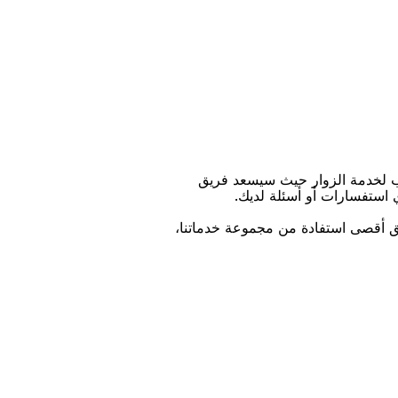
ﺐ ﻟﺨﺪﻣﺔ اﻟﺰﻭاﺭ ﺣﻴﺚ ﺳﻴﺴﻌﺪ ﻓﺮﻳﻖ
ﻱ اﺳﺘﻔﺴﺎﺭاﺕ ﺃﻭ ﺃﺳﺌﻠﺔ ﻟﺪﻳﻚ.
ﻴﻖ ﺃﻗﺼﻰ اﺳﺘﻔﺎﺩﺓ ﻣﻦ ﻣﺠﻤﻮﻋﺔ ﺧﺪﻣﺎﺗﻨﺎ،