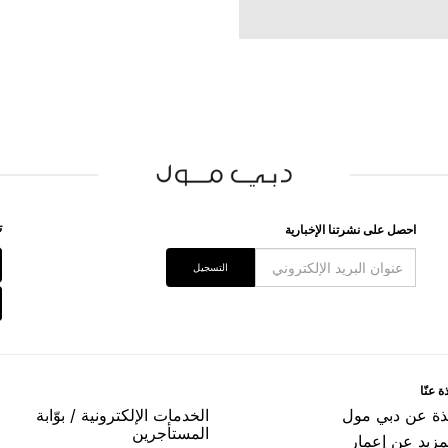
ﺗ
اﺣﺼﻞ ﻋﻠﻰ ﻧﺸﺮﺗﻨﺎ اﻹﺧﺒﺎﺭﻳﺔ
اﻟﺘﺴﺠﻴﻞ
ﺓ ﻋﻨّﺎ
ﺬﺓ ﻋﻦ ﺩﺑﻲ ﻣﻮﻝ
اﻟﺨﺪﻣﺎﺕ اﻹﻟﻜﺘﺮﻭﻧﻴﺔ / ﺑﻮّاﺑﺔ
اﻟﻤﺴﺘﺄﺟﺮﻳﻦ
مزيد عن إعمار