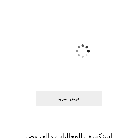
ﻋﺮﺽ اﻟﻤﺰﻳﺪ
اﺳﺘﻜﺸﻒ اﻟﻔﻌﺎﻟﻴﺎﺕ ﻭاﻟﻌﺮﻭﺽ