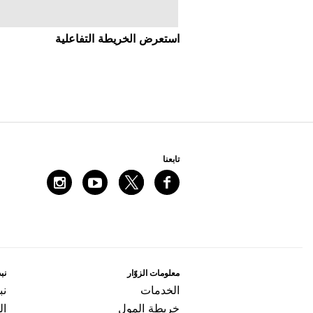
اﺳﺘﻌﺮﺽ اﻟﺨﺮﻳﻄﺔ اﻟﺘﻔﺎﻋﻠﻴﺔ
ﺗﺎﺑﻌﻨﺎ
ﻣﻌﻠﻮﻣﺎﺕ اﻟﺰﻭّاﺭ
ﻧﺒﺬ
اﻟﺨﺪﻣﺎﺕ
ﻧﺒ
ﺧﺮﻳﻄﺔ اﻟﻤﻮﻝ
ال