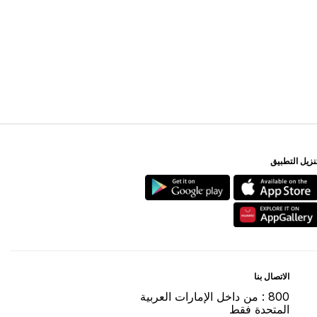
ﻨﺰﻳﻞ اﻟﺘﻄﺒﻴﻖ
اﻻﺗﺼﺎﻝ ﺑﻨﺎ
800 : ﻣﻦ ﺩاﺧﻞ اﻹﻣﺎﺭاﺕ اﻟﻌﺮﺑﻴﺔ
اﻟﻤﺘﺤﺪﺓ ﻓﻘﻂ