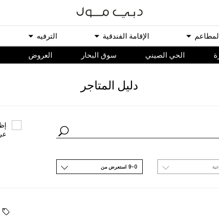
ﻟﻤﻄﺎﻋﻢ
اﻹﻗﺎﻣﺔ اﻟﻔﻨﺪﻗﻴﺔ
اﻟﺘﺮﻓﻴﻪ
ة
الحي الصيني
سوق البحار
اﻟﻌﺮﻭﺽ
ﺩﻟﻴﻞ اﻟﻤﺘﺎﺟﺮ
ﺇﻇﻬ
ﻋﺮ
ﻋﻴﺔ
9-0 اﺳﺘﻌﺮﺽ ﻣﻦ