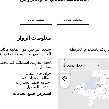
اﺳﺘﻜﺸﻒ اﻟﻔﻌﺎﻟﻴﺎﺕ
اﺳﺘﻜﺸﻒ اﻟﻌﺮﻭﺽ
ﻣﻌﻠﻮﻣﺎﺕ اﻟﺰﻭاﺭ
ﺎﺭﺗﻜﻢ ﺑﺎﺳﺘﺨﺪاﻡ اﻟﺨﺮﻳﻄﺔ
ﺳﺘﺠﺪ ﻋﺒﺮ ﺩﺑﻲ ﻣﻮﻝ ﺛﻤﺎﻧﻴﺔ ﻣﻜﺎﺗ
اﻟﻌﻤﻞ اﻟﺘﺎﺑﻊ ﻟﻨﺎ ﺑﻤﺴﺎﻋﺪﺗﻚ ﻓﻲ ﺃ
ﻟﺠﻌﻞ ﺗﺠﺮﺑﺘﻚ اﺳﺘﺜﻨﺎﺋﻴﺔ ﻗﻢ ﺑﺘﺤﻘ
ﻭﺗﺸﻤﻞ -
-ﻭاﻱ ﻓﺎﻱ ﻣﺠﺎﻧﻲ
-ﺑﻄﺎﻗﺎﺕ ﻫﺪاﻳﺎ ﺇﻋﻤﺎﺭ
-ﺧﺪﻣﺔ ﺻﻒ اﻟﺴﻴﺎﺭاﺕ
-ﺧﺪﻣﺔ اﻟﺘﻮﺻﻴﻞ
اﺳﺘﻌﺮﺽ ﺟﻤﻴﻊ اﻟﺨﺪﻣﺎﺕ