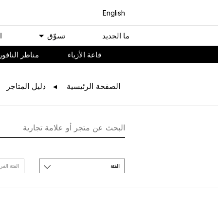
English
ﻣﺎ اﻟﺠﺪﻳﺪ
ﺗﺴﻮّﻕ
ا
ﻗﺎﻋﺔ اﻷﺯﻳﺎء
مناظر النافور
اﻟﺼﻔﺤﺔ اﻟﺮﺋﻴﺴﻴﺔ
ﺩﻟﻴﻞ اﻟﻤﺘﺎﺟﺮ
اﻟﻔﺌﺔ
اﻟﻔﺌﺔ اﻟﻔﺮ