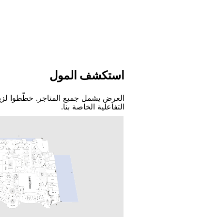
اﺳﺘﻜﺸﻒ اﻟﻤﻮﻝ
اﻟﻌﺮﺽ ﻳﺸﻤﻞ ﺟﻤﻴﻊ اﻟﻤﺘﺎﺟﺮ. ﺧﻄّﻄﻮا ﻟﺰﻳ
اﻟﺘﻔﺎﻋﻠﻴﺔ اﻟﺨﺎﺻﺔ ﺑﻨﺎ.