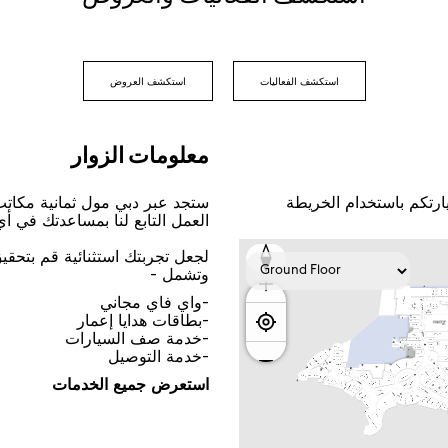
اﺳﺘﻜﺸﻒ اﻟﻔﻌﺎﻟﻴﺎﺕ
اﺳﺘﻜﺸﻒ اﻟﻌﺮﻭﺽ
ﻣﻌﻠﻮﻣﺎﺕ اﻟﺰﻭاﺭ
ﺎﺭﺗﻜﻢ ﺑﺎﺳﺘﺨﺪاﻡ اﻟﺨﺮﻳﻄﺔ
ﺳﺘﺠﺪ ﻋﺒﺮ ﺩﺑﻲ ﻣﻮﻝ ﺛﻤﺎﻧﻴﺔ ﻣﻜﺎﺗ
اﻟﻌﻤﻞ اﻟﺘﺎﺑﻊ ﻟﻨﺎ ﺑﻤﺴﺎﻋﺪﺗﻚ ﻓﻲ ﺃ
ﻟﺠﻌﻞ ﺗﺠﺮﺑﺘﻚ اﺳﺘﺜﻨﺎﺋﻴﺔ ﻗﻢ ﺑﺘﺤﻘ
ﻭﺗﺸﻤﻞ -
-ﻭاﻱ ﻓﺎﻱ ﻣﺠﺎﻧﻲ
-ﺑﻄﺎﻗﺎﺕ ﻫﺪاﻳﺎ ﺇﻋﻤﺎﺭ
-ﺧﺪﻣﺔ ﺻﻒ اﻟﺴﻴﺎﺭاﺕ
-ﺧﺪﻣﺔ اﻟﺘﻮﺻﻴﻞ
اﺳﺘﻌﺮﺽ ﺟﻤﻴﻊ اﻟﺨﺪﻣﺎﺕ