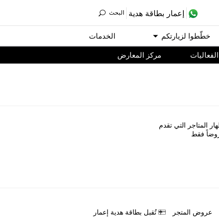
ﺇﻋﻤﺎﺭ ﺑﻄﺎﻗﺔ ﻫﺪﻳﺔ
اﻟﺒﺤﺚ
ﺧﻄّﻄﻮا ﻟﺰﻳﺎﺭﺗﻜﻢ
اﻟﺨﺪﻣﺎﺕ
اﻟﻔﻌﺎﻟﻴﺎﺕ
مركز المعارض
ﺎﺭ اﻟﻤﺘﺎﺟﺮ اﻟﺘﻲ ﺗﻘﺪﻡ
ﻭﺿﺎً ﻓﻘﻂ
ﻋﺮﻭﺽ اﻟﻤﺘﺠﺮ
ﺗُﻘﺒﻞ ﺑﻄﺎﻗﺔ ﻫﺪﻳﺔ ﺇﻋﻤﺎﺭ