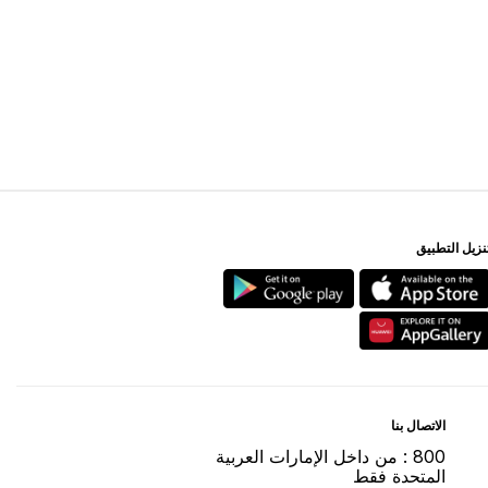
ﻨﺰﻳﻞ اﻟﺘﻄﺒﻴﻖ
اﻻﺗﺼﺎﻝ ﺑﻨﺎ
800 : ﻣﻦ ﺩاﺧﻞ اﻹﻣﺎﺭاﺕ اﻟﻌﺮﺑﻴﺔ
اﻟﻤﺘﺤﺪﺓ ﻓﻘﻂ