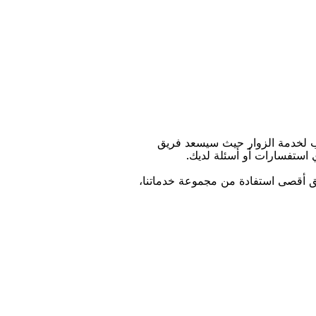
ﺐ ﻟﺨﺪﻣﺔ اﻟﺰﻭاﺭ ﺣﻴﺚ ﺳﻴﺴﻌﺪ ﻓﺮﻳﻖ
ﻱ اﺳﺘﻔﺴﺎﺭاﺕ ﺃﻭ ﺃﺳﺌﻠﺔ ﻟﺪﻳﻚ.
ﻴﻖ ﺃﻗﺼﻰ اﺳﺘﻔﺎﺩﺓ ﻣﻦ ﻣﺠﻤﻮﻋﺔ ﺧﺪﻣﺎﺗﻨﺎ،