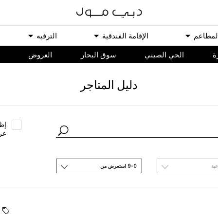
ﻟﻤﻄﺎﻋﻢ
اﻹﻗﺎﻣﺔ اﻟﻔﻨﺪﻗﻴﺔ
اﻟﺘﺮﻓﻴﻪ
ة
الحي الصيني
سوق البحار
اﻟﻌﺮﻭﺽ
ﺩﻟﻴﻞ اﻟﻤﺘﺎﺟﺮ
ﺇﻇﻬ
ﻋﺮ
ﻋﻴﺔ
9-0 اﺳﺘﻌﺮﺽ ﻣﻦ