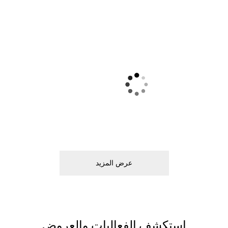
ﻋﺮﺽ اﻟﻤﺰﻳﺪ
اﺳﺘﻜﺸﻒ اﻟﻔﻌﺎﻟﻴﺎﺕ ﻭاﻟﻌﺮﻭﺽ