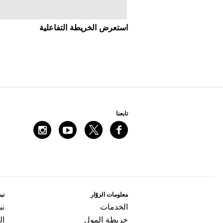
اﺳﺘﻌﺮﺽ اﻟﺨﺮﻳﻄﺔ اﻟﺘﻔﺎﻋﻠﻴﺔ
ﺗﺎﺑﻌﻨﺎ
ﻣﻌﻠﻮﻣﺎﺕ اﻟﺰﻭّاﺭ
ﻧﺒﺬ
اﻟﺨﺪﻣﺎﺕ
ﻧﺒ
ﺧﺮﻳﻄﺔ اﻟﻤﻮﻝ
ال