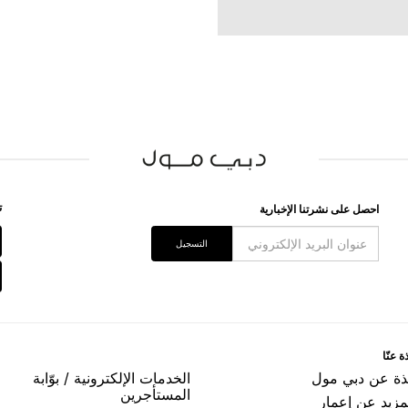
ﺗ
اﺣﺼﻞ ﻋﻠﻰ ﻧﺸﺮﺗﻨﺎ اﻹﺧﺒﺎﺭﻳﺔ
اﻟﺘﺴﺠﻴﻞ
ﺓ ﻋﻨّﺎ
ﺬﺓ ﻋﻦ ﺩﺑﻲ ﻣﻮﻝ
اﻟﺨﺪﻣﺎﺕ اﻹﻟﻜﺘﺮﻭﻧﻴﺔ / ﺑﻮّاﺑﺔ
اﻟﻤﺴﺘﺄﺟﺮﻳﻦ
مزيد عن إعمار