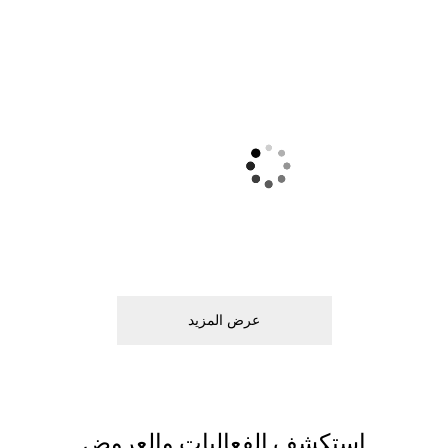
ﻋﺮﺽ اﻟﻤﺰﻳﺪ
اﺳﺘﻜﺸﻒ اﻟﻔﻌﺎﻟﻴﺎﺕ ﻭاﻟﻌﺮﻭﺽ