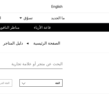
English
ﻣﺎ اﻟﺠﺪﻳﺪ
ﺗﺴﻮّﻕ
ا
ﻗﺎﻋﺔ اﻷﺯﻳﺎء
مناظر النافور
اﻟﺼﻔﺤﺔ اﻟﺮﺋﻴﺴﻴﺔ
ﺩﻟﻴﻞ اﻟﻤﺘﺎﺟﺮ
اﻟﻔﺌﺔ
اﻟﻔﺌﺔ اﻟﻔﺮ