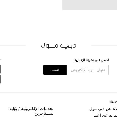
ﺗ
اﺣﺼﻞ ﻋﻠﻰ ﻧﺸﺮﺗﻨﺎ اﻹﺧﺒﺎﺭﻳﺔ
اﻟﺘﺴﺠﻴﻞ
ﺓ ﻋﻨّﺎ
ﺬﺓ ﻋﻦ ﺩﺑﻲ ﻣﻮﻝ
اﻟﺨﺪﻣﺎﺕ اﻹﻟﻜﺘﺮﻭﻧﻴﺔ / ﺑﻮّاﺑﺔ
اﻟﻤﺴﺘﺄﺟﺮﻳﻦ
مزيد عن إعمار