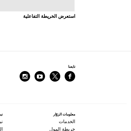
اﺳﺘﻌﺮﺽ اﻟﺨﺮﻳﻄﺔ اﻟﺘﻔﺎﻋﻠﻴﺔ
ﺗﺎﺑﻌﻨﺎ
ﻣﻌﻠﻮﻣﺎﺕ اﻟﺰﻭّاﺭ
ﻧﺒﺬ
اﻟﺨﺪﻣﺎﺕ
ﻧﺒ
ﺧﺮﻳﻄﺔ اﻟﻤﻮﻝ
ال