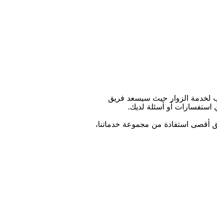
ﺐ ﻟﺨﺪﻣﺔ اﻟﺰﻭاﺭ ﺣﻴﺚ ﺳﻴﺴﻌﺪ ﻓﺮﻳﻖ
ﻱ اﺳﺘﻔﺴﺎﺭاﺕ ﺃﻭ ﺃﺳﺌﻠﺔ ﻟﺪﻳﻚ.
ﻴﻖ ﺃﻗﺼﻰ اﺳﺘﻔﺎﺩﺓ ﻣﻦ ﻣﺠﻤﻮﻋﺔ ﺧﺪﻣﺎﺗﻨﺎ،