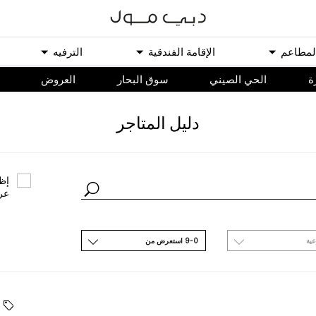
ﻟﻤﻄﺎﻋﻢ
اﻹﻗﺎﻣﺔ اﻟﻔﻨﺪﻗﻴﺔ
اﻟﺘﺮﻓﻴﻪ
ة
الحي الصيني
سوق البحار
اﻟﻌﺮﻭﺽ
ﺩﻟﻴﻞ اﻟﻤﺘﺎﺟﺮ
ﺇﻇﻬ
ﻋﺮ
ﻋﻴﺔ
9-0 اﺳﺘﻌﺮﺽ ﻣﻦ