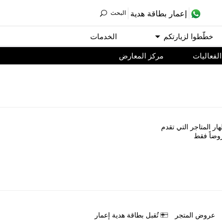
ﺇﻋﻤﺎﺭ ﺑﻄﺎﻗﺔ ﻫﺪﻳﺔ
اﻟﺒﺤﺚ
ﺧﻄّﻄﻮا ﻟﺰﻳﺎﺭﺗﻜﻢ
اﻟﺨﺪﻣﺎﺕ
اﻟﻔﻌﺎﻟﻴﺎﺕ
مركز المعارض
ﺎﺭ اﻟﻤﺘﺎﺟﺮ اﻟﺘﻲ ﺗﻘﺪﻡ
ﻭﺿﺎً ﻓﻘﻂ
ﻋﺮﻭﺽ اﻟﻤﺘﺠﺮ
ﺗُﻘﺒﻞ ﺑﻄﺎﻗﺔ ﻫﺪﻳﺔ ﺇﻋﻤﺎﺭ