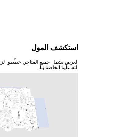
اﺳﺘﻜﺸﻒ اﻟﻤﻮﻝ
اﻟﻌﺮﺽ ﻳﺸﻤﻞ ﺟﻤﻴﻊ اﻟﻤﺘﺎﺟﺮ. ﺧﻄّﻄﻮا ﻟﺰﻳ
اﻟﺘﻔﺎﻋﻠﻴﺔ اﻟﺨﺎﺻﺔ ﺑﻨﺎ.