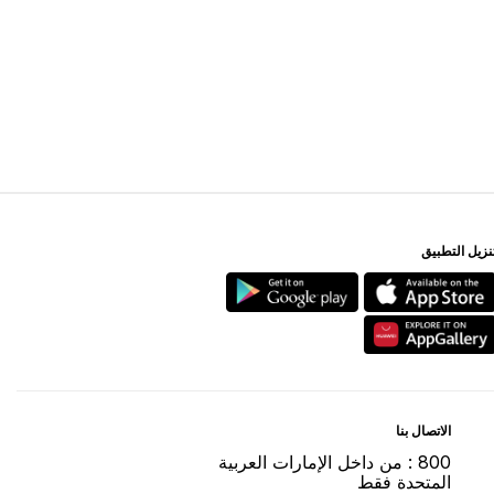
ﻨﺰﻳﻞ اﻟﺘﻄﺒﻴﻖ
اﻻﺗﺼﺎﻝ ﺑﻨﺎ
800 : ﻣﻦ ﺩاﺧﻞ اﻹﻣﺎﺭاﺕ اﻟﻌﺮﺑﻴﺔ
اﻟﻤﺘﺤﺪﺓ ﻓﻘﻂ