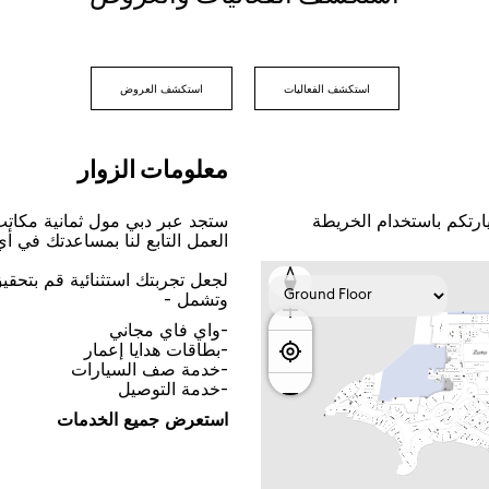
اﺳﺘﻜﺸﻒ اﻟﻔﻌﺎﻟﻴﺎﺕ
اﺳﺘﻜﺸﻒ اﻟﻌﺮﻭﺽ
ﻣﻌﻠﻮﻣﺎﺕ اﻟﺰﻭاﺭ
ﺎﺭﺗﻜﻢ ﺑﺎﺳﺘﺨﺪاﻡ اﻟﺨﺮﻳﻄﺔ
ﺳﺘﺠﺪ ﻋﺒﺮ ﺩﺑﻲ ﻣﻮﻝ ﺛﻤﺎﻧﻴﺔ ﻣﻜﺎﺗ
اﻟﻌﻤﻞ اﻟﺘﺎﺑﻊ ﻟﻨﺎ ﺑﻤﺴﺎﻋﺪﺗﻚ ﻓﻲ ﺃ
ﻟﺠﻌﻞ ﺗﺠﺮﺑﺘﻚ اﺳﺘﺜﻨﺎﺋﻴﺔ ﻗﻢ ﺑﺘﺤﻘ
ﻭﺗﺸﻤﻞ -
-ﻭاﻱ ﻓﺎﻱ ﻣﺠﺎﻧﻲ
-ﺑﻄﺎﻗﺎﺕ ﻫﺪاﻳﺎ ﺇﻋﻤﺎﺭ
-ﺧﺪﻣﺔ ﺻﻒ اﻟﺴﻴﺎﺭاﺕ
-ﺧﺪﻣﺔ اﻟﺘﻮﺻﻴﻞ
اﺳﺘﻌﺮﺽ ﺟﻤﻴﻊ اﻟﺨﺪﻣﺎﺕ