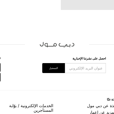
ﺗ
اﺣﺼﻞ ﻋﻠﻰ ﻧﺸﺮﺗﻨﺎ اﻹﺧﺒﺎﺭﻳﺔ
اﻟﺘﺴﺠﻴﻞ
ﺓ ﻋﻨّﺎ
ﺬﺓ ﻋﻦ ﺩﺑﻲ ﻣﻮﻝ
اﻟﺨﺪﻣﺎﺕ اﻹﻟﻜﺘﺮﻭﻧﻴﺔ / ﺑﻮّاﺑﺔ
اﻟﻤﺴﺘﺄﺟﺮﻳﻦ
مزيد عن إعمار