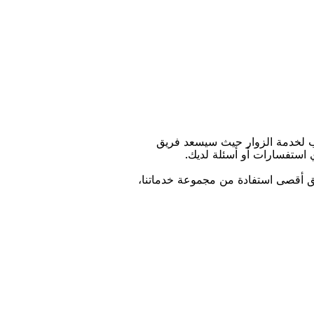
ﺐ ﻟﺨﺪﻣﺔ اﻟﺰﻭاﺭ ﺣﻴﺚ ﺳﻴﺴﻌﺪ ﻓﺮﻳﻖ
ﻱ اﺳﺘﻔﺴﺎﺭاﺕ ﺃﻭ ﺃﺳﺌﻠﺔ ﻟﺪﻳﻚ.
ﻴﻖ ﺃﻗﺼﻰ اﺳﺘﻔﺎﺩﺓ ﻣﻦ ﻣﺠﻤﻮﻋﺔ ﺧﺪﻣﺎﺗﻨﺎ،