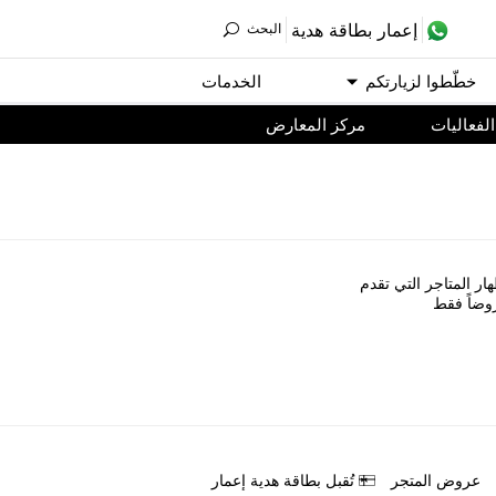
ﺇﻋﻤﺎﺭ ﺑﻄﺎﻗﺔ ﻫﺪﻳﺔ
اﻟﺒﺤﺚ
ﺧﻄّﻄﻮا ﻟﺰﻳﺎﺭﺗﻜﻢ
اﻟﺨﺪﻣﺎﺕ
اﻟﻔﻌﺎﻟﻴﺎﺕ
مركز المعارض
ﺎﺭ اﻟﻤﺘﺎﺟﺮ اﻟﺘﻲ ﺗﻘﺪﻡ
ﻭﺿﺎً ﻓﻘﻂ
ﻋﺮﻭﺽ اﻟﻤﺘﺠﺮ
ﺗُﻘﺒﻞ ﺑﻄﺎﻗﺔ ﻫﺪﻳﺔ ﺇﻋﻤﺎﺭ