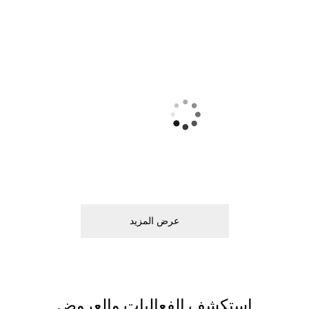
ﻋﺮﺽ اﻟﻤﺰﻳﺪ
اﺳﺘﻜﺸﻒ اﻟﻔﻌﺎﻟﻴﺎﺕ ﻭاﻟﻌﺮﻭﺽ