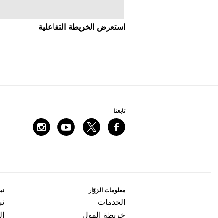
اﺳﺘﻌﺮﺽ اﻟﺨﺮﻳﻄﺔ اﻟﺘﻔﺎﻋﻠﻴﺔ
ﺗﺎﺑﻌﻨﺎ
ﻣﻌﻠﻮﻣﺎﺕ اﻟﺰﻭّاﺭ
ﻧﺒﺬ
اﻟﺨﺪﻣﺎﺕ
ﻧﺒ
ﺧﺮﻳﻄﺔ اﻟﻤﻮﻝ
ال