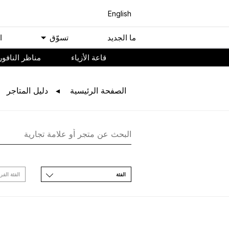
English
ﻣﺎ اﻟﺠﺪﻳﺪ
ﺗﺴﻮّﻕ
ا
ﻗﺎﻋﺔ اﻷﺯﻳﺎء
مناظر النافور
اﻟﺼﻔﺤﺔ اﻟﺮﺋﻴﺴﻴﺔ
ﺩﻟﻴﻞ اﻟﻤﺘﺎﺟﺮ
اﻟﻔﺌﺔ
اﻟﻔﺌﺔ اﻟﻔﺮ