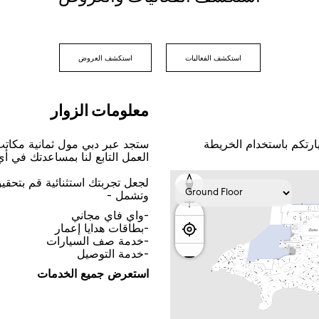
اﺳﺘﻜﺸﻒ اﻟﻔﻌﺎﻟﻴﺎﺕ
اﺳﺘﻜﺸﻒ اﻟﻌﺮﻭﺽ
ﻣﻌﻠﻮﻣﺎﺕ اﻟﺰﻭاﺭ
ﺎﺭﺗﻜﻢ ﺑﺎﺳﺘﺨﺪاﻡ اﻟﺨﺮﻳﻄﺔ
ﺳﺘﺠﺪ ﻋﺒﺮ ﺩﺑﻲ ﻣﻮﻝ ﺛﻤﺎﻧﻴﺔ ﻣﻜﺎﺗ
اﻟﻌﻤﻞ اﻟﺘﺎﺑﻊ ﻟﻨﺎ ﺑﻤﺴﺎﻋﺪﺗﻚ ﻓﻲ ﺃ
ﻟﺠﻌﻞ ﺗﺠﺮﺑﺘﻚ اﺳﺘﺜﻨﺎﺋﻴﺔ ﻗﻢ ﺑﺘﺤﻘ
ﻭﺗﺸﻤﻞ -
-ﻭاﻱ ﻓﺎﻱ ﻣﺠﺎﻧﻲ
-ﺑﻄﺎﻗﺎﺕ ﻫﺪاﻳﺎ ﺇﻋﻤﺎﺭ
-ﺧﺪﻣﺔ ﺻﻒ اﻟﺴﻴﺎﺭاﺕ
-ﺧﺪﻣﺔ اﻟﺘﻮﺻﻴﻞ
اﺳﺘﻌﺮﺽ ﺟﻤﻴﻊ اﻟﺨﺪﻣﺎﺕ