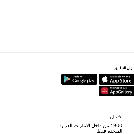
ﻨﺰﻳﻞ اﻟﺘﻄﺒﻴﻖ
اﻻﺗﺼﺎﻝ ﺑﻨﺎ
800 : ﻣﻦ ﺩاﺧﻞ اﻹﻣﺎﺭاﺕ اﻟﻌﺮﺑﻴﺔ
اﻟﻤﺘﺤﺪﺓ ﻓﻘﻂ