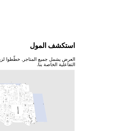
اﺳﺘﻜﺸﻒ اﻟﻤﻮﻝ
اﻟﻌﺮﺽ ﻳﺸﻤﻞ ﺟﻤﻴﻊ اﻟﻤﺘﺎﺟﺮ. ﺧﻄّﻄﻮا ﻟﺰﻳ
اﻟﺘﻔﺎﻋﻠﻴﺔ اﻟﺨﺎﺻﺔ ﺑﻨﺎ.