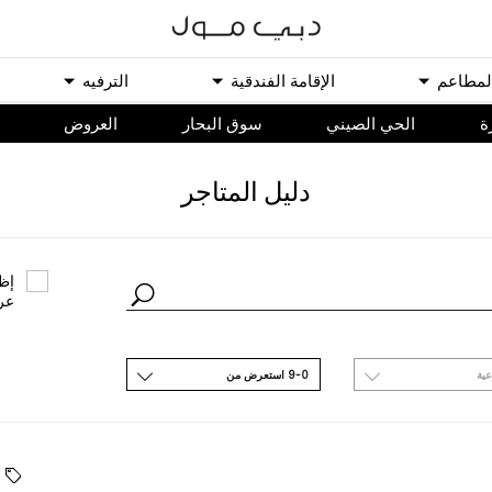
ﻟﻤﻄﺎﻋﻢ
اﻹﻗﺎﻣﺔ اﻟﻔﻨﺪﻗﻴﺔ
اﻟﺘﺮﻓﻴﻪ
ة
الحي الصيني
سوق البحار
اﻟﻌﺮﻭﺽ
ﺩﻟﻴﻞ اﻟﻤﺘﺎﺟﺮ
ﺇﻇﻬ
ﻋﺮ
ﻋﻴﺔ
9-0 اﺳﺘﻌﺮﺽ ﻣﻦ