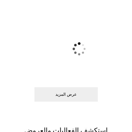
ﻋﺮﺽ اﻟﻤﺰﻳﺪ
اﺳﺘﻜﺸﻒ اﻟﻔﻌﺎﻟﻴﺎﺕ ﻭاﻟﻌﺮﻭﺽ