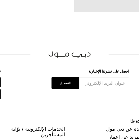
ﺗ
اﺣﺼﻞ ﻋﻠﻰ ﻧﺸﺮﺗﻨﺎ اﻹﺧﺒﺎﺭﻳﺔ
اﻟﺘﺴﺠﻴﻞ
ﺓ ﻋﻨّﺎ
ﺬﺓ ﻋﻦ ﺩﺑﻲ ﻣﻮﻝ
اﻟﺨﺪﻣﺎﺕ اﻹﻟﻜﺘﺮﻭﻧﻴﺔ / ﺑﻮّاﺑﺔ
اﻟﻤﺴﺘﺄﺟﺮﻳﻦ
مزيد عن إعمار