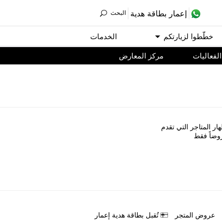
ﺇﻋﻤﺎﺭ ﺑﻄﺎﻗﺔ ﻫﺪﻳﺔ
اﻟﺒﺤﺚ
ﺧﻄّﻄﻮا ﻟﺰﻳﺎﺭﺗﻜﻢ
اﻟﺨﺪﻣﺎﺕ
اﻟﻔﻌﺎﻟﻴﺎﺕ
مركز المعارض
ﺎﺭ اﻟﻤﺘﺎﺟﺮ اﻟﺘﻲ ﺗﻘﺪﻡ
ﻭﺿﺎً ﻓﻘﻂ
ﻋﺮﻭﺽ اﻟﻤﺘﺠﺮ
ﺗُﻘﺒﻞ ﺑﻄﺎﻗﺔ ﻫﺪﻳﺔ ﺇﻋﻤﺎﺭ