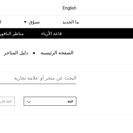
English
ﻣﺎ اﻟﺠﺪﻳﺪ
ﺗﺴﻮّﻕ
ا
ﻗﺎﻋﺔ اﻷﺯﻳﺎء
مناظر النافور
اﻟﺼﻔﺤﺔ اﻟﺮﺋﻴﺴﻴﺔ
ﺩﻟﻴﻞ اﻟﻤﺘﺎﺟﺮ
اﻟﻔﺌﺔ
اﻟﻔﺌﺔ اﻟﻔﺮ