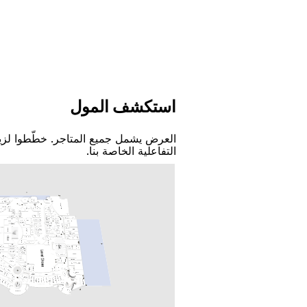
اﺳﺘﻜﺸﻒ اﻟﻤﻮﻝ
اﻟﻌﺮﺽ ﻳﺸﻤﻞ ﺟﻤﻴﻊ اﻟﻤﺘﺎﺟﺮ. ﺧﻄّﻄﻮا ﻟﺰﻳ
اﻟﺘﻔﺎﻋﻠﻴﺔ اﻟﺨﺎﺻﺔ ﺑﻨﺎ.