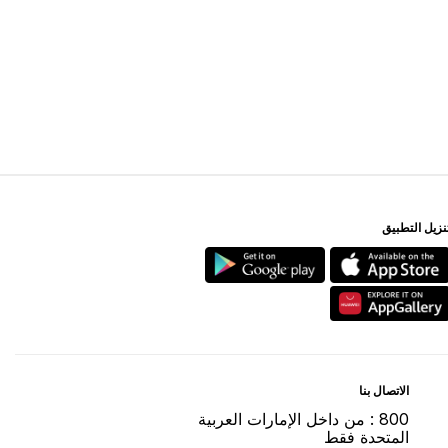
ﻨﺰﻳﻞ اﻟﺘﻄﺒﻴﻖ
اﻻﺗﺼﺎﻝ ﺑﻨﺎ
800 : ﻣﻦ ﺩاﺧﻞ اﻹﻣﺎﺭاﺕ اﻟﻌﺮﺑﻴﺔ
اﻟﻤﺘﺤﺪﺓ ﻓﻘﻂ