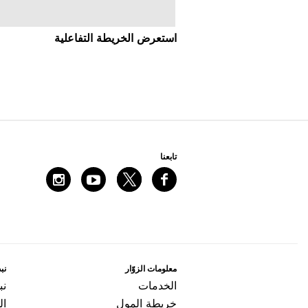
اﺳﺘﻌﺮﺽ اﻟﺨﺮﻳﻄﺔ اﻟﺘﻔﺎﻋﻠﻴﺔ
ﺗﺎﺑﻌﻨﺎ
ﻣﻌﻠﻮﻣﺎﺕ اﻟﺰﻭّاﺭ
ﻧﺒﺬ
اﻟﺨﺪﻣﺎﺕ
ﻧﺒ
ﺧﺮﻳﻄﺔ اﻟﻤﻮﻝ
ال