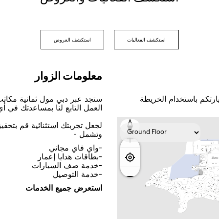
اﺳﺘﻜﺸﻒ اﻟﻔﻌﺎﻟﻴﺎﺕ
اﺳﺘﻜﺸﻒ اﻟﻌﺮﻭﺽ
ﻣﻌﻠﻮﻣﺎﺕ اﻟﺰﻭاﺭ
ﺎﺭﺗﻜﻢ ﺑﺎﺳﺘﺨﺪاﻡ اﻟﺨﺮﻳﻄﺔ
ﺳﺘﺠﺪ ﻋﺒﺮ ﺩﺑﻲ ﻣﻮﻝ ﺛﻤﺎﻧﻴﺔ ﻣﻜﺎﺗ
اﻟﻌﻤﻞ اﻟﺘﺎﺑﻊ ﻟﻨﺎ ﺑﻤﺴﺎﻋﺪﺗﻚ ﻓﻲ ﺃ
ﻟﺠﻌﻞ ﺗﺠﺮﺑﺘﻚ اﺳﺘﺜﻨﺎﺋﻴﺔ ﻗﻢ ﺑﺘﺤﻘ
ﻭﺗﺸﻤﻞ -
-ﻭاﻱ ﻓﺎﻱ ﻣﺠﺎﻧﻲ
-ﺑﻄﺎﻗﺎﺕ ﻫﺪاﻳﺎ ﺇﻋﻤﺎﺭ
-ﺧﺪﻣﺔ ﺻﻒ اﻟﺴﻴﺎﺭاﺕ
-ﺧﺪﻣﺔ اﻟﺘﻮﺻﻴﻞ
اﺳﺘﻌﺮﺽ ﺟﻤﻴﻊ اﻟﺨﺪﻣﺎﺕ