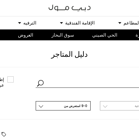
ﻟﻤﻄﺎﻋﻢ
اﻹﻗﺎﻣﺔ اﻟﻔﻨﺪﻗﻴﺔ
اﻟﺘﺮﻓﻴﻪ
ة
الحي الصيني
سوق البحار
اﻟﻌﺮﻭﺽ
ﺩﻟﻴﻞ اﻟﻤﺘﺎﺟﺮ
ﺇﻇﻬ
ﻋﺮ
ﻋﻴﺔ
9-0 اﺳﺘﻌﺮﺽ ﻣﻦ