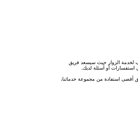
ﺐ ﻟﺨﺪﻣﺔ اﻟﺰﻭاﺭ ﺣﻴﺚ ﺳﻴﺴﻌﺪ ﻓﺮﻳﻖ
ﻱ اﺳﺘﻔﺴﺎﺭاﺕ ﺃﻭ ﺃﺳﺌﻠﺔ ﻟﺪﻳﻚ.
ﻴﻖ ﺃﻗﺼﻰ اﺳﺘﻔﺎﺩﺓ ﻣﻦ ﻣﺠﻤﻮﻋﺔ ﺧﺪﻣﺎﺗﻨﺎ،