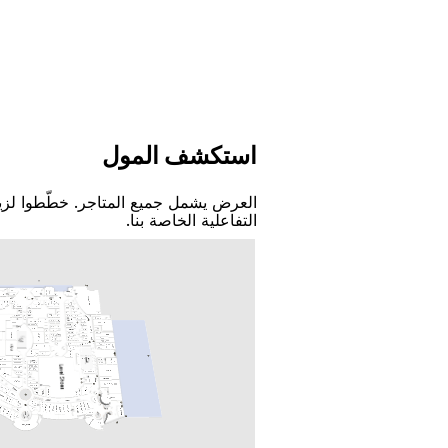
اﺳﺘﻜﺸﻒ اﻟﻤﻮﻝ
اﻟﻌﺮﺽ ﻳﺸﻤﻞ ﺟﻤﻴﻊ اﻟﻤﺘﺎﺟﺮ. ﺧﻄّﻄﻮا ﻟﺰﻳ
اﻟﺘﻔﺎﻋﻠﻴﺔ اﻟﺨﺎﺻﺔ ﺑﻨﺎ.