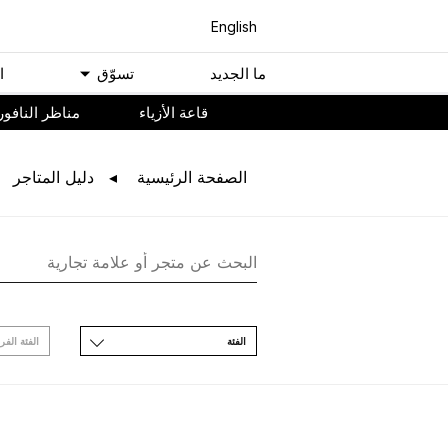
English
ﻣﺎ اﻟﺠﺪﻳﺪ
ﺗﺴﻮّﻕ
ا
ﻗﺎﻋﺔ اﻷﺯﻳﺎء
مناظر النافور
اﻟﺼﻔﺤﺔ اﻟﺮﺋﻴﺴﻴﺔ
ﺩﻟﻴﻞ اﻟﻤﺘﺎﺟﺮ
اﻟﻔﺌﺔ
اﻟﻔﺌﺔ اﻟﻔﺮ