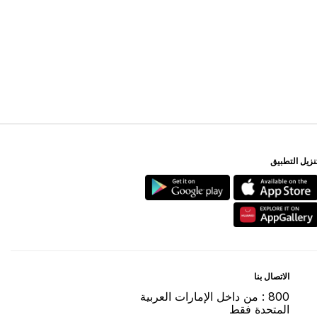
ﻨﺰﻳﻞ اﻟﺘﻄﺒﻴﻖ
اﻻﺗﺼﺎﻝ ﺑﻨﺎ
800 : ﻣﻦ ﺩاﺧﻞ اﻹﻣﺎﺭاﺕ اﻟﻌﺮﺑﻴﺔ
اﻟﻤﺘﺤﺪﺓ ﻓﻘﻂ