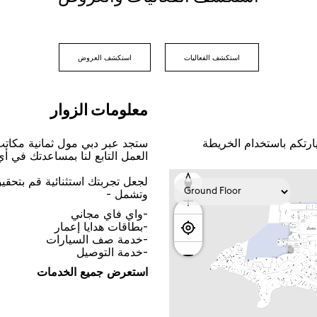
اﺳﺘﻜﺸﻒ اﻟﻔﻌﺎﻟﻴﺎﺕ
اﺳﺘﻜﺸﻒ اﻟﻌﺮﻭﺽ
ﻣﻌﻠﻮﻣﺎﺕ اﻟﺰﻭاﺭ
ﺎﺭﺗﻜﻢ ﺑﺎﺳﺘﺨﺪاﻡ اﻟﺨﺮﻳﻄﺔ
ﺳﺘﺠﺪ ﻋﺒﺮ ﺩﺑﻲ ﻣﻮﻝ ﺛﻤﺎﻧﻴﺔ ﻣﻜﺎﺗ
اﻟﻌﻤﻞ اﻟﺘﺎﺑﻊ ﻟﻨﺎ ﺑﻤﺴﺎﻋﺪﺗﻚ ﻓﻲ ﺃ
ﻟﺠﻌﻞ ﺗﺠﺮﺑﺘﻚ اﺳﺘﺜﻨﺎﺋﻴﺔ ﻗﻢ ﺑﺘﺤﻘ
ﻭﺗﺸﻤﻞ -
-ﻭاﻱ ﻓﺎﻱ ﻣﺠﺎﻧﻲ
-ﺑﻄﺎﻗﺎﺕ ﻫﺪاﻳﺎ ﺇﻋﻤﺎﺭ
-ﺧﺪﻣﺔ ﺻﻒ اﻟﺴﻴﺎﺭاﺕ
-ﺧﺪﻣﺔ اﻟﺘﻮﺻﻴﻞ
اﺳﺘﻌﺮﺽ ﺟﻤﻴﻊ اﻟﺨﺪﻣﺎﺕ