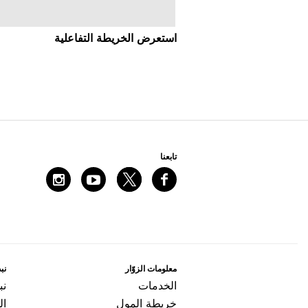
اﺳﺘﻌﺮﺽ اﻟﺨﺮﻳﻄﺔ اﻟﺘﻔﺎﻋﻠﻴﺔ
ﺗﺎﺑﻌﻨﺎ
ﻣﻌﻠﻮﻣﺎﺕ اﻟﺰﻭّاﺭ
ﻧﺒﺬ
اﻟﺨﺪﻣﺎﺕ
ﻧﺒ
ﺧﺮﻳﻄﺔ اﻟﻤﻮﻝ
ال