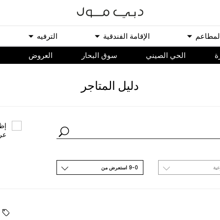
ﻟﻤﻄﺎﻋﻢ
اﻹﻗﺎﻣﺔ اﻟﻔﻨﺪﻗﻴﺔ
اﻟﺘﺮﻓﻴﻪ
ة
الحي الصيني
سوق البحار
اﻟﻌﺮﻭﺽ
ﺩﻟﻴﻞ اﻟﻤﺘﺎﺟﺮ
ﺇﻇﻬ
ﻋﺮ
ﻋﻴﺔ
9-0 اﺳﺘﻌﺮﺽ ﻣﻦ