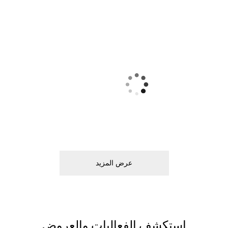
ﻋﺮﺽ اﻟﻤﺰﻳﺪ
اﺳﺘﻜﺸﻒ اﻟﻔﻌﺎﻟﻴﺎﺕ ﻭاﻟﻌﺮﻭﺽ