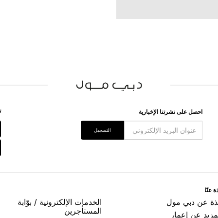
ﺗ
اﺣﺼﻞ ﻋﻠﻰ ﻧﺸﺮﺗﻨﺎ اﻹﺧﺒﺎﺭﻳﺔ
اﻟﺘﺴﺠﻴﻞ
ﺓ ﻋﻨّﺎ
ﺬﺓ ﻋﻦ ﺩﺑﻲ ﻣﻮﻝ
اﻟﺨﺪﻣﺎﺕ اﻹﻟﻜﺘﺮﻭﻧﻴﺔ / ﺑﻮّاﺑﺔ
اﻟﻤﺴﺘﺄﺟﺮﻳﻦ
مزيد عن إعمار