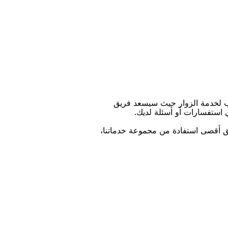
ﺐ ﻟﺨﺪﻣﺔ اﻟﺰﻭاﺭ ﺣﻴﺚ ﺳﻴﺴﻌﺪ ﻓﺮﻳﻖ
ﻱ اﺳﺘﻔﺴﺎﺭاﺕ ﺃﻭ ﺃﺳﺌﻠﺔ ﻟﺪﻳﻚ.
ﻴﻖ ﺃﻗﺼﻰ اﺳﺘﻔﺎﺩﺓ ﻣﻦ ﻣﺠﻤﻮﻋﺔ ﺧﺪﻣﺎﺗﻨﺎ،