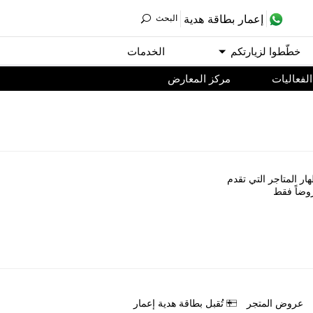
ﺇﻋﻤﺎﺭ ﺑﻄﺎﻗﺔ ﻫﺪﻳﺔ
اﻟﺒﺤﺚ
ﺧﻄّﻄﻮا ﻟﺰﻳﺎﺭﺗﻜﻢ
اﻟﺨﺪﻣﺎﺕ
اﻟﻔﻌﺎﻟﻴﺎﺕ
مركز المعارض
ﺎﺭ اﻟﻤﺘﺎﺟﺮ اﻟﺘﻲ ﺗﻘﺪﻡ
ﻭﺿﺎً ﻓﻘﻂ
ﻋﺮﻭﺽ اﻟﻤﺘﺠﺮ
ﺗُﻘﺒﻞ ﺑﻄﺎﻗﺔ ﻫﺪﻳﺔ ﺇﻋﻤﺎﺭ