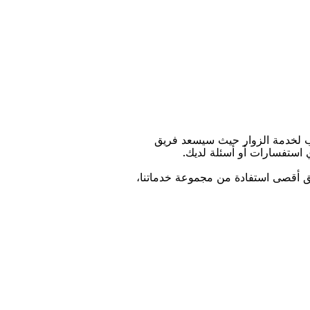
ﺐ ﻟﺨﺪﻣﺔ اﻟﺰﻭاﺭ ﺣﻴﺚ ﺳﻴﺴﻌﺪ ﻓﺮﻳﻖ
ﻱ اﺳﺘﻔﺴﺎﺭاﺕ ﺃﻭ ﺃﺳﺌﻠﺔ ﻟﺪﻳﻚ.
ﻴﻖ ﺃﻗﺼﻰ اﺳﺘﻔﺎﺩﺓ ﻣﻦ ﻣﺠﻤﻮﻋﺔ ﺧﺪﻣﺎﺗﻨﺎ،