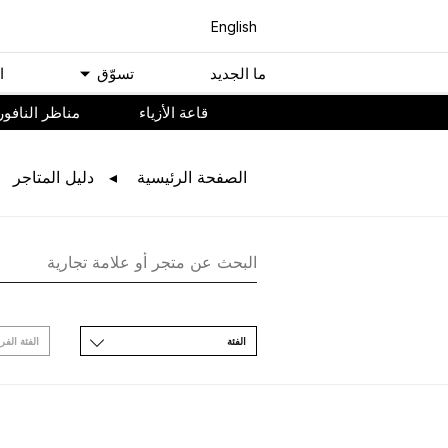
English
ﻣﺎ اﻟﺠﺪﻳﺪ
ﺗﺴﻮّﻕ
ا
ﻗﺎﻋﺔ اﻷﺯﻳﺎء
مناظر النافور
اﻟﺼﻔﺤﺔ اﻟﺮﺋﻴﺴﻴﺔ
ﺩﻟﻴﻞ اﻟﻤﺘﺎﺟﺮ
اﻟﻔﺌﺔ
اﻟﻔﺌﺔ اﻟﻔﺮ