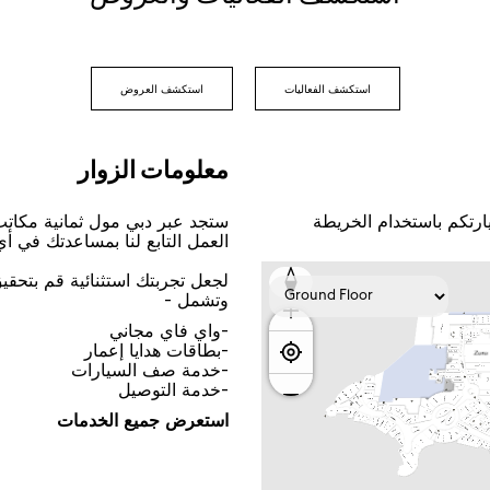
اﺳﺘﻜﺸﻒ اﻟﻔﻌﺎﻟﻴﺎﺕ
اﺳﺘﻜﺸﻒ اﻟﻌﺮﻭﺽ
ﻣﻌﻠﻮﻣﺎﺕ اﻟﺰﻭاﺭ
ﺎﺭﺗﻜﻢ ﺑﺎﺳﺘﺨﺪاﻡ اﻟﺨﺮﻳﻄﺔ
ﺳﺘﺠﺪ ﻋﺒﺮ ﺩﺑﻲ ﻣﻮﻝ ﺛﻤﺎﻧﻴﺔ ﻣﻜﺎﺗ
اﻟﻌﻤﻞ اﻟﺘﺎﺑﻊ ﻟﻨﺎ ﺑﻤﺴﺎﻋﺪﺗﻚ ﻓﻲ ﺃ
ﻟﺠﻌﻞ ﺗﺠﺮﺑﺘﻚ اﺳﺘﺜﻨﺎﺋﻴﺔ ﻗﻢ ﺑﺘﺤﻘ
ﻭﺗﺸﻤﻞ -
-ﻭاﻱ ﻓﺎﻱ ﻣﺠﺎﻧﻲ
-ﺑﻄﺎﻗﺎﺕ ﻫﺪاﻳﺎ ﺇﻋﻤﺎﺭ
-ﺧﺪﻣﺔ ﺻﻒ اﻟﺴﻴﺎﺭاﺕ
-ﺧﺪﻣﺔ اﻟﺘﻮﺻﻴﻞ
اﺳﺘﻌﺮﺽ ﺟﻤﻴﻊ اﻟﺨﺪﻣﺎﺕ