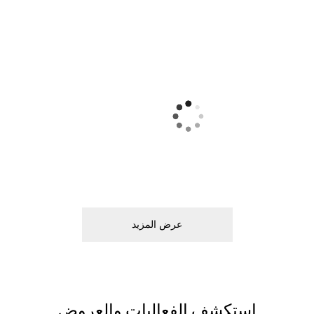
ﻋﺮﺽ اﻟﻤﺰﻳﺪ
اﺳﺘﻜﺸﻒ اﻟﻔﻌﺎﻟﻴﺎﺕ ﻭاﻟﻌﺮﻭﺽ