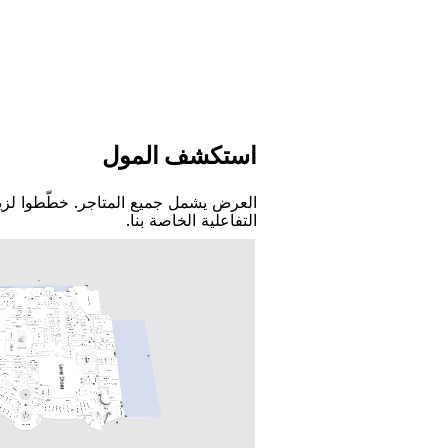
اﺳﺘﻜﺸﻒ اﻟﻤﻮﻝ
اﻟﻌﺮﺽ ﻳﺸﻤﻞ ﺟﻤﻴﻊ اﻟﻤﺘﺎﺟﺮ. ﺧﻄّﻄﻮا ﻟﺰﻳ
اﻟﺘﻔﺎﻋﻠﻴﺔ اﻟﺨﺎﺻﺔ ﺑﻨﺎ.