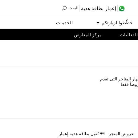
ﺇﻋﻤﺎﺭ ﺑﻄﺎﻗﺔ ﻫﺪﻳﺔ
اﻟﺒﺤﺚ
ﺧﻄّﻄﻮا ﻟﺰﻳﺎﺭﺗﻜﻢ
اﻟﺨﺪﻣﺎﺕ
اﻟﻔﻌﺎﻟﻴﺎﺕ
مركز المعارض
ﺎﺭ اﻟﻤﺘﺎﺟﺮ اﻟﺘﻲ ﺗﻘﺪﻡ
ﻭﺿﺎً ﻓﻘﻂ
ﻋﺮﻭﺽ اﻟﻤﺘﺠﺮ
ﺗُﻘﺒﻞ ﺑﻄﺎﻗﺔ ﻫﺪﻳﺔ ﺇﻋﻤﺎﺭ