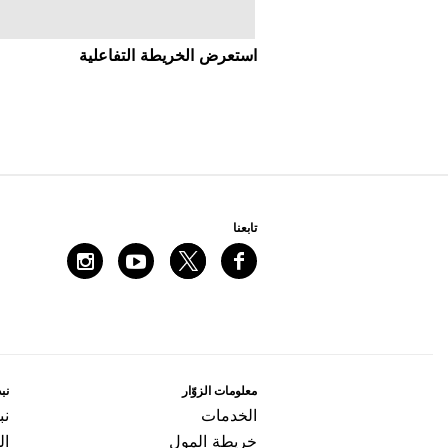
اﺳﺘﻌﺮﺽ اﻟﺨﺮﻳﻄﺔ اﻟﺘﻔﺎﻋﻠﻴﺔ
ﺗﺎﺑﻌﻨﺎ
ﻣﻌﻠﻮﻣﺎﺕ اﻟﺰﻭّاﺭ
ﻧﺒﺬ
اﻟﺨﺪﻣﺎﺕ
ﻧﺒ
ﺧﺮﻳﻄﺔ اﻟﻤﻮﻝ
ال