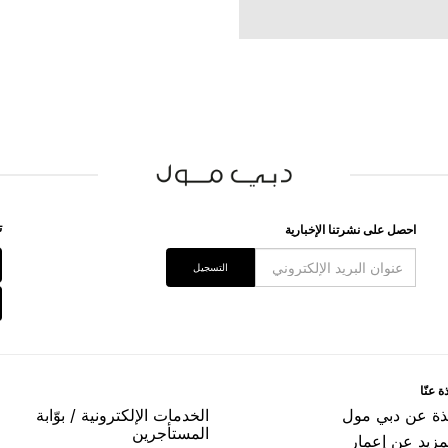
ﺗ
اﺣﺼﻞ ﻋﻠﻰ ﻧﺸﺮﺗﻨﺎ اﻹﺧﺒﺎﺭﻳﺔ
اﻟﺘﺴﺠﻴﻞ
ﺓ ﻋﻨّﺎ
ﺬﺓ ﻋﻦ ﺩﺑﻲ ﻣﻮﻝ
اﻟﺨﺪﻣﺎﺕ اﻹﻟﻜﺘﺮﻭﻧﻴﺔ / ﺑﻮّاﺑﺔ
اﻟﻤﺴﺘﺄﺟﺮﻳﻦ
مزيد عن إعمار