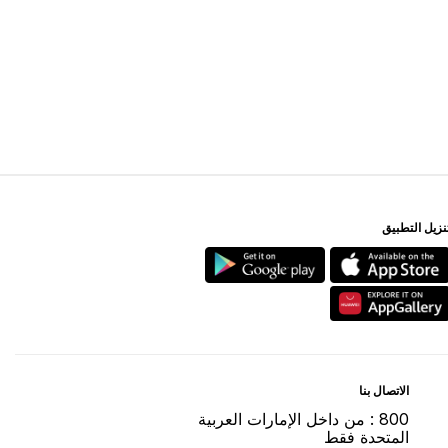
ﻨﺰﻳﻞ اﻟﺘﻄﺒﻴﻖ
اﻻﺗﺼﺎﻝ ﺑﻨﺎ
800 : ﻣﻦ ﺩاﺧﻞ اﻹﻣﺎﺭاﺕ اﻟﻌﺮﺑﻴﺔ
اﻟﻤﺘﺤﺪﺓ ﻓﻘﻂ