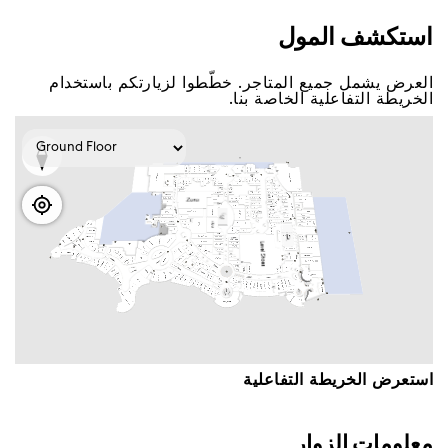
اﺳﺘﻜﺸﻒ اﻟﻤﻮﻝ
اﻟﻌﺮﺽ ﻳﺸﻤﻞ ﺟﻤﻴﻊ اﻟﻤﺘﺎﺟﺮ. ﺧﻄّﻄﻮا ﻟﺰﻳﺎﺭﺗﻜﻢ ﺑﺎﺳﺘﺨﺪاﻡ
اﻟﺨﺮﻳﻄﺔ اﻟﺘﻔﺎﻋﻠﻴﺔ اﻟﺨﺎﺻﺔ ﺑﻨﺎ.
اﺳﺘﻌﺮﺽ اﻟﺨﺮﻳﻄﺔ اﻟﺘﻔﺎﻋﻠﻴﺔ
ﻣﻌﻠﻮﻣﺎﺕ اﻟﺰﻭاﺭ