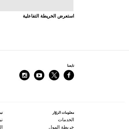
اﺳﺘﻌﺮﺽ اﻟﺨﺮﻳﻄﺔ اﻟﺘﻔﺎﻋﻠﻴﺔ
ﺗﺎﺑﻌﻨﺎ
ﻣﻌﻠﻮﻣﺎﺕ اﻟﺰﻭّاﺭ
ﻧﺒﺬ
اﻟﺨﺪﻣﺎﺕ
ﻧﺒ
ﺧﺮﻳﻄﺔ اﻟﻤﻮﻝ
ال