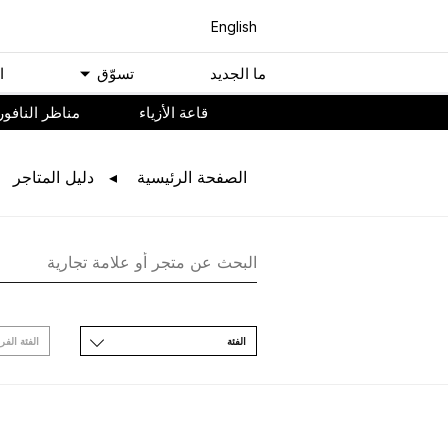
English
ﻣﺎ اﻟﺠﺪﻳﺪ
ﺗﺴﻮّﻕ
ا
ﻗﺎﻋﺔ اﻷﺯﻳﺎء
مناظر النافور
اﻟﺼﻔﺤﺔ اﻟﺮﺋﻴﺴﻴﺔ
ﺩﻟﻴﻞ اﻟﻤﺘﺎﺟﺮ
اﻟﻔﺌﺔ
اﻟﻔﺌﺔ اﻟﻔﺮ