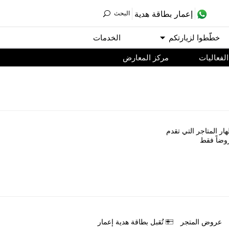
ﺇﻋﻤﺎﺭ ﺑﻄﺎﻗﺔ ﻫﺪﻳﺔ
اﻟﺒﺤﺚ
ﺧﻄّﻄﻮا ﻟﺰﻳﺎﺭﺗﻜﻢ
اﻟﺨﺪﻣﺎﺕ
اﻟﻔﻌﺎﻟﻴﺎﺕ
مركز المعارض
ﺎﺭ اﻟﻤﺘﺎﺟﺮ اﻟﺘﻲ ﺗﻘﺪﻡ
ﻭﺿﺎً ﻓﻘﻂ
ﻋﺮﻭﺽ اﻟﻤﺘﺠﺮ
ﺗُﻘﺒﻞ ﺑﻄﺎﻗﺔ ﻫﺪﻳﺔ ﺇﻋﻤﺎﺭ