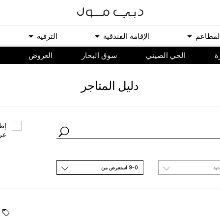
ﻟﻤﻄﺎﻋﻢ
اﻹﻗﺎﻣﺔ اﻟﻔﻨﺪﻗﻴﺔ
اﻟﺘﺮﻓﻴﻪ
ة
الحي الصيني
سوق البحار
اﻟﻌﺮﻭﺽ
ﺩﻟﻴﻞ اﻟﻤﺘﺎﺟﺮ
ﺇﻇﻬ
ﻋﺮ
ﻋﻴﺔ
9-0 اﺳﺘﻌﺮﺽ ﻣﻦ