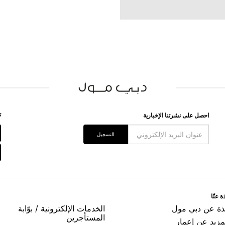
ﺗ
اﺣﺼﻞ ﻋﻠﻰ ﻧﺸﺮﺗﻨﺎ اﻹﺧﺒﺎﺭﻳﺔ
اﻟﺘﺴﺠﻴﻞ
ﺓ ﻋﻨّﺎ
ﺬﺓ ﻋﻦ ﺩﺑﻲ ﻣﻮﻝ
اﻟﺨﺪﻣﺎﺕ اﻹﻟﻜﺘﺮﻭﻧﻴﺔ / ﺑﻮّاﺑﺔ
اﻟﻤﺴﺘﺄﺟﺮﻳﻦ
مزيد عن إعمار