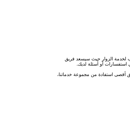
ﺐ ﻟﺨﺪﻣﺔ اﻟﺰﻭاﺭ ﺣﻴﺚ ﺳﻴﺴﻌﺪ ﻓﺮﻳﻖ
ﻱ اﺳﺘﻔﺴﺎﺭاﺕ ﺃﻭ ﺃﺳﺌﻠﺔ ﻟﺪﻳﻚ.
ﻴﻖ ﺃﻗﺼﻰ اﺳﺘﻔﺎﺩﺓ ﻣﻦ ﻣﺠﻤﻮﻋﺔ ﺧﺪﻣﺎﺗﻨﺎ،