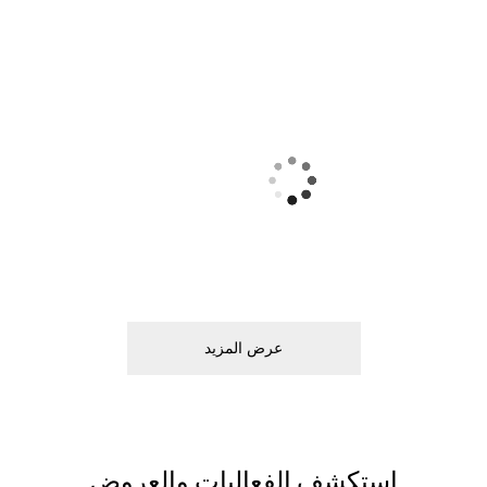
ﻋﺮﺽ اﻟﻤﺰﻳﺪ
اﺳﺘﻜﺸﻒ اﻟﻔﻌﺎﻟﻴﺎﺕ ﻭاﻟﻌﺮﻭﺽ