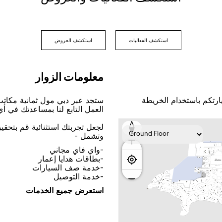
اﺳﺘﻜﺸﻒ اﻟﻔﻌﺎﻟﻴﺎﺕ
اﺳﺘﻜﺸﻒ اﻟﻌﺮﻭﺽ
ﻣﻌﻠﻮﻣﺎﺕ اﻟﺰﻭاﺭ
ﺎﺭﺗﻜﻢ ﺑﺎﺳﺘﺨﺪاﻡ اﻟﺨﺮﻳﻄﺔ
ﺳﺘﺠﺪ ﻋﺒﺮ ﺩﺑﻲ ﻣﻮﻝ ﺛﻤﺎﻧﻴﺔ ﻣﻜﺎﺗ
اﻟﻌﻤﻞ اﻟﺘﺎﺑﻊ ﻟﻨﺎ ﺑﻤﺴﺎﻋﺪﺗﻚ ﻓﻲ ﺃ
ﻟﺠﻌﻞ ﺗﺠﺮﺑﺘﻚ اﺳﺘﺜﻨﺎﺋﻴﺔ ﻗﻢ ﺑﺘﺤﻘ
ﻭﺗﺸﻤﻞ -
-ﻭاﻱ ﻓﺎﻱ ﻣﺠﺎﻧﻲ
-ﺑﻄﺎﻗﺎﺕ ﻫﺪاﻳﺎ ﺇﻋﻤﺎﺭ
-ﺧﺪﻣﺔ ﺻﻒ اﻟﺴﻴﺎﺭاﺕ
-ﺧﺪﻣﺔ اﻟﺘﻮﺻﻴﻞ
اﺳﺘﻌﺮﺽ ﺟﻤﻴﻊ اﻟﺨﺪﻣﺎﺕ