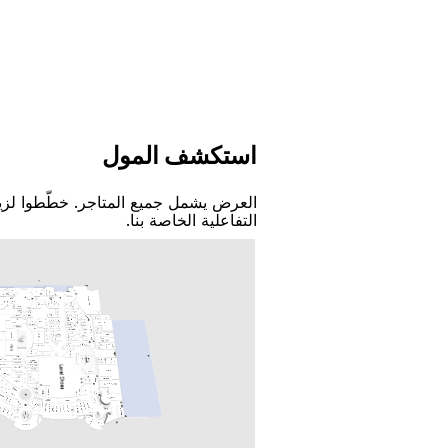
اﺳﺘﻜﺸﻒ اﻟﻤﻮﻝ
اﻟﻌﺮﺽ ﻳﺸﻤﻞ ﺟﻤﻴﻊ اﻟﻤﺘﺎﺟﺮ. ﺧﻄّﻄﻮا ﻟﺰﻳ
اﻟﺘﻔﺎﻋﻠﻴﺔ اﻟﺨﺎﺻﺔ ﺑﻨﺎ.