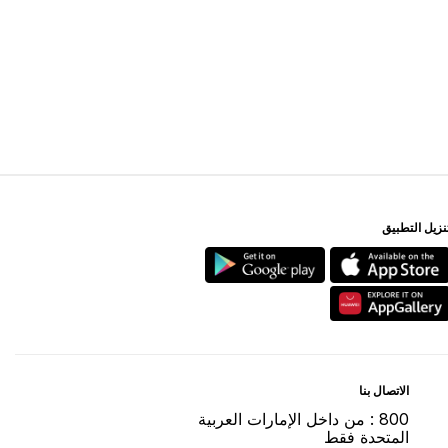
ﻨﺰﻳﻞ اﻟﺘﻄﺒﻴﻖ
اﻻﺗﺼﺎﻝ ﺑﻨﺎ
800 : ﻣﻦ ﺩاﺧﻞ اﻹﻣﺎﺭاﺕ اﻟﻌﺮﺑﻴﺔ
اﻟﻤﺘﺤﺪﺓ ﻓﻘﻂ