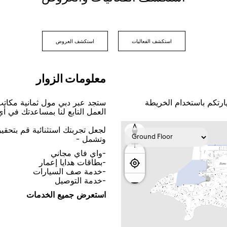
اﺳﺘﻜﺸﻒ اﻟﻔﻌﺎﻟﻴﺎﺕ
اﺳﺘﻜﺸﻒ اﻟﻌﺮﻭﺽ
ﻣﻌﻠﻮﻣﺎﺕ اﻟﺰﻭاﺭ
ﺎﺭﺗﻜﻢ ﺑﺎﺳﺘﺨﺪاﻡ اﻟﺨﺮﻳﻄﺔ
ﺳﺘﺠﺪ ﻋﺒﺮ ﺩﺑﻲ ﻣﻮﻝ ﺛﻤﺎﻧﻴﺔ ﻣﻜﺎﺗ
اﻟﻌﻤﻞ اﻟﺘﺎﺑﻊ ﻟﻨﺎ ﺑﻤﺴﺎﻋﺪﺗﻚ ﻓﻲ ﺃ
ﻟﺠﻌﻞ ﺗﺠﺮﺑﺘﻚ اﺳﺘﺜﻨﺎﺋﻴﺔ ﻗﻢ ﺑﺘﺤﻘ
ﻭﺗﺸﻤﻞ -
-ﻭاﻱ ﻓﺎﻱ ﻣﺠﺎﻧﻲ
-ﺑﻄﺎﻗﺎﺕ ﻫﺪاﻳﺎ ﺇﻋﻤﺎﺭ
-ﺧﺪﻣﺔ ﺻﻒ اﻟﺴﻴﺎﺭاﺕ
-ﺧﺪﻣﺔ اﻟﺘﻮﺻﻴﻞ
اﺳﺘﻌﺮﺽ ﺟﻤﻴﻊ اﻟﺨﺪﻣﺎﺕ