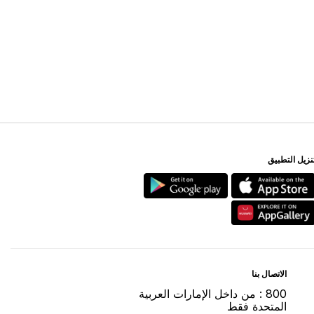
ﻨﺰﻳﻞ اﻟﺘﻄﺒﻴﻖ
اﻻﺗﺼﺎﻝ ﺑﻨﺎ
800 : ﻣﻦ ﺩاﺧﻞ اﻹﻣﺎﺭاﺕ اﻟﻌﺮﺑﻴﺔ
اﻟﻤﺘﺤﺪﺓ ﻓﻘﻂ