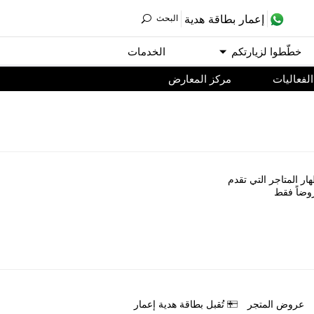
ﺇﻋﻤﺎﺭ ﺑﻄﺎﻗﺔ ﻫﺪﻳﺔ
اﻟﺒﺤﺚ
ﺧﻄّﻄﻮا ﻟﺰﻳﺎﺭﺗﻜﻢ
اﻟﺨﺪﻣﺎﺕ
اﻟﻔﻌﺎﻟﻴﺎﺕ
مركز المعارض
ﺎﺭ اﻟﻤﺘﺎﺟﺮ اﻟﺘﻲ ﺗﻘﺪﻡ
ﻭﺿﺎً ﻓﻘﻂ
ﻋﺮﻭﺽ اﻟﻤﺘﺠﺮ
ﺗُﻘﺒﻞ ﺑﻄﺎﻗﺔ ﻫﺪﻳﺔ ﺇﻋﻤﺎﺭ