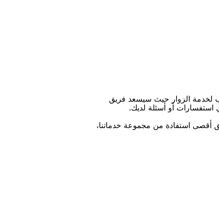
ﺐ ﻟﺨﺪﻣﺔ اﻟﺰﻭاﺭ ﺣﻴﺚ ﺳﻴﺴﻌﺪ ﻓﺮﻳﻖ
ﻱ اﺳﺘﻔﺴﺎﺭاﺕ ﺃﻭ ﺃﺳﺌﻠﺔ ﻟﺪﻳﻚ.
ﻴﻖ ﺃﻗﺼﻰ اﺳﺘﻔﺎﺩﺓ ﻣﻦ ﻣﺠﻤﻮﻋﺔ ﺧﺪﻣﺎﺗﻨﺎ،