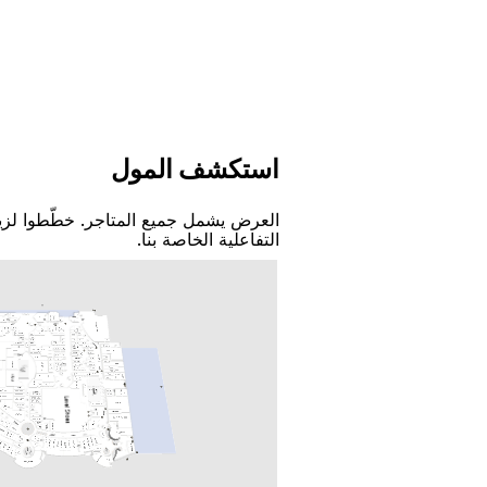
اﺳﺘﻜﺸﻒ اﻟﻤﻮﻝ
اﻟﻌﺮﺽ ﻳﺸﻤﻞ ﺟﻤﻴﻊ اﻟﻤﺘﺎﺟﺮ. ﺧﻄّﻄﻮا ﻟﺰﻳ
اﻟﺘﻔﺎﻋﻠﻴﺔ اﻟﺨﺎﺻﺔ ﺑﻨﺎ.