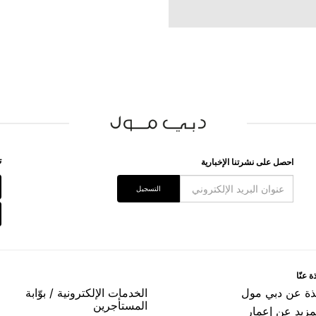
ﺗ
اﺣﺼﻞ ﻋﻠﻰ ﻧﺸﺮﺗﻨﺎ اﻹﺧﺒﺎﺭﻳﺔ
اﻟﺘﺴﺠﻴﻞ
ﺓ ﻋﻨّﺎ
ﺬﺓ ﻋﻦ ﺩﺑﻲ ﻣﻮﻝ
اﻟﺨﺪﻣﺎﺕ اﻹﻟﻜﺘﺮﻭﻧﻴﺔ / ﺑﻮّاﺑﺔ
اﻟﻤﺴﺘﺄﺟﺮﻳﻦ
مزيد عن إعمار