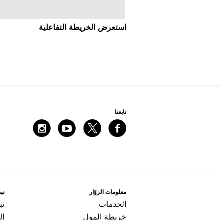
اﺳﺘﻌﺮﺽ اﻟﺨﺮﻳﻄﺔ اﻟﺘﻔﺎﻋﻠﻴﺔ
ﺗﺎﺑﻌﻨﺎ
ﻣﻌﻠﻮﻣﺎﺕ اﻟﺰﻭّاﺭ
ﻧﺒﺬ
اﻟﺨﺪﻣﺎﺕ
ﻧﺒ
ﺧﺮﻳﻄﺔ اﻟﻤﻮﻝ
ال