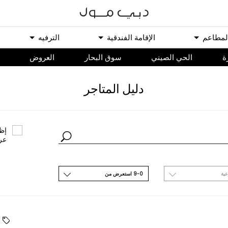
ﻟﻤﻄﺎﻋﻢ
اﻹﻗﺎﻣﺔ اﻟﻔﻨﺪﻗﻴﺔ
اﻟﺘﺮﻓﻴﻪ
ة
الحي الصيني
سوق البحار
اﻟﻌﺮﻭﺽ
ﺩﻟﻴﻞ اﻟﻤﺘﺎﺟﺮ
ﺇﻇﻬ
ﻋﺮ
ﻋﻴﺔ
9-0 اﺳﺘﻌﺮﺽ ﻣﻦ