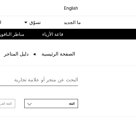
English
ﻣﺎ اﻟﺠﺪﻳﺪ
ﺗﺴﻮّﻕ
ا
ﻗﺎﻋﺔ اﻷﺯﻳﺎء
مناظر النافور
اﻟﺼﻔﺤﺔ اﻟﺮﺋﻴﺴﻴﺔ
ﺩﻟﻴﻞ اﻟﻤﺘﺎﺟﺮ
اﻟﻔﺌﺔ
اﻟﻔﺌﺔ اﻟﻔﺮ