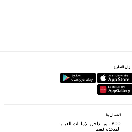
ﻨﺰﻳﻞ اﻟﺘﻄﺒﻴﻖ
اﻻﺗﺼﺎﻝ ﺑﻨﺎ
800 : ﻣﻦ ﺩاﺧﻞ اﻹﻣﺎﺭاﺕ اﻟﻌﺮﺑﻴﺔ
اﻟﻤﺘﺤﺪﺓ ﻓﻘﻂ