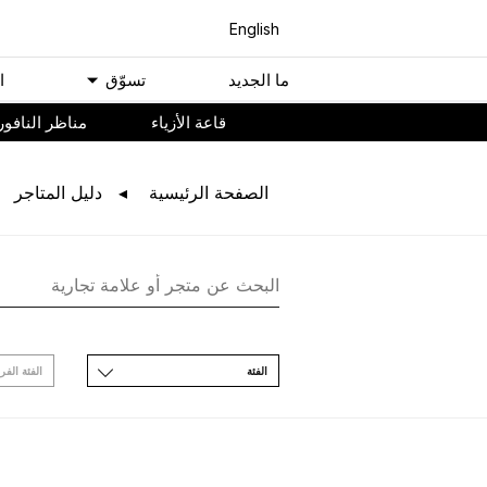
English
ﻣﺎ اﻟﺠﺪﻳﺪ
ﺗﺴﻮّﻕ
ا
ﻗﺎﻋﺔ اﻷﺯﻳﺎء
مناظر النافور
اﻟﺼﻔﺤﺔ اﻟﺮﺋﻴﺴﻴﺔ
ﺩﻟﻴﻞ اﻟﻤﺘﺎﺟﺮ
اﻟﻔﺌﺔ
اﻟﻔﺌﺔ اﻟﻔﺮ