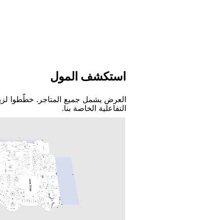
اﺳﺘﻜﺸﻒ اﻟﻤﻮﻝ
اﻟﻌﺮﺽ ﻳﺸﻤﻞ ﺟﻤﻴﻊ اﻟﻤﺘﺎﺟﺮ. ﺧﻄّﻄﻮا ﻟﺰﻳ
اﻟﺘﻔﺎﻋﻠﻴﺔ اﻟﺨﺎﺻﺔ ﺑﻨﺎ.