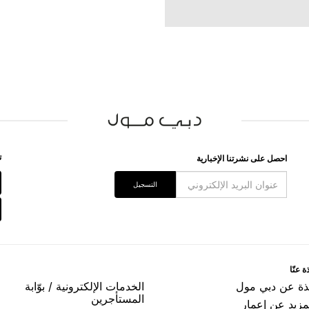
ﺗ
اﺣﺼﻞ ﻋﻠﻰ ﻧﺸﺮﺗﻨﺎ اﻹﺧﺒﺎﺭﻳﺔ
اﻟﺘﺴﺠﻴﻞ
ﺓ ﻋﻨّﺎ
ﺬﺓ ﻋﻦ ﺩﺑﻲ ﻣﻮﻝ
اﻟﺨﺪﻣﺎﺕ اﻹﻟﻜﺘﺮﻭﻧﻴﺔ / ﺑﻮّاﺑﺔ
اﻟﻤﺴﺘﺄﺟﺮﻳﻦ
مزيد عن إعمار