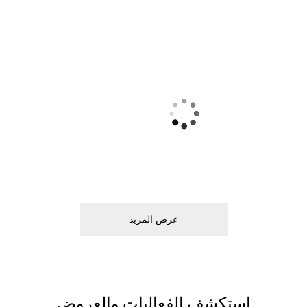
ﻋﺮﺽ اﻟﻤﺰﻳﺪ
اﺳﺘﻜﺸﻒ اﻟﻔﻌﺎﻟﻴﺎﺕ ﻭاﻟﻌﺮﻭﺽ