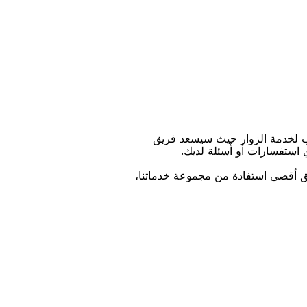
ﺐ ﻟﺨﺪﻣﺔ اﻟﺰﻭاﺭ ﺣﻴﺚ ﺳﻴﺴﻌﺪ ﻓﺮﻳﻖ
ﻱ اﺳﺘﻔﺴﺎﺭاﺕ ﺃﻭ ﺃﺳﺌﻠﺔ ﻟﺪﻳﻚ.
ﻴﻖ ﺃﻗﺼﻰ اﺳﺘﻔﺎﺩﺓ ﻣﻦ ﻣﺠﻤﻮﻋﺔ ﺧﺪﻣﺎﺗﻨﺎ،