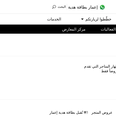
ﺇﻋﻤﺎﺭ ﺑﻄﺎﻗﺔ ﻫﺪﻳﺔ
اﻟﺒﺤﺚ
ﺧﻄّﻄﻮا ﻟﺰﻳﺎﺭﺗﻜﻢ
اﻟﺨﺪﻣﺎﺕ
اﻟﻔﻌﺎﻟﻴﺎﺕ
مركز المعارض
ﺎﺭ اﻟﻤﺘﺎﺟﺮ اﻟﺘﻲ ﺗﻘﺪﻡ
ﻭﺿﺎً ﻓﻘﻂ
ﻋﺮﻭﺽ اﻟﻤﺘﺠﺮ
ﺗُﻘﺒﻞ ﺑﻄﺎﻗﺔ ﻫﺪﻳﺔ ﺇﻋﻤﺎﺭ