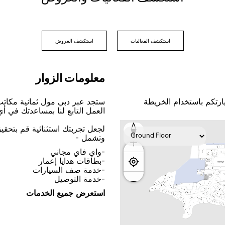
اﺳﺘﻜﺸﻒ اﻟﻔﻌﺎﻟﻴﺎﺕ
اﺳﺘﻜﺸﻒ اﻟﻌﺮﻭﺽ
ﻣﻌﻠﻮﻣﺎﺕ اﻟﺰﻭاﺭ
ﺎﺭﺗﻜﻢ ﺑﺎﺳﺘﺨﺪاﻡ اﻟﺨﺮﻳﻄﺔ
ﺳﺘﺠﺪ ﻋﺒﺮ ﺩﺑﻲ ﻣﻮﻝ ﺛﻤﺎﻧﻴﺔ ﻣﻜﺎﺗ
اﻟﻌﻤﻞ اﻟﺘﺎﺑﻊ ﻟﻨﺎ ﺑﻤﺴﺎﻋﺪﺗﻚ ﻓﻲ ﺃ
ﻟﺠﻌﻞ ﺗﺠﺮﺑﺘﻚ اﺳﺘﺜﻨﺎﺋﻴﺔ ﻗﻢ ﺑﺘﺤﻘ
ﻭﺗﺸﻤﻞ -
-ﻭاﻱ ﻓﺎﻱ ﻣﺠﺎﻧﻲ
-ﺑﻄﺎﻗﺎﺕ ﻫﺪاﻳﺎ ﺇﻋﻤﺎﺭ
-ﺧﺪﻣﺔ ﺻﻒ اﻟﺴﻴﺎﺭاﺕ
-ﺧﺪﻣﺔ اﻟﺘﻮﺻﻴﻞ
اﺳﺘﻌﺮﺽ ﺟﻤﻴﻊ اﻟﺨﺪﻣﺎﺕ