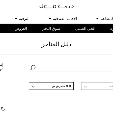
ﻟﻤﻄﺎﻋﻢ
اﻹﻗﺎﻣﺔ اﻟﻔﻨﺪﻗﻴﺔ
اﻟﺘﺮﻓﻴﻪ
ة
الحي الصيني
سوق البحار
اﻟﻌﺮﻭﺽ
ﺩﻟﻴﻞ اﻟﻤﺘﺎﺟﺮ
ﺇﻇﻬ
ﻋﺮ
ﻋﻴﺔ
9-0 اﺳﺘﻌﺮﺽ ﻣﻦ