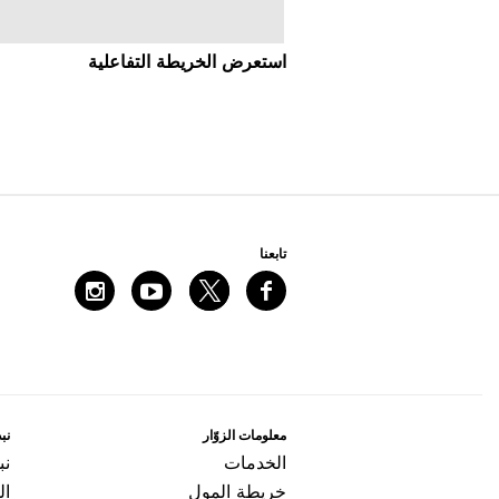
اﺳﺘﻌﺮﺽ اﻟﺨﺮﻳﻄﺔ اﻟﺘﻔﺎﻋﻠﻴﺔ
ﺗﺎﺑﻌﻨﺎ
ﻣﻌﻠﻮﻣﺎﺕ اﻟﺰﻭّاﺭ
ﻧﺒﺬ
اﻟﺨﺪﻣﺎﺕ
ﻧﺒ
ﺧﺮﻳﻄﺔ اﻟﻤﻮﻝ
ال