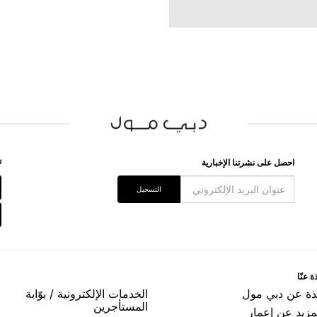
ﺗ
اﺣﺼﻞ ﻋﻠﻰ ﻧﺸﺮﺗﻨﺎ اﻹﺧﺒﺎﺭﻳﺔ
اﻟﺘﺴﺠﻴﻞ
ﺓ ﻋﻨّﺎ
ﺬﺓ ﻋﻦ ﺩﺑﻲ ﻣﻮﻝ
اﻟﺨﺪﻣﺎﺕ اﻹﻟﻜﺘﺮﻭﻧﻴﺔ / ﺑﻮّاﺑﺔ
اﻟﻤﺴﺘﺄﺟﺮﻳﻦ
مزيد عن إعمار