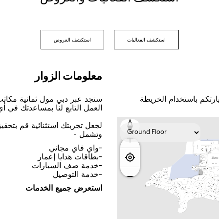
اﺳﺘﻜﺸﻒ اﻟﻔﻌﺎﻟﻴﺎﺕ
اﺳﺘﻜﺸﻒ اﻟﻌﺮﻭﺽ
ﻣﻌﻠﻮﻣﺎﺕ اﻟﺰﻭاﺭ
ﺎﺭﺗﻜﻢ ﺑﺎﺳﺘﺨﺪاﻡ اﻟﺨﺮﻳﻄﺔ
ﺳﺘﺠﺪ ﻋﺒﺮ ﺩﺑﻲ ﻣﻮﻝ ﺛﻤﺎﻧﻴﺔ ﻣﻜﺎﺗ
اﻟﻌﻤﻞ اﻟﺘﺎﺑﻊ ﻟﻨﺎ ﺑﻤﺴﺎﻋﺪﺗﻚ ﻓﻲ ﺃ
ﻟﺠﻌﻞ ﺗﺠﺮﺑﺘﻚ اﺳﺘﺜﻨﺎﺋﻴﺔ ﻗﻢ ﺑﺘﺤﻘ
ﻭﺗﺸﻤﻞ -
-ﻭاﻱ ﻓﺎﻱ ﻣﺠﺎﻧﻲ
-ﺑﻄﺎﻗﺎﺕ ﻫﺪاﻳﺎ ﺇﻋﻤﺎﺭ
-ﺧﺪﻣﺔ ﺻﻒ اﻟﺴﻴﺎﺭاﺕ
-ﺧﺪﻣﺔ اﻟﺘﻮﺻﻴﻞ
اﺳﺘﻌﺮﺽ ﺟﻤﻴﻊ اﻟﺨﺪﻣﺎﺕ