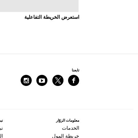
اﺳﺘﻌﺮﺽ اﻟﺨﺮﻳﻄﺔ اﻟﺘﻔﺎﻋﻠﻴﺔ
ﺗﺎﺑﻌﻨﺎ
ﻣﻌﻠﻮﻣﺎﺕ اﻟﺰﻭّاﺭ
ﻧﺒﺬ
اﻟﺨﺪﻣﺎﺕ
ﻧﺒ
ﺧﺮﻳﻄﺔ اﻟﻤﻮﻝ
ال