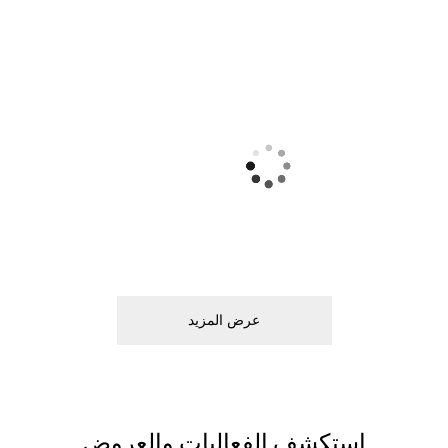
ﻋﺮﺽ اﻟﻤﺰﻳﺪ
اﺳﺘﻜﺸﻒ اﻟﻔﻌﺎﻟﻴﺎﺕ ﻭاﻟﻌﺮﻭﺽ