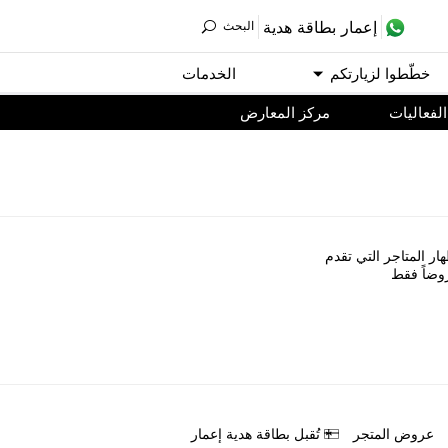
ﺇﻋﻤﺎﺭ ﺑﻄﺎﻗﺔ ﻫﺪﻳﺔ
اﻟﺒﺤﺚ
ﺧﻄّﻄﻮا ﻟﺰﻳﺎﺭﺗﻜﻢ
اﻟﺨﺪﻣﺎﺕ
اﻟﻔﻌﺎﻟﻴﺎﺕ
مركز المعارض
ﺎﺭ اﻟﻤﺘﺎﺟﺮ اﻟﺘﻲ ﺗﻘﺪﻡ
ﻭﺿﺎً ﻓﻘﻂ
ﻋﺮﻭﺽ اﻟﻤﺘﺠﺮ
ﺗُﻘﺒﻞ ﺑﻄﺎﻗﺔ ﻫﺪﻳﺔ ﺇﻋﻤﺎﺭ