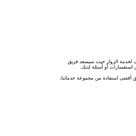
ﺐ ﻟﺨﺪﻣﺔ اﻟﺰﻭاﺭ ﺣﻴﺚ ﺳﻴﺴﻌﺪ ﻓﺮﻳﻖ
ﻱ اﺳﺘﻔﺴﺎﺭاﺕ ﺃﻭ ﺃﺳﺌﻠﺔ ﻟﺪﻳﻚ.
ﻴﻖ ﺃﻗﺼﻰ اﺳﺘﻔﺎﺩﺓ ﻣﻦ ﻣﺠﻤﻮﻋﺔ ﺧﺪﻣﺎﺗﻨﺎ،