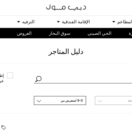
ﻟﻤﻄﺎﻋﻢ
اﻹﻗﺎﻣﺔ اﻟﻔﻨﺪﻗﻴﺔ
اﻟﺘﺮﻓﻴﻪ
ة
الحي الصيني
سوق البحار
اﻟﻌﺮﻭﺽ
ﺩﻟﻴﻞ اﻟﻤﺘﺎﺟﺮ
ﺇﻇﻬ
ﻋﺮ
ﻋﻴﺔ
9-0 اﺳﺘﻌﺮﺽ ﻣﻦ