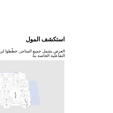
اﺳﺘﻜﺸﻒ اﻟﻤﻮﻝ
اﻟﻌﺮﺽ ﻳﺸﻤﻞ ﺟﻤﻴﻊ اﻟﻤﺘﺎﺟﺮ. ﺧﻄّﻄﻮا ﻟﺰﻳ
اﻟﺘﻔﺎﻋﻠﻴﺔ اﻟﺨﺎﺻﺔ ﺑﻨﺎ.