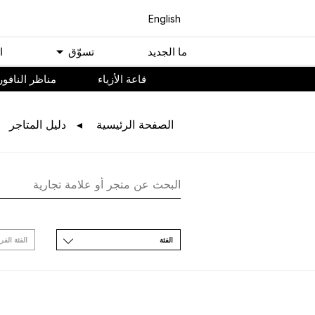
English
ﻣﺎ اﻟﺠﺪﻳﺪ
ﺗﺴﻮّﻕ
ا
ﻗﺎﻋﺔ اﻷﺯﻳﺎء
مناظر النافور
اﻟﺼﻔﺤﺔ اﻟﺮﺋﻴﺴﻴﺔ
ﺩﻟﻴﻞ اﻟﻤﺘﺎﺟﺮ
اﻟﻔﺌﺔ
اﻟﻔﺌﺔ اﻟﻔﺮ