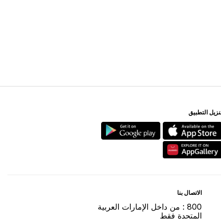
ﻨﺰﻳﻞ اﻟﺘﻄﺒﻴﻖ
اﻻﺗﺼﺎﻝ ﺑﻨﺎ
800 : ﻣﻦ ﺩاﺧﻞ اﻹﻣﺎﺭاﺕ اﻟﻌﺮﺑﻴﺔ
اﻟﻤﺘﺤﺪﺓ ﻓﻘﻂ