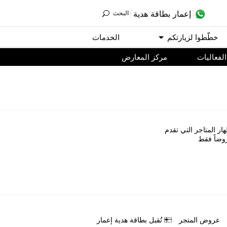
ﺇﻋﻤﺎﺭ ﺑﻄﺎﻗﺔ ﻫﺪﻳﺔ
اﻟﺒﺤﺚ
ﺧﻄّﻄﻮا ﻟﺰﻳﺎﺭﺗﻜﻢ
اﻟﺨﺪﻣﺎﺕ
اﻟﻔﻌﺎﻟﻴﺎﺕ
مركز المعارض
ﺎﺭ اﻟﻤﺘﺎﺟﺮ اﻟﺘﻲ ﺗﻘﺪﻡ
ﻭﺿﺎً ﻓﻘﻂ
ﻋﺮﻭﺽ اﻟﻤﺘﺠﺮ
ﺗُﻘﺒﻞ ﺑﻄﺎﻗﺔ ﻫﺪﻳﺔ ﺇﻋﻤﺎﺭ