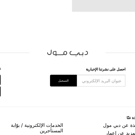
ﺗ
اﺣﺼﻞ ﻋﻠﻰ ﻧﺸﺮﺗﻨﺎ اﻹﺧﺒﺎﺭﻳﺔ
اﻟﺘﺴﺠﻴﻞ
ﺓ ﻋﻨّﺎ
ﺬﺓ ﻋﻦ ﺩﺑﻲ ﻣﻮﻝ
اﻟﺨﺪﻣﺎﺕ اﻹﻟﻜﺘﺮﻭﻧﻴﺔ / ﺑﻮّاﺑﺔ
اﻟﻤﺴﺘﺄﺟﺮﻳﻦ
مزيد عن إعمار