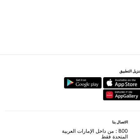
ﻨﺰﻳﻞ اﻟﺘﻄﺒﻴﻖ
اﻻﺗﺼﺎﻝ ﺑﻨﺎ
800 : ﻣﻦ ﺩاﺧﻞ اﻹﻣﺎﺭاﺕ اﻟﻌﺮﺑﻴﺔ
اﻟﻤﺘﺤﺪﺓ ﻓﻘﻂ