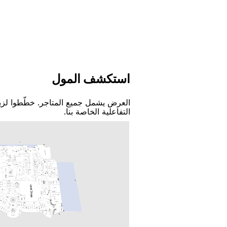
اﺳﺘﻜﺸﻒ اﻟﻤﻮﻝ
اﻟﻌﺮﺽ ﻳﺸﻤﻞ ﺟﻤﻴﻊ اﻟﻤﺘﺎﺟﺮ. ﺧﻄّﻄﻮا ﻟﺰﻳ
اﻟﺘﻔﺎﻋﻠﻴﺔ اﻟﺨﺎﺻﺔ ﺑﻨﺎ.