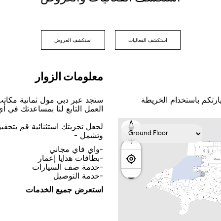
اﺳﺘﻜﺸﻒ اﻟﻔﻌﺎﻟﻴﺎﺕ
اﺳﺘﻜﺸﻒ اﻟﻌﺮﻭﺽ
ﻣﻌﻠﻮﻣﺎﺕ اﻟﺰﻭاﺭ
ﺎﺭﺗﻜﻢ ﺑﺎﺳﺘﺨﺪاﻡ اﻟﺨﺮﻳﻄﺔ
ﺳﺘﺠﺪ ﻋﺒﺮ ﺩﺑﻲ ﻣﻮﻝ ﺛﻤﺎﻧﻴﺔ ﻣﻜﺎﺗ
اﻟﻌﻤﻞ اﻟﺘﺎﺑﻊ ﻟﻨﺎ ﺑﻤﺴﺎﻋﺪﺗﻚ ﻓﻲ ﺃ
ﻟﺠﻌﻞ ﺗﺠﺮﺑﺘﻚ اﺳﺘﺜﻨﺎﺋﻴﺔ ﻗﻢ ﺑﺘﺤﻘ
ﻭﺗﺸﻤﻞ -
-ﻭاﻱ ﻓﺎﻱ ﻣﺠﺎﻧﻲ
-ﺑﻄﺎﻗﺎﺕ ﻫﺪاﻳﺎ ﺇﻋﻤﺎﺭ
-ﺧﺪﻣﺔ ﺻﻒ اﻟﺴﻴﺎﺭاﺕ
-ﺧﺪﻣﺔ اﻟﺘﻮﺻﻴﻞ
اﺳﺘﻌﺮﺽ ﺟﻤﻴﻊ اﻟﺨﺪﻣﺎﺕ