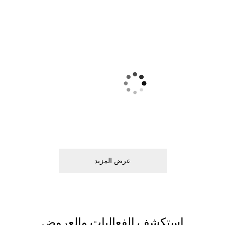
ﻋﺮﺽ اﻟﻤﺰﻳﺪ
اﺳﺘﻜﺸﻒ اﻟﻔﻌﺎﻟﻴﺎﺕ ﻭاﻟﻌﺮﻭﺽ