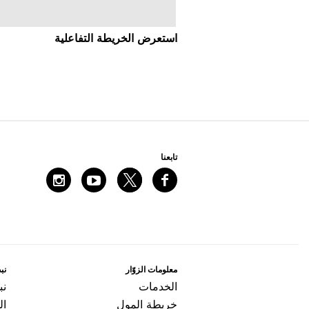
اﺳﺘﻌﺮﺽ اﻟﺨﺮﻳﻄﺔ اﻟﺘﻔﺎﻋﻠﻴﺔ
ﺗﺎﺑﻌﻨﺎ
ﻣﻌﻠﻮﻣﺎﺕ اﻟﺰﻭّاﺭ
ﻧﺒﺬ
اﻟﺨﺪﻣﺎﺕ
ﻧﺒ
ﺧﺮﻳﻄﺔ اﻟﻤﻮﻝ
ال