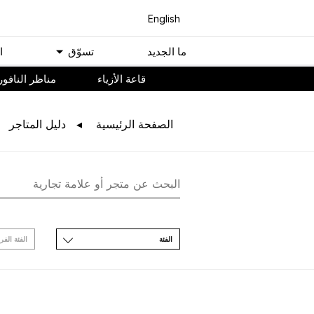
English
ﻣﺎ اﻟﺠﺪﻳﺪ
ﺗﺴﻮّﻕ
ا
ﻗﺎﻋﺔ اﻷﺯﻳﺎء
مناظر النافور
اﻟﺼﻔﺤﺔ اﻟﺮﺋﻴﺴﻴﺔ
ﺩﻟﻴﻞ اﻟﻤﺘﺎﺟﺮ
اﻟﻔﺌﺔ
اﻟﻔﺌﺔ اﻟﻔﺮ