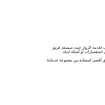
ﺐ ﻟﺨﺪﻣﺔ اﻟﺰﻭاﺭ ﺣﻴﺚ ﺳﻴﺴﻌﺪ ﻓﺮﻳﻖ
ﻱ اﺳﺘﻔﺴﺎﺭاﺕ ﺃﻭ ﺃﺳﺌﻠﺔ ﻟﺪﻳﻚ.
ﻴﻖ ﺃﻗﺼﻰ اﺳﺘﻔﺎﺩﺓ ﻣﻦ ﻣﺠﻤﻮﻋﺔ ﺧﺪﻣﺎﺗﻨﺎ،