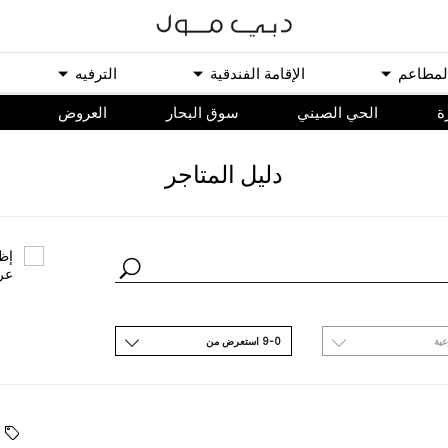
ﻟﻤﻄﺎﻋﻢ
اﻹﻗﺎﻣﺔ اﻟﻔﻨﺪﻗﻴﺔ
اﻟﺘﺮﻓﻴﻪ
ة
الحي الصيني
سوق البحار
اﻟﻌﺮﻭﺽ
ﺩﻟﻴﻞ اﻟﻤﺘﺎﺟﺮ
ﺇﻇﻬ
ﻋﺮ
ﻋﻴﺔ
9-0 اﺳﺘﻌﺮﺽ ﻣﻦ