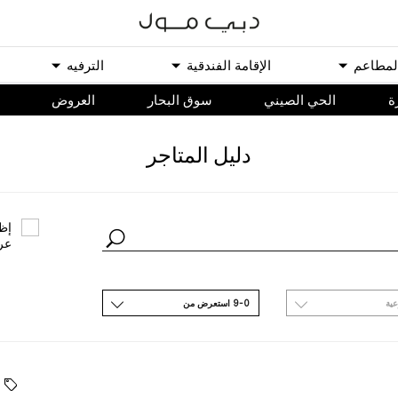
ﻟﻤﻄﺎﻋﻢ
اﻹﻗﺎﻣﺔ اﻟﻔﻨﺪﻗﻴﺔ
اﻟﺘﺮﻓﻴﻪ
ة
الحي الصيني
سوق البحار
اﻟﻌﺮﻭﺽ
ﺩﻟﻴﻞ اﻟﻤﺘﺎﺟﺮ
ﺇﻇﻬ
ﻋﺮ
ﻋﻴﺔ
9-0 اﺳﺘﻌﺮﺽ ﻣﻦ