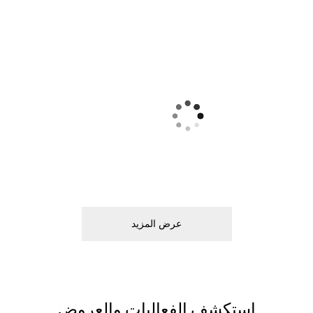
ﻋﺮﺽ اﻟﻤﺰﻳﺪ
اﺳﺘﻜﺸﻒ اﻟﻔﻌﺎﻟﻴﺎﺕ ﻭاﻟﻌﺮﻭﺽ