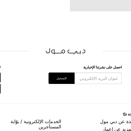
ﺗ
اﺣﺼﻞ ﻋﻠﻰ ﻧﺸﺮﺗﻨﺎ اﻹﺧﺒﺎﺭﻳﺔ
اﻟﺘﺴﺠﻴﻞ
ﺓ ﻋﻨّﺎ
ﺬﺓ ﻋﻦ ﺩﺑﻲ ﻣﻮﻝ
اﻟﺨﺪﻣﺎﺕ اﻹﻟﻜﺘﺮﻭﻧﻴﺔ / ﺑﻮّاﺑﺔ
اﻟﻤﺴﺘﺄﺟﺮﻳﻦ
مزيد عن إعمار