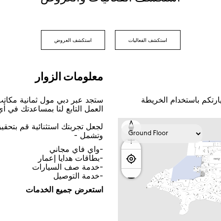
اﺳﺘﻜﺸﻒ اﻟﻔﻌﺎﻟﻴﺎﺕ
اﺳﺘﻜﺸﻒ اﻟﻌﺮﻭﺽ
ﻣﻌﻠﻮﻣﺎﺕ اﻟﺰﻭاﺭ
ﺎﺭﺗﻜﻢ ﺑﺎﺳﺘﺨﺪاﻡ اﻟﺨﺮﻳﻄﺔ
ﺳﺘﺠﺪ ﻋﺒﺮ ﺩﺑﻲ ﻣﻮﻝ ﺛﻤﺎﻧﻴﺔ ﻣﻜﺎﺗ
اﻟﻌﻤﻞ اﻟﺘﺎﺑﻊ ﻟﻨﺎ ﺑﻤﺴﺎﻋﺪﺗﻚ ﻓﻲ ﺃ
ﻟﺠﻌﻞ ﺗﺠﺮﺑﺘﻚ اﺳﺘﺜﻨﺎﺋﻴﺔ ﻗﻢ ﺑﺘﺤﻘ
ﻭﺗﺸﻤﻞ -
-ﻭاﻱ ﻓﺎﻱ ﻣﺠﺎﻧﻲ
-ﺑﻄﺎﻗﺎﺕ ﻫﺪاﻳﺎ ﺇﻋﻤﺎﺭ
-ﺧﺪﻣﺔ ﺻﻒ اﻟﺴﻴﺎﺭاﺕ
-ﺧﺪﻣﺔ اﻟﺘﻮﺻﻴﻞ
اﺳﺘﻌﺮﺽ ﺟﻤﻴﻊ اﻟﺨﺪﻣﺎﺕ