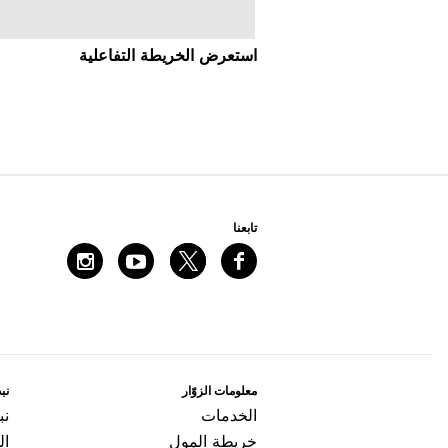
اﺳﺘﻌﺮﺽ اﻟﺨﺮﻳﻄﺔ اﻟﺘﻔﺎﻋﻠﻴﺔ
ﺗﺎﺑﻌﻨﺎ
ﻣﻌﻠﻮﻣﺎﺕ اﻟﺰﻭّاﺭ
ﻧﺒﺬ
اﻟﺨﺪﻣﺎﺕ
ﻧﺒ
ﺧﺮﻳﻄﺔ اﻟﻤﻮﻝ
ال