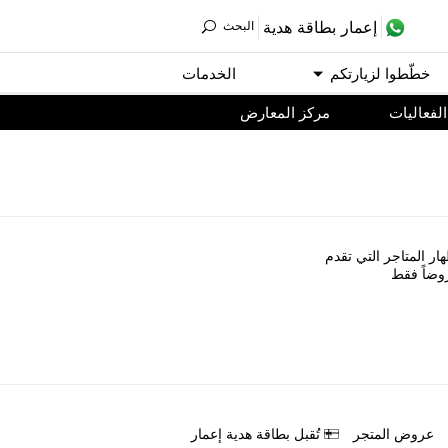
ﺇﻋﻤﺎﺭ ﺑﻄﺎﻗﺔ ﻫﺪﻳﺔ
اﻟﺒﺤﺚ
ﺧﻄّﻄﻮا ﻟﺰﻳﺎﺭﺗﻜﻢ
اﻟﺨﺪﻣﺎﺕ
اﻟﻔﻌﺎﻟﻴﺎﺕ
مركز المعارض
ﺎﺭ اﻟﻤﺘﺎﺟﺮ اﻟﺘﻲ ﺗﻘﺪﻡ
ﻭﺿﺎً ﻓﻘﻂ
ﻋﺮﻭﺽ اﻟﻤﺘﺠﺮ
ﺗُﻘﺒﻞ ﺑﻄﺎﻗﺔ ﻫﺪﻳﺔ ﺇﻋﻤﺎﺭ