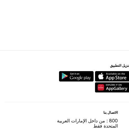
ﻨﺰﻳﻞ اﻟﺘﻄﺒﻴﻖ
اﻻﺗﺼﺎﻝ ﺑﻨﺎ
800 : ﻣﻦ ﺩاﺧﻞ اﻹﻣﺎﺭاﺕ اﻟﻌﺮﺑﻴﺔ
اﻟﻤﺘﺤﺪﺓ ﻓﻘﻂ