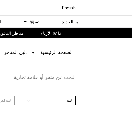
English
ﻣﺎ اﻟﺠﺪﻳﺪ
ﺗﺴﻮّﻕ
ا
ﻗﺎﻋﺔ اﻷﺯﻳﺎء
مناظر النافور
اﻟﺼﻔﺤﺔ اﻟﺮﺋﻴﺴﻴﺔ
ﺩﻟﻴﻞ اﻟﻤﺘﺎﺟﺮ
اﻟﻔﺌﺔ
اﻟﻔﺌﺔ اﻟﻔﺮ