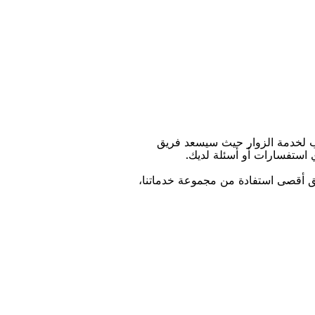
ﺐ ﻟﺨﺪﻣﺔ اﻟﺰﻭاﺭ ﺣﻴﺚ ﺳﻴﺴﻌﺪ ﻓﺮﻳﻖ
ﻱ اﺳﺘﻔﺴﺎﺭاﺕ ﺃﻭ ﺃﺳﺌﻠﺔ ﻟﺪﻳﻚ.
ﻴﻖ ﺃﻗﺼﻰ اﺳﺘﻔﺎﺩﺓ ﻣﻦ ﻣﺠﻤﻮﻋﺔ ﺧﺪﻣﺎﺗﻨﺎ،