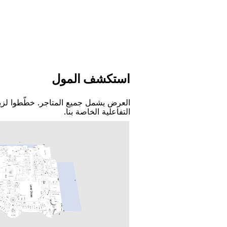
اﺳﺘﻜﺸﻒ اﻟﻤﻮﻝ
اﻟﻌﺮﺽ ﻳﺸﻤﻞ ﺟﻤﻴﻊ اﻟﻤﺘﺎﺟﺮ. ﺧﻄّﻄﻮا ﻟﺰﻳ
اﻟﺘﻔﺎﻋﻠﻴﺔ اﻟﺨﺎﺻﺔ ﺑﻨﺎ.