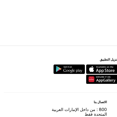
ﻨﺰﻳﻞ اﻟﺘﻄﺒﻴﻖ
اﻻﺗﺼﺎﻝ ﺑﻨﺎ
800 : ﻣﻦ ﺩاﺧﻞ اﻹﻣﺎﺭاﺕ اﻟﻌﺮﺑﻴﺔ
اﻟﻤﺘﺤﺪﺓ ﻓﻘﻂ