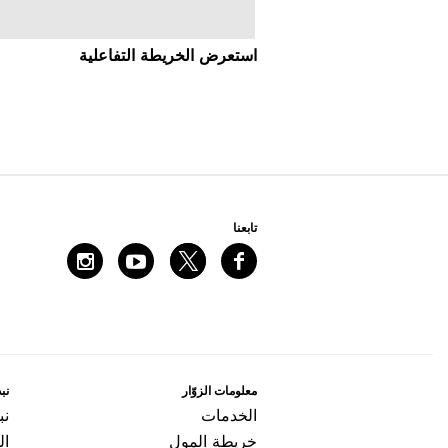
اﺳﺘﻌﺮﺽ اﻟﺨﺮﻳﻄﺔ اﻟﺘﻔﺎﻋﻠﻴﺔ
ﺗﺎﺑﻌﻨﺎ
ﻣﻌﻠﻮﻣﺎﺕ اﻟﺰﻭّاﺭ
ﻧﺒﺬ
اﻟﺨﺪﻣﺎﺕ
ﻧﺒ
ﺧﺮﻳﻄﺔ اﻟﻤﻮﻝ
ال