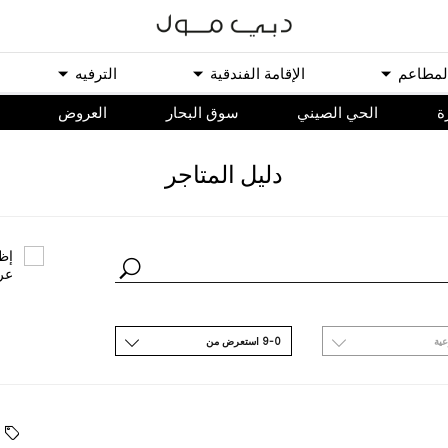
ﻟﻤﻄﺎﻋﻢ
اﻹﻗﺎﻣﺔ اﻟﻔﻨﺪﻗﻴﺔ
اﻟﺘﺮﻓﻴﻪ
ة
الحي الصيني
سوق البحار
اﻟﻌﺮﻭﺽ
ﺩﻟﻴﻞ اﻟﻤﺘﺎﺟﺮ
ﺇﻇﻬ
ﻋﺮ
ﻋﻴﺔ
9-0 اﺳﺘﻌﺮﺽ ﻣﻦ