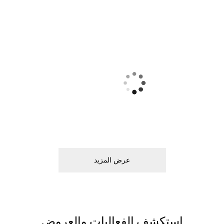
ﻋﺮﺽ اﻟﻤﺰﻳﺪ
اﺳﺘﻜﺸﻒ اﻟﻔﻌﺎﻟﻴﺎﺕ ﻭاﻟﻌﺮﻭﺽ