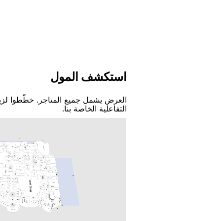
اﺳﺘﻜﺸﻒ اﻟﻤﻮﻝ
اﻟﻌﺮﺽ ﻳﺸﻤﻞ ﺟﻤﻴﻊ اﻟﻤﺘﺎﺟﺮ. ﺧﻄّﻄﻮا ﻟﺰﻳ
اﻟﺘﻔﺎﻋﻠﻴﺔ اﻟﺨﺎﺻﺔ ﺑﻨﺎ.