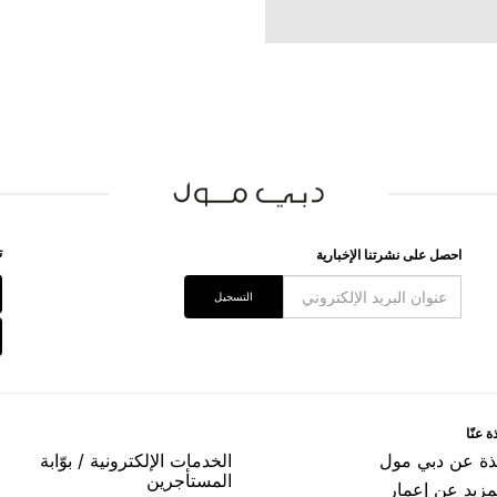
ﺗ
اﺣﺼﻞ ﻋﻠﻰ ﻧﺸﺮﺗﻨﺎ اﻹﺧﺒﺎﺭﻳﺔ
اﻟﺘﺴﺠﻴﻞ
ﺓ ﻋﻨّﺎ
ﺬﺓ ﻋﻦ ﺩﺑﻲ ﻣﻮﻝ
اﻟﺨﺪﻣﺎﺕ اﻹﻟﻜﺘﺮﻭﻧﻴﺔ / ﺑﻮّاﺑﺔ
اﻟﻤﺴﺘﺄﺟﺮﻳﻦ
مزيد عن إعمار