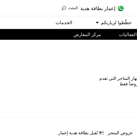
ﺇﻋﻤﺎﺭ ﺑﻄﺎﻗﺔ ﻫﺪﻳﺔ
اﻟﺒﺤﺚ
ﺧﻄّﻄﻮا ﻟﺰﻳﺎﺭﺗﻜﻢ
اﻟﺨﺪﻣﺎﺕ
اﻟﻔﻌﺎﻟﻴﺎﺕ
مركز المعارض
ﺎﺭ اﻟﻤﺘﺎﺟﺮ اﻟﺘﻲ ﺗﻘﺪﻡ
ﻭﺿﺎً ﻓﻘﻂ
ﻋﺮﻭﺽ اﻟﻤﺘﺠﺮ
ﺗُﻘﺒﻞ ﺑﻄﺎﻗﺔ ﻫﺪﻳﺔ ﺇﻋﻤﺎﺭ