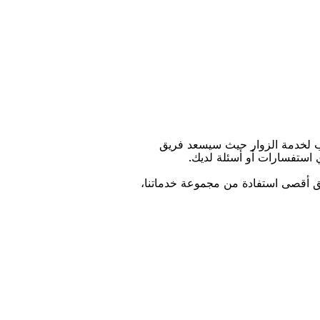
ﺐ ﻟﺨﺪﻣﺔ اﻟﺰﻭاﺭ ﺣﻴﺚ ﺳﻴﺴﻌﺪ ﻓﺮﻳﻖ
ﻱ اﺳﺘﻔﺴﺎﺭاﺕ ﺃﻭ ﺃﺳﺌﻠﺔ ﻟﺪﻳﻚ.
ﻴﻖ ﺃﻗﺼﻰ اﺳﺘﻔﺎﺩﺓ ﻣﻦ ﻣﺠﻤﻮﻋﺔ ﺧﺪﻣﺎﺗﻨﺎ،