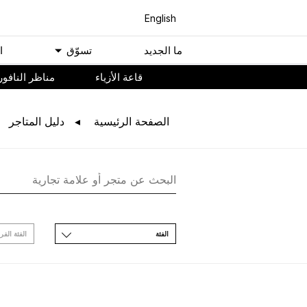
English
ﻣﺎ اﻟﺠﺪﻳﺪ
ﺗﺴﻮّﻕ
ا
ﻗﺎﻋﺔ اﻷﺯﻳﺎء
مناظر النافور
اﻟﺼﻔﺤﺔ اﻟﺮﺋﻴﺴﻴﺔ
ﺩﻟﻴﻞ اﻟﻤﺘﺎﺟﺮ
اﻟﻔﺌﺔ
اﻟﻔﺌﺔ اﻟﻔﺮ