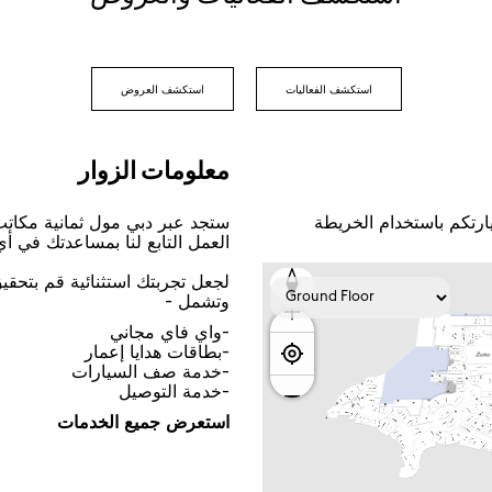
اﺳﺘﻜﺸﻒ اﻟﻔﻌﺎﻟﻴﺎﺕ
اﺳﺘﻜﺸﻒ اﻟﻌﺮﻭﺽ
ﻣﻌﻠﻮﻣﺎﺕ اﻟﺰﻭاﺭ
ﺎﺭﺗﻜﻢ ﺑﺎﺳﺘﺨﺪاﻡ اﻟﺨﺮﻳﻄﺔ
ﺳﺘﺠﺪ ﻋﺒﺮ ﺩﺑﻲ ﻣﻮﻝ ﺛﻤﺎﻧﻴﺔ ﻣﻜﺎﺗ
اﻟﻌﻤﻞ اﻟﺘﺎﺑﻊ ﻟﻨﺎ ﺑﻤﺴﺎﻋﺪﺗﻚ ﻓﻲ ﺃ
ﻟﺠﻌﻞ ﺗﺠﺮﺑﺘﻚ اﺳﺘﺜﻨﺎﺋﻴﺔ ﻗﻢ ﺑﺘﺤﻘ
ﻭﺗﺸﻤﻞ -
-ﻭاﻱ ﻓﺎﻱ ﻣﺠﺎﻧﻲ
-ﺑﻄﺎﻗﺎﺕ ﻫﺪاﻳﺎ ﺇﻋﻤﺎﺭ
-ﺧﺪﻣﺔ ﺻﻒ اﻟﺴﻴﺎﺭاﺕ
-ﺧﺪﻣﺔ اﻟﺘﻮﺻﻴﻞ
اﺳﺘﻌﺮﺽ ﺟﻤﻴﻊ اﻟﺨﺪﻣﺎﺕ