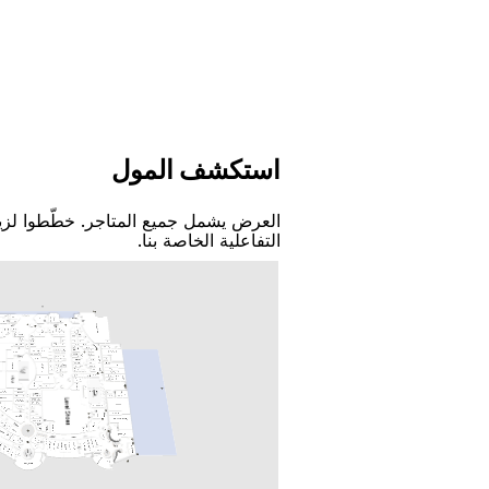
اﺳﺘﻜﺸﻒ اﻟﻤﻮﻝ
اﻟﻌﺮﺽ ﻳﺸﻤﻞ ﺟﻤﻴﻊ اﻟﻤﺘﺎﺟﺮ. ﺧﻄّﻄﻮا ﻟﺰﻳ
اﻟﺘﻔﺎﻋﻠﻴﺔ اﻟﺨﺎﺻﺔ ﺑﻨﺎ.