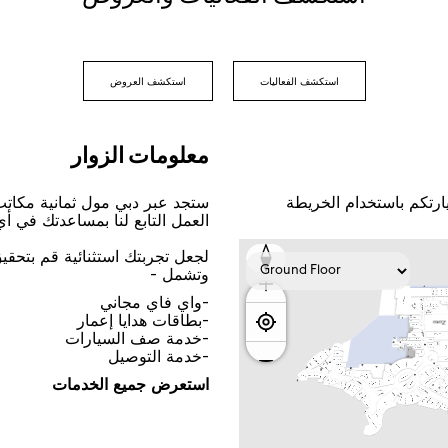
اﺳﺘﻜﺸﻒ اﻟﻔﻌﺎﻟﻴﺎﺕ
اﺳﺘﻜﺸﻒ اﻟﻌﺮﻭﺽ
ﻣﻌﻠﻮﻣﺎﺕ اﻟﺰﻭاﺭ
ﺎﺭﺗﻜﻢ ﺑﺎﺳﺘﺨﺪاﻡ اﻟﺨﺮﻳﻄﺔ
ﺳﺘﺠﺪ ﻋﺒﺮ ﺩﺑﻲ ﻣﻮﻝ ﺛﻤﺎﻧﻴﺔ ﻣﻜﺎﺗ
اﻟﻌﻤﻞ اﻟﺘﺎﺑﻊ ﻟﻨﺎ ﺑﻤﺴﺎﻋﺪﺗﻚ ﻓﻲ ﺃ
ﻟﺠﻌﻞ ﺗﺠﺮﺑﺘﻚ اﺳﺘﺜﻨﺎﺋﻴﺔ ﻗﻢ ﺑﺘﺤﻘ
ﻭﺗﺸﻤﻞ -
-ﻭاﻱ ﻓﺎﻱ ﻣﺠﺎﻧﻲ
-ﺑﻄﺎﻗﺎﺕ ﻫﺪاﻳﺎ ﺇﻋﻤﺎﺭ
-ﺧﺪﻣﺔ ﺻﻒ اﻟﺴﻴﺎﺭاﺕ
-ﺧﺪﻣﺔ اﻟﺘﻮﺻﻴﻞ
اﺳﺘﻌﺮﺽ ﺟﻤﻴﻊ اﻟﺨﺪﻣﺎﺕ