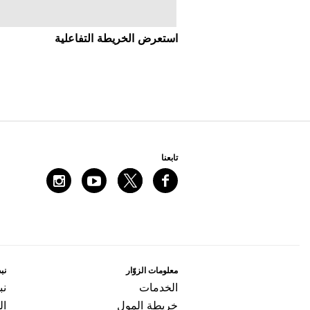
اﺳﺘﻌﺮﺽ اﻟﺨﺮﻳﻄﺔ اﻟﺘﻔﺎﻋﻠﻴﺔ
ﺗﺎﺑﻌﻨﺎ
ﻣﻌﻠﻮﻣﺎﺕ اﻟﺰﻭّاﺭ
ﻧﺒﺬ
اﻟﺨﺪﻣﺎﺕ
ﻧﺒ
ﺧﺮﻳﻄﺔ اﻟﻤﻮﻝ
ال