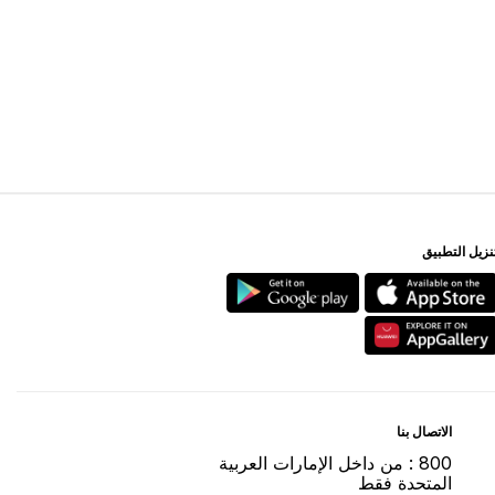
ﻨﺰﻳﻞ اﻟﺘﻄﺒﻴﻖ
اﻻﺗﺼﺎﻝ ﺑﻨﺎ
800 : ﻣﻦ ﺩاﺧﻞ اﻹﻣﺎﺭاﺕ اﻟﻌﺮﺑﻴﺔ
اﻟﻤﺘﺤﺪﺓ ﻓﻘﻂ