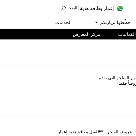
ﺇﻋﻤﺎﺭ ﺑﻄﺎﻗﺔ ﻫﺪﻳﺔ
اﻟﺒﺤﺚ
ﺧﻄّﻄﻮا ﻟﺰﻳﺎﺭﺗﻜﻢ
اﻟﺨﺪﻣﺎﺕ
اﻟﻔﻌﺎﻟﻴﺎﺕ
مركز المعارض
ﺎﺭ اﻟﻤﺘﺎﺟﺮ اﻟﺘﻲ ﺗﻘﺪﻡ
ﻭﺿﺎً ﻓﻘﻂ
ﻋﺮﻭﺽ اﻟﻤﺘﺠﺮ
ﺗُﻘﺒﻞ ﺑﻄﺎﻗﺔ ﻫﺪﻳﺔ ﺇﻋﻤﺎﺭ