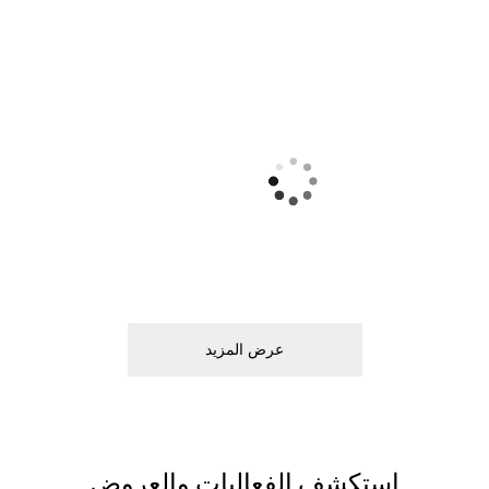
ﻋﺮﺽ اﻟﻤﺰﻳﺪ
اﺳﺘﻜﺸﻒ اﻟﻔﻌﺎﻟﻴﺎﺕ ﻭاﻟﻌﺮﻭﺽ