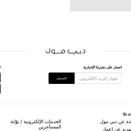
ﺗ
اﺣﺼﻞ ﻋﻠﻰ ﻧﺸﺮﺗﻨﺎ اﻹﺧﺒﺎﺭﻳﺔ
اﻟﺘﺴﺠﻴﻞ
ﺓ ﻋﻨّﺎ
ﺬﺓ ﻋﻦ ﺩﺑﻲ ﻣﻮﻝ
اﻟﺨﺪﻣﺎﺕ اﻹﻟﻜﺘﺮﻭﻧﻴﺔ / ﺑﻮّاﺑﺔ
اﻟﻤﺴﺘﺄﺟﺮﻳﻦ
مزيد عن إعمار