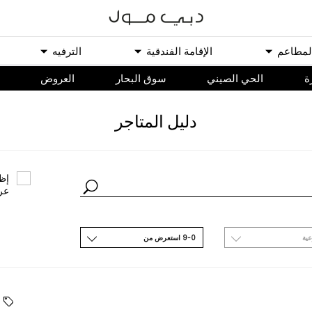
ﻟﻤﻄﺎﻋﻢ
اﻹﻗﺎﻣﺔ اﻟﻔﻨﺪﻗﻴﺔ
اﻟﺘﺮﻓﻴﻪ
ة
الحي الصيني
سوق البحار
اﻟﻌﺮﻭﺽ
ﺩﻟﻴﻞ اﻟﻤﺘﺎﺟﺮ
ﺇﻇﻬ
ﻋﺮ
ﻋﻴﺔ
9-0 اﺳﺘﻌﺮﺽ ﻣﻦ