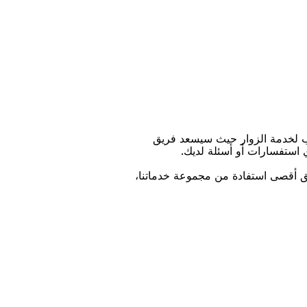
ﺐ ﻟﺨﺪﻣﺔ اﻟﺰﻭاﺭ ﺣﻴﺚ ﺳﻴﺴﻌﺪ ﻓﺮﻳﻖ
ﻱ اﺳﺘﻔﺴﺎﺭاﺕ ﺃﻭ ﺃﺳﺌﻠﺔ ﻟﺪﻳﻚ.
ﻴﻖ ﺃﻗﺼﻰ اﺳﺘﻔﺎﺩﺓ ﻣﻦ ﻣﺠﻤﻮﻋﺔ ﺧﺪﻣﺎﺗﻨﺎ،