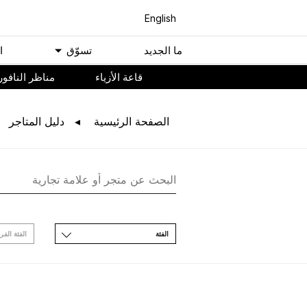
English
ﻣﺎ اﻟﺠﺪﻳﺪ
ﺗﺴﻮّﻕ
ا
ﻗﺎﻋﺔ اﻷﺯﻳﺎء
مناظر النافور
اﻟﺼﻔﺤﺔ اﻟﺮﺋﻴﺴﻴﺔ
ﺩﻟﻴﻞ اﻟﻤﺘﺎﺟﺮ
اﻟﻔﺌﺔ
اﻟﻔﺌﺔ اﻟﻔﺮ